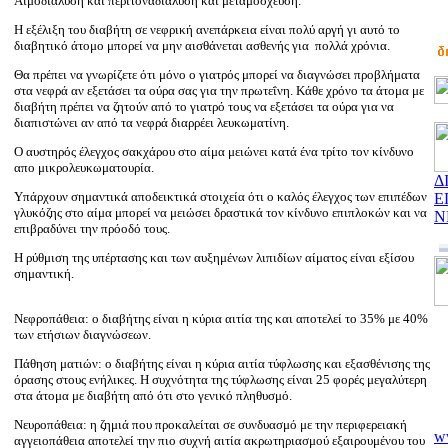
Αιμοδιάλυση και περιτοναδιάλυση και μεταμόσχευση.
Η εξέλιξη του διαβήτη σε νεφρική ανεπάρκεια είναι πολύ αργή γι αυτό το
διαβητικό άτομο μπορεί να μην αισθάνεται ασθενής για
πολλά χρόνια.
Θα πρέπει να γνωρίζετε ότι μόνο ο γιατρός μπορεί να διαγνώσει προβλήματα
στα νεφρά αν εξετάσει τα ούρα σας για την πρωτεΐνη. Κάθε χρόνο τα άτομα με
διαβήτη πρέπει να ζητούν από το γιατρό τους να εξετάσει τα ούρα για να
διαπιστώνει αν από τα νεφρά διαρρέει λευκωματίνη.
Ο αυστηρός έλεγχος σακχάρου στο αίμα μειώνει κατά ένα τρίτο τον κίνδυνο
απο μικρολευκωματουρία.
Δ
Υπάρχουν σημαντικά αποδεικτικά στοιχεία ότι ο καλός έλεγχος των επιπέδων
Ε
γλυκόζης στο αίμα μπορεί να μειώσει δραστικά τον κίνδυνο επιπλοκών και να
Ν
επιβραδύνει την πρόοδό τους.
Η ρύθμιση της υπέρτασης και των αυξημένων λιπιδίων αίματος είναι εξίσου
σημαντική.
Νεφροπάθεια: ο διαβήτης είναι η κύρια αιτία της και αποτελεί το 35% με 40%
των ετήσιων διαγνώσεων.
Πάθηση ματιών: ο διαβήτης είναι η κύρια αιτία τύφλωσης και εξασθένισης της
όρασης στους ενήλικες. Η συχνότητα της τύφλωσης είναι 25 φορές μεγαλύτερη
στα άτομα με διαβήτη από ότι στο γενικό πληθυσμό.
Νευροπάθεια: η ζημιά που προκαλείται σε συνδυασμό με την περιφερειακή
ww
αγγειοπάθεια αποτελεί την πιο συχνή αιτία ακρωτηριασμού εξαιρουμένου του