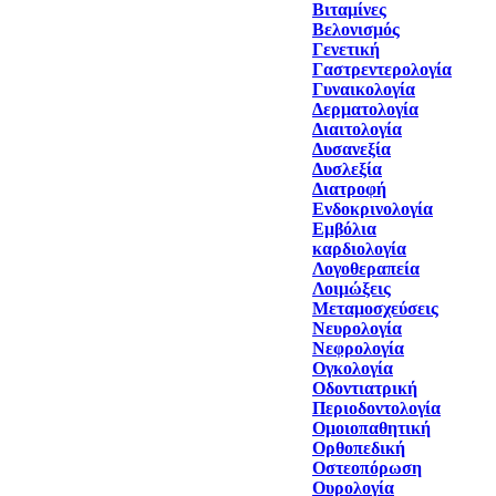
Βιταμίνες
Βελονισμός
Γενετική
Γαστρεντερολογία
Γυναικολογία
Δερματολογία
Διαιτολογία
Δυσανεξία
Δυσλεξία
Διατροφή
Ενδοκρινολογία
Εμβόλια
καρδιολογία
Λογοθεραπεία
Λοιμώξεις
Μεταμοσχεύσεις
Νευρολογία
Νεφρολογία
Ογκολογία
Οδοντιατρική
Περιοδοντολογία
Ομοιοπαθητική
Ορθοπεδική
Οστεοπόρωση
Ουρολογία