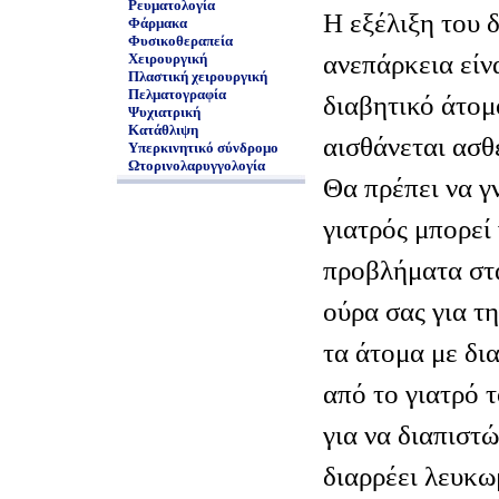
Ρευματολογία
Η εξέλιξη του 
Φάρμακα
Φυσικοθεραπεία
ανεπάρκεια είν
Χειρουργική
Πλαστική χειρουργική
Πελματογραφία
διαβητικό άτομ
Ψυχιατρική
Κατάθλιψη
αισθάνεται ασθ
Υπερκινητικό σύνδρομο
Ωτορινολαρυγγολογία
Θα πρέπει να γ
γιατρός μπορεί
προβλήματα στα
ούρα σας για τ
τα άτομα με δι
από το γιατρό τ
για να διαπιστώ
διαρρέει λευκω