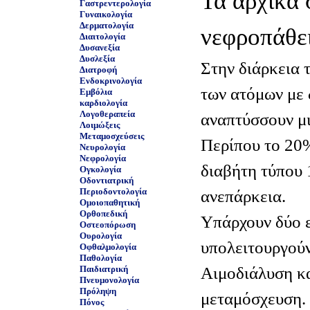
Τα αρχικά 
Γαστρεντερολογία
Γυναικολογία
Δερματολογία
νεφροπάθει
Διαιτολογία
Δυσανεξία
Δυσλεξία
Στην διάρκεια 
Διατροφή
Ενδοκρινολογία
των ατόμων με 
Εμβόλια
καρδιολογία
Λογοθεραπεία
αναπτύσσουν μ
Λοιμώξεις
Μεταμοσχεύσεις
Περίπου το 20
Νευρολογία
Νεφρολογία
διαβήτη τύπου 
Ογκολογία
Οδοντιατρική
Περιοδοντολογία
ανεπάρκεια.
Ομοιοπαθητική
Ορθοπεδική
Υπάρχουν δύο ε
Οστεοπόρωση
Ουρολογία
υπολειτουργούν
Οφθαλμολογία
Παθολογία
Αιμοδιάλυση κα
Παιδιατρική
Πνευμονολογία
Πρόληψη
μεταμόσχευση.
Πόνος