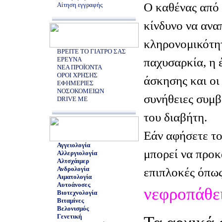
Ο καθένας από 
Αίτηση εγγραφής
κίνδυνο να ανα
κληρονομικότητ
ΒΡΕΙΤΕ ΤΟ ΓΙΑΤΡΟ ΣΑΣ
παχυσαρκία, η 
ΕΡΕΥΝΑ
ΝΕΑ ΠΡΟΪΟΝΤΑ
ΟΡΟΙ ΧΡΗΣΗΣ
άσκησης και οι
ΕΦΗΜΕΡΙΕΣ
ΝΟΣΟΚΟΜΕΙΩΝ
συνήθειες συμ
DRIVE ME
του διαβήτη.
Εάν αφήσετε το
Αγγειολογία
μπορεί να προ
Αλλεργιολογία
Αλτσχάιμερ
Ανδρολογία
επιπλοκές όπως
Αιματολογία
Αυτοάνοσες
νεφροπάθε
Βιοτεχνολογία
Βιταμίνες
Βελονισμός
Γενετική