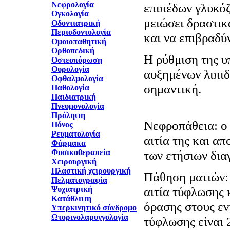
Νεφρολογία
επιπέδων γλυκόζ
Ογκολογία
μειώσει δραστικ
Οδοντιατρική
Περιοδοντολογία
και να επιβραδύ
Ομοιοπαθητική
Ορθοπεδική
Η ρύθμιση της υ
Οστεοπόρωση
Ουρολογία
αυξημένων λιπιδ
Οφθαλμολογία
σημαντική.
Παθολογία
Παιδιατρική
Πνευμονολογία
Πρόληψη
Νεφροπάθεια: ο 
Πόνος
Ρευματολογία
αιτία της και α
Φάρμακα
Φυσικοθεραπεία
των ετήσιων δια
Χειρουργική
Πλαστική χειρουργική
Πάθηση ματιών: 
Πελματογραφία
αιτία τύφλωσης 
Ψυχιατρική
Κατάθλιψη
όρασης στους εν
Υπερκινητικό σύνδρομο
Ωτορινολαρυγγολογία
τύφλωσης είναι 