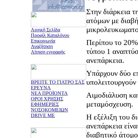
Στην διάρκεια τ
ατόμων με διαβ
μικρολευκωματο
Αρχική Σελίδα
Προφίλ Καταλόγου
Περίπου το 20%
Επικοινωνία
Αναζήτηση
τύπου 1 αναπτύ
Αίτηση εγγραφής
ανεπάρκεια.
Υπάρχουν δύο επ
υπολειτουργούν 
ΒΡΕΙΤΕ ΤΟ ΓΙΑΤΡΟ ΣΑΣ
ΕΡΕΥΝΑ
ΝΕΑ ΠΡΟΪΟΝΤΑ
Αιμοδιάλυση και
ΟΡΟΙ ΧΡΗΣΗΣ
μεταμόσχευση.
ΕΦΗΜΕΡΙΕΣ
ΝΟΣΟΚΟΜΕΙΩΝ
Η εξέλιξη του δ
DRIVE ME
ανεπάρκεια είνα
διαβητικό άτομο