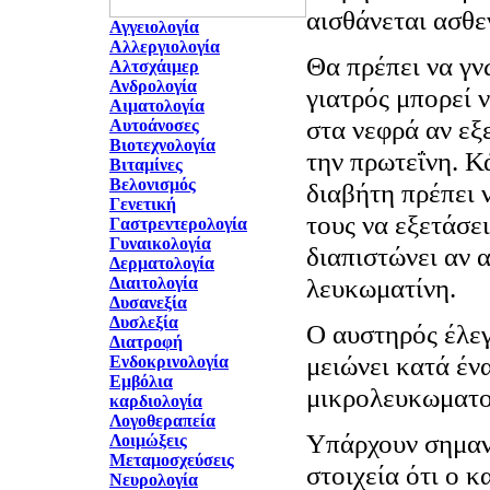
αισθάνεται ασθε
Αγγειολογία
Αλλεργιολογία
Θα πρέπει να γν
Αλτσχάιμερ
Ανδρολογία
γιατρός μπορεί 
Αιματολογία
στα νεφρά αν εξ
Αυτοάνοσες
Βιοτεχνολογία
την πρωτεΐνη. Κ
Βιταμίνες
Βελονισμός
διαβήτη πρέπει 
Γενετική
τους να εξετάσει
Γαστρεντερολογία
Γυναικολογία
διαπιστώνει αν 
Δερματολογία
λευκωματίνη.
Διαιτολογία
Δυσανεξία
Δυσλεξία
Ο αυστηρός έλεγ
Διατροφή
μειώνει κατά έν
Ενδοκρινολογία
Εμβόλια
μικρολευκωματο
καρδιολογία
Λογοθεραπεία
Υπάρχουν σημαν
Λοιμώξεις
Μεταμοσχεύσεις
στοιχεία ότι ο κ
Νευρολογία