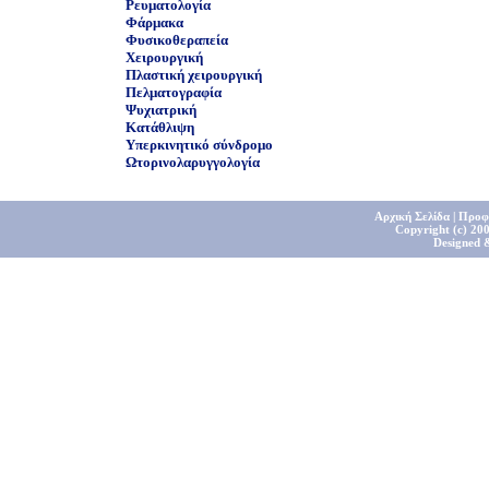
Ρευματολογία
Φάρμακα
Φυσικοθεραπεία
Χειρουργική
Πλαστική χειρουργική
Πελματογραφία
Ψυχιατρική
Κατάθλιψη
Υπερκινητικό σύνδρομο
Ωτορινολαρυγγολογία
Αρχική Σελίδα
|
Προφ
Copyright (c) 200
Designed 