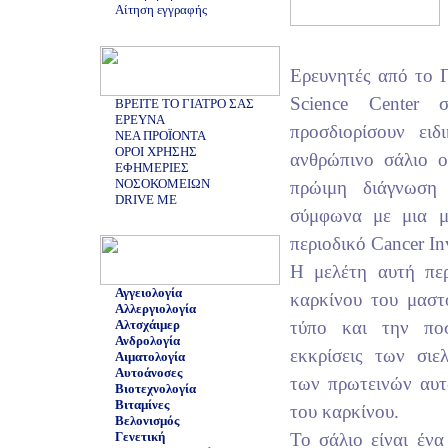
Αίτηση εγγραφής
Ερευνητές από το Π
Science Center 
ΒΡΕΙΤΕ ΤΟ ΓΙΑΤΡΟ ΣΑΣ
ΕΡΕΥΝΑ
προσδιορίσουν ειδ
ΝΕΑ ΠΡΟΪΟΝΤΑ
ΟΡΟΙ ΧΡΗΣΗΣ
ανθρώπινο σάλιο 
ΕΦΗΜΕΡΙΕΣ
ΝΟΣΟΚΟΜΕΙΩΝ
πρώιμη διάγνωση
DRIVE ME
σύμφωνα με μια μ
περιοδικό Cancer Inv
Η μελέτη αυτή πε
Αγγειολογία
καρκίνου του μαστ
Αλλεργιολογία
Αλτσχάιμερ
τύπο και την πο
Ανδρολογία
εκκρίσεις των σι
Αιματολογία
Αυτοάνοσες
των πρωτεινών αυτ
Βιοτεχνολογία
Βιταμίνες
του καρκίνου.
Βελονισμός
Γενετική
Το σάλιο είναι έν