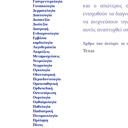
Γαστρεντερολογία
και ο απώτερος σ
Γυναικολογία
Δερματολογία
ενισχυθούν τα διαγν
Διαιτολογία
Δυσανεξία
να ανιχνεύσουν τη
Δυσλεξία
Διατροφή
αυτός αναπτυχθεί υ
Ενδοκρινολογία
Εμβόλια
καρδιολογία
Άρθρο που άντλησε το 
Λογοθεραπεία
Texas
Λοιμώξεις
Μεταμοσχεύσεις
Νευρολογία
Νεφρολογία
Ογκολογία
Οδοντιατρική
Περιοδοντολογία
Ομοιοπαθητική
Ορθοπεδική
Οστεοπόρωση
Ουρολογία
Οφθαλμολογία
Παθολογία
Παιδιατρική
Πνευμονολογία
Πρόληψη
Πόνος