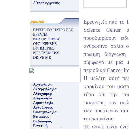
Αίτηση εγγραφής
Ερευνητές από το Π
Science Center 
ΒΡΕΙΤΕ ΤΟ ΓΙΑΤΡΟ ΣΑΣ
ΕΡΕΥΝΑ
προσδιορίσουν ειδ
ΝΕΑ ΠΡΟΪΟΝΤΑ
ΟΡΟΙ ΧΡΗΣΗΣ
ανθρώπινο σάλιο 
ΕΦΗΜΕΡΙΕΣ
ΝΟΣΟΚΟΜΕΙΩΝ
πρώιμη διάγνωση
DRIVE ME
σύμφωνα με μια μ
περιοδικό Cancer Inv
Η μελέτη αυτή πε
Αγγειολογία
καρκίνου του μαστ
Αλλεργιολογία
Αλτσχάιμερ
τύπο και την πο
Ανδρολογία
εκκρίσεις των σι
Αιματολογία
Αυτοάνοσες
των πρωτεινών αυτ
Βιοτεχνολογία
Βιταμίνες
του καρκίνου.
Βελονισμός
Γενετική
Το σάλιο είναι έν