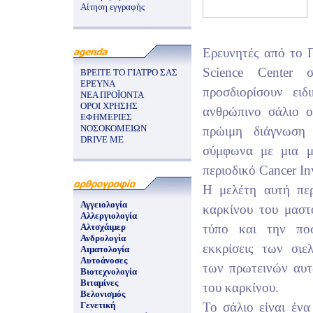
Αίτηση εγγραφής
Ερευνητές από το Π
Science Center 
ΒΡΕΙΤΕ ΤΟ ΓΙΑΤΡΟ ΣΑΣ
ΕΡΕΥΝΑ
προσδιορίσουν ειδ
ΝΕΑ ΠΡΟΪΟΝΤΑ
ΟΡΟΙ ΧΡΗΣΗΣ
ανθρώπινο σάλιο 
ΕΦΗΜΕΡΙΕΣ
ΝΟΣΟΚΟΜΕΙΩΝ
πρώιμη διάγνωση
DRIVE ME
σύμφωνα με μια μ
περιοδικό Cancer Inv
Η μελέτη αυτή πε
Αγγειολογία
καρκίνου του μαστ
Αλλεργιολογία
Αλτσχάιμερ
τύπο και την πο
Ανδρολογία
εκκρίσεις των σι
Αιματολογία
Αυτοάνοσες
των πρωτεινών αυτ
Βιοτεχνολογία
Βιταμίνες
του καρκίνου.
Βελονισμός
Γενετική
Το σάλιο είναι έν