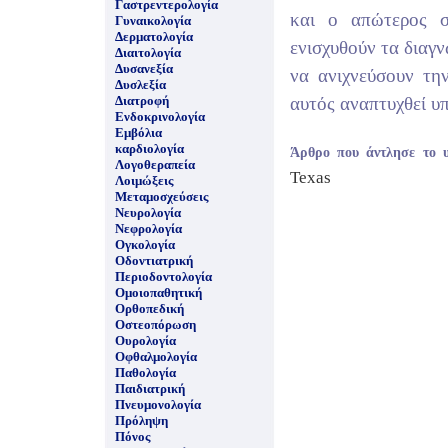
Γαστρεντερολογία
και ο απώτερος σ
Γυναικολογία
Δερματολογία
ενισχυθούν τα διαγν
Διαιτολογία
Δυσανεξία
να ανιχνεύσουν τη
Δυσλεξία
Διατροφή
αυτός αναπτυχθεί υ
Ενδοκρινολογία
Εμβόλια
καρδιολογία
Άρθρο που άντλησε το 
Λογοθεραπεία
Texas
Λοιμώξεις
Μεταμοσχεύσεις
Νευρολογία
Νεφρολογία
Ογκολογία
Οδοντιατρική
Περιοδοντολογία
Ομοιοπαθητική
Ορθοπεδική
Οστεοπόρωση
Ουρολογία
Οφθαλμολογία
Παθολογία
Παιδιατρική
Πνευμονολογία
Πρόληψη
Πόνος