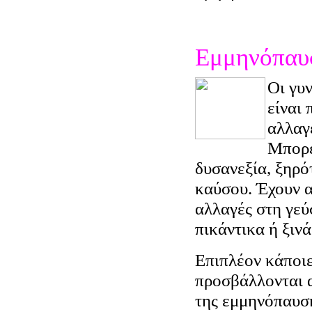
Εμμηνόπαυ
Οι γυ
είναι
αλλαγ
Μπορε
δυσανεξία, ξηρό
καύσου. Έχουν α
αλλαγές στη γεύ
πικάντικα ή ξινά
Επιπλέον κάποιε
προσβάλλονται 
της εμμηνόπαυσ