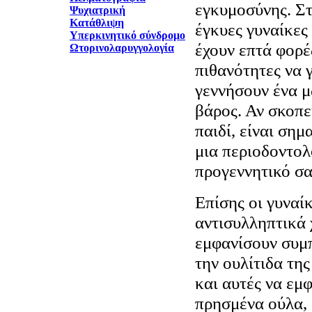
εγκυμοσύνης. Στ
Ψυχιατρική
Κατάθλιψη
έγκυες γυναίκες
Υπερκινητικό σύνδρομο
έχουν επτά φορέ
Ωτορινολαρυγγολογία
πιθανότητες να 
γεννήσουν ένα μ
βάρος. Αν σκοπε
παιδί, είναι ση
μια περιοδοντολ
προγεννητικό σα
Επίσης οι γυναί
αντισυλληπτικά 
εμφανίσουν συμ
την ουλίτιδα τη
και αυτές να εμ
πρησμένα ούλα, 