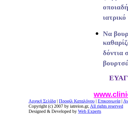
οποιαδή
ιατρικό
Να βουρ
καθαρίζ
δόντια 
βουρτσά
ΕΥΑ
www.clini
Αρχική Σελίδα
|
Προφίλ Καταλόγου
|
Επικοινωνία
|
Αν
Copyright (c) 2007 by iatreion.gr,
All rights reserved
Designed & Developed by
Web Experts