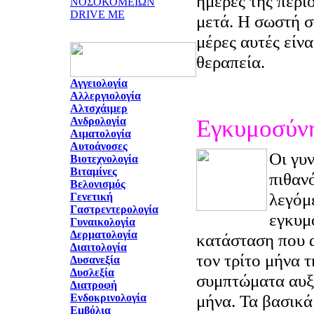
ημέρες της περι
ΝΟΣΟΚΟΜΕΙΩΝ
DRIVE ME
μετά. Η σωστή σ
μέρες αυτές είν
θεραπεία.
Αγγειολογία
Αλλεργιολογία
Αλτσχάιμερ
Ανδρολογία
Εγκυμοσύν
Αιματολογία
Αυτοάνοσες
Οι γυν
Βιοτεχνολογία
Βιταμίνες
πιθαν
Βελονισμός
λεγόμ
Γενετική
Γαστρεντερολογία
εγκυμ
Γυναικολογία
Δερματολογία
κατάσταση που α
Διαιτολογία
τον τρίτο μήνα 
Δυσανεξία
Δυσλεξία
συμπτώματα αυξ
Διατροφή
μήνα. Τα βασικά
Ενδοκρινολογία
Εμβόλια