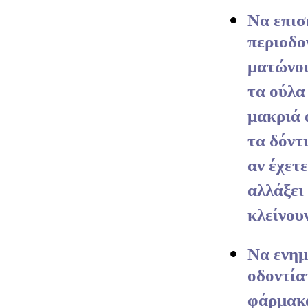
Να επισ
περιοδο
ματώνου
τα ούλα
μακριά 
τα δόντ
αν έχετε
αλλάξει
κλείνουν
Να ενημ
οδοντία
φάρμακα