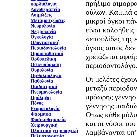
πρήξιμο αιμορρα
καρδιολογία
Λογοθεραπεία
ούλων. Καμμιά φ
Λοιμώξεις
μικροί όγκοι πάν
Μεταμοσχεύσεις
Νευρολογία
είναι καλοήθεις
Νεφρολογία
Ογκολογία
«επουλίδες της 
Οδοντιατρική
όγκος αυτός δεν
Περιοδοντολογία
Ομοιοπαθητική
χρειάζεται αφαί
Ορθοπεδική
περιοδοντολόγο
Οστεοπόρωση
Ουρολογία
Οφθαλμολογία
Οι μελέτες έχουν
Παθολογία
μεταξύ περιοδον
Παιδιατρική
Πνευμονολογία
πρόωρης γέννηση
Πρόληψη
Πόνος
γέννησης παιδιώ
Ρευματολογία
Οπως κάθε μόλυν
Φάρμακα
Φυσικοθεραπεία
και οι νόσοι του
Χειρουργική
Πλαστική χειρουργική
λαμβάνονται υπ’
Πελματογραφία