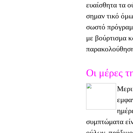
ευαίσθητα τα ο
σημαν τικό όμω
σωστό πρόγραμμ
με βούρτισμα κ
παρακολούθηση
Οι μέρες τ
Μερι
εμφαν
ημέρε
συμπτώματα είν
ούλων, πρήξιμο