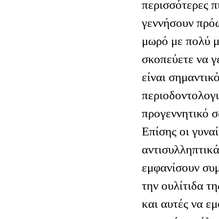
περισσότερες π
γεννήσουν πρόω
μωρό με πολύ μ
σκοπεύετε να γ
είναι σημαντικ
περιοδοντολογι
προγεννητικό σ
Επίσης οι γυνα
αντισυλληπτικά
εμφανίσουν συ
την ουλίτιδα τ
και αυτές να ε