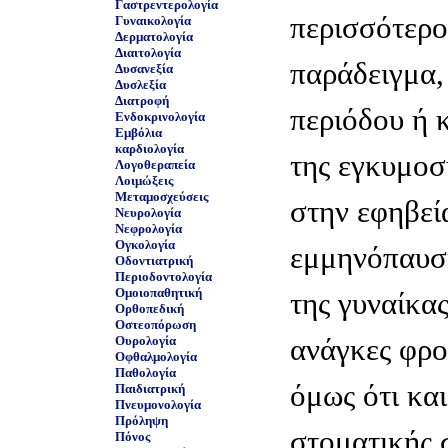
Γαστρεντερολογία
περισσότερο
Γυναικολογία
Δερματολογία
Διαιτολογία
παράδειγμα, 
Δυσανεξία
Δυσλεξία
Διατροφή
περιόδου ή 
Ενδοκρινολογία
Εμβόλια
καρδιολογία
της εγκυμοσ
Λογοθεραπεία
Λοιμώξεις
Μεταμοσχεύσεις
στην εφηβεί
Νευρολογία
Νεφρολογία
Ογκολογία
εμμηνόπαυση
Οδοντιατρική
Περιοδοντολογία
Ομοιοπαθητική
της γυναίκας
Ορθοπεδική
Οστεοπόρωση
ανάγκες φρο
Ουρολογία
Οφθαλμολογία
Παθολογία
όμως ότι και
Παιδιατρική
Πνευμονολογία
Πρόληψη
στοματικής σ
Πόνος