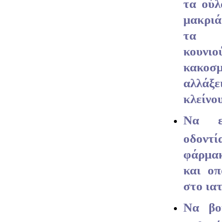
τα ούλ
μακριά
τα 
κουνι
κακοσ
αλλάξ
κλείνου
Να εν
οδοντ
φάρμα
και οπ
στο ιατ
Να βο