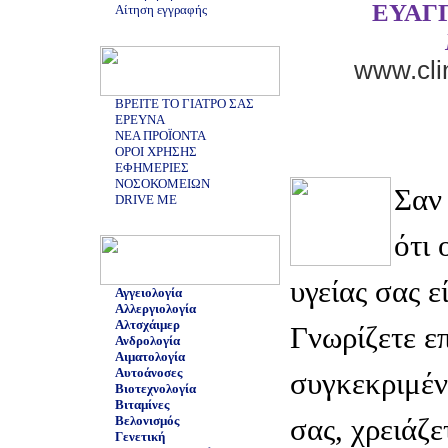
ΕΥΑΓ
Αίτηση εγγραφής
www.clin
ΒΡΕΙΤΕ ΤΟ ΓΙΑΤΡΟ ΣΑΣ
ΕΡΕΥΝΑ
ΝΕΑ ΠΡΟΪΟΝΤΑ
ΟΡΟΙ ΧΡΗΣΗΣ
ΕΦΗΜΕΡΙΕΣ
ΝΟΣΟΚΟΜΕΙΩΝ
Σαν
DRIVE ME
ότι 
υγείας σας ε
Αγγειολογία
Αλλεργιολογία
Αλτσχάιμερ
Γνωρίζετε επ
Ανδρολογία
Αιματολογία
Αυτοάνοσες
συγκεκριμέν
Βιοτεχνολογία
Βιταμίνες
σας, χρειάζ
Βελονισμός
Γενετική