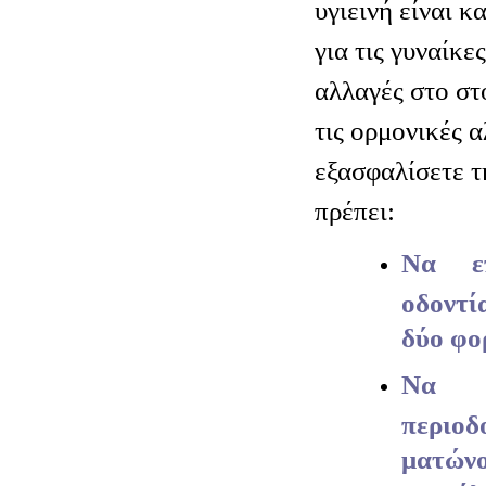
υγιεινή είναι 
για τις γυναίκ
αλλαγές στο στ
τις ορμονικές α
εξασφαλίσετε τ
πρέπει:
Να επ
οδοντί
δύο φο
Να ε
περι
ματώνο