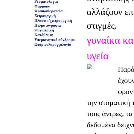
Ρευματολογία
Φάρμακα
αλλάζουν επί
Φυσικοθεραπεία
Χειρουργική
Πλαστική χειρουργική
στιγμές.
Πελματογραφία
Ψυχιατρική
Κατάθλιψη
γυναίκα κα
Υπερκινητικό σύνδρομο
Ωτορινολαρυγγολογία
υγεία
Παρό
έχουν
φρον
την στοματική 
τους άντρες, τ
δεδομένα δείχνο