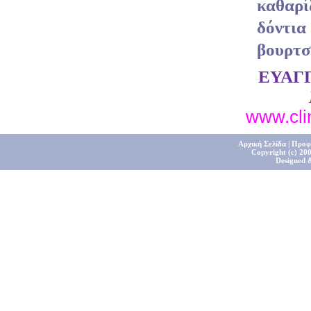
καθαρί
δόντι
βουρτσ
ΕΥΑΓ
www.clin
Αρχική Σελίδα
|
Προφ
Copyright (c) 200
Designed 