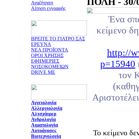
ΠΟΛΗ - 30/
Αναζήτηση
Αίτηση εγγραφής
Ένα σπ
κείμενο δη
ΒΡΕΙΤΕ ΤΟ ΓΙΑΤΡΟ ΣΑΣ
ΕΡΕΥΝΑ
ΝΕΑ ΠΡΟΪΟΝΤΑ
http://w
ΟΡΟΙ ΧΡΗΣΗΣ
ΕΦΗΜΕΡΙΕΣ
p=15940
ΝΟΣΟΚΟΜΕΙΩΝ
DRIVE ME
τον 
(καθηγ
Αριστοτέλε
Αγγειολογία
Αλλεργιολογία
Αλτσχάιμερ
Ανδρολογία
Αιματολογία
Αυτοάνοσες
Το κείμενο δε
Βιοτεχνολογία