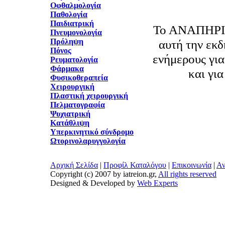
Οφθαλμολογία
Παθολογία
Παιδιατρική
Το ΑΝΑΠΗΡΙΑ
Πνευμονολογία
Πρόληψη
αυτή την εκ
Πόνος
ενήμερους για
Ρευματολογία
Φάρμακα
και για
Φυσικοθεραπεία
Χειρουργική
Πλαστική χειρουργική
Πελματογραφία
Ψυχιατρική
Κατάθλιψη
Υπερκινητικό σύνδρομο
Ωτορινολαρυγγολογία
Αρχική Σελίδα
|
Προφίλ Καταλόγου
|
Επικοινωνία
|
Αν
Copyright (c) 2007 by iatreion.gr,
All rights reserved
Designed & Developed by
Web Experts