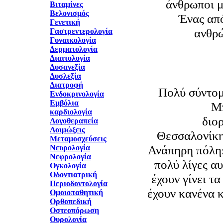
άνθρωποι μ
Βιταμίνες
Βελονισμός
Ένας από
Γενετική
ανθρώ
Γαστρεντερολογία
Γυναικολογία
Δερματολογία
Διαιτολογία
Δυσανεξία
Δυσλεξία
Διατροφή
Πολύ σύντομ
Ενδοκρινολογία
Εμβόλια
Μπ
καρδιολογία
διο
Λογοθεραπεία
Λοιμώξεις
Θεσσαλονίκη
Μεταμοσχεύσεις
Ανάπηρη πόλη» 
Νευρολογία
Νεφρολογία
πολύ λίγες α
Ογκολογία
Οδοντιατρική
έχουν γίνει τα
Περιοδοντολογία
έχουν κανένα 
Ομοιοπαθητική
Ορθοπεδική
Οστεοπόρωση
Ουρολογία