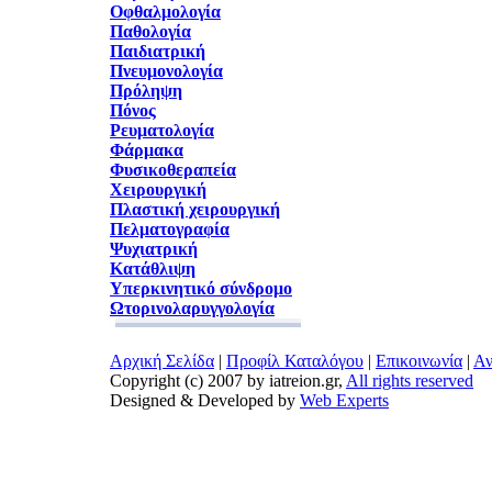
Οφθαλμολογία
Παθολογία
Παιδιατρική
Πνευμονολογία
Πρόληψη
Πόνος
Ρευματολογία
Φάρμακα
Φυσικοθεραπεία
Χειρουργική
Πλαστική χειρουργική
Πελματογραφία
Ψυχιατρική
Κατάθλιψη
Υπερκινητικό σύνδρομο
Ωτορινολαρυγγολογία
Αρχική Σελίδα
|
Προφίλ Καταλόγου
|
Επικοινωνία
|
Αν
Copyright (c) 2007 by iatreion.gr,
All rights reserved
Designed & Developed by
Web Experts