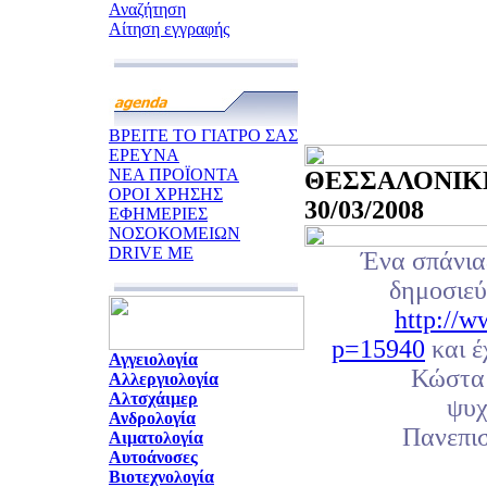
Αναζήτηση
Αίτηση εγγραφής
ΒΡΕΙΤΕ ΤΟ ΓΙΑΤΡΟ ΣΑΣ
ΕΡΕΥΝΑ
ΝΕΑ ΠΡΟΪΟΝΤΑ
ΘΕΣΣΑΛΟΝΙΚΗ
ΟΡΟΙ ΧΡΗΣΗΣ
30/03/2008
ΕΦΗΜΕΡΙΕΣ
ΝΟΣΟΚΟΜΕΙΩΝ
DRIVE ME
Ένα σπάνια
δημοσιεύ
http://w
p=15940
και έ
Αγγειολογία
Κώστα
Αλλεργιολογία
Αλτσχάιμερ
ψυχ
Ανδρολογία
Πανεπισ
Αιματολογία
Αυτοάνοσες
Βιοτεχνολογία