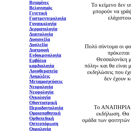
Βιταμίνες
Το κείμενο δεν υ
Βελονισμός
μπορούν να γράψ
Γενετική
ελάχιστου
Γαστρεντερολογία
Γυναικολογία
Δερματολογία
Διαιτολογία
Δυσανεξία
Δυσλεξία
Πολύ σύντομα οι φ
Διατροφή
πρόκειται
Ενδοκρινολογία
Θεσσαλονίκη μ
Εμβόλια
πόλη» και θα είναι μ
καρδιολογία
Λογοθεραπεία
εκδηλώσεις που έχο
Λοιμώξεις
δεν έχουν 
Μεταμοσχεύσεις
Νευρολογία
Νεφρολογία
Ογκολογία
Οδοντιατρική
Το ΑΝΑΠΗΡΙΑ Τ
Περιοδοντολογία
Ομοιοπαθητική
εκδήλωση. Θα 
Ορθοπεδική
ομάδα των φοιτητών κ
Οστεοπόρωση
Ουρολογία