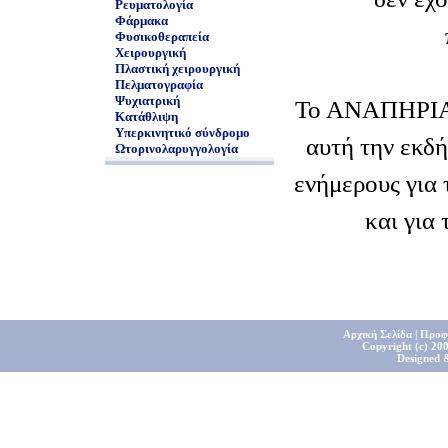
Ρευματολογία
Φάρμακα
Φυσικοθεραπεία
Χειρουργική
Πλαστική χειρουργική
Πελματογραφία
Ψυχιατρική
Το ΑΝΑΠΗΡΙΑ 
Κατάθλιψη
Υπερκινητικό σύνδρομο
αυτή την εκδ
Ωτορινολαρυγγολογία
ενήμερους για 
και για 
Αρχική Σελίδα
|
Προφ
Copyright (c) 200
Designed 