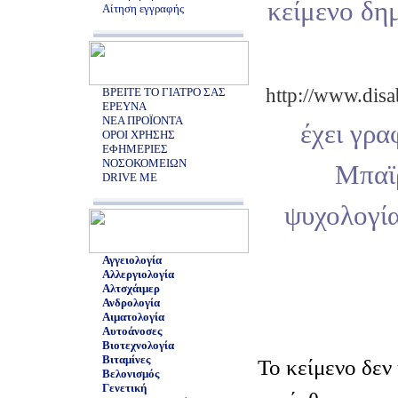
κείμενο δη
Αίτηση εγγραφής
http://www.disa
ΒΡΕΙΤΕ ΤΟ ΓΙΑΤΡΟ ΣΑΣ
ΕΡΕΥΝΑ
ΝΕΑ ΠΡΟΪΟΝΤΑ
έχει γρα
ΟΡΟΙ ΧΡΗΣΗΣ
ΕΦΗΜΕΡΙΕΣ
ΝΟΣΟΚΟΜΕΙΩΝ
Μπαϊ
DRIVE ME
ψυχολογία
Αγγειολογία
Αλλεργιολογία
Αλτσχάιμερ
Ανδρολογία
Αιματολογία
Αυτοάνοσες
Βιοτεχνολογία
Βιταμίνες
Το κείμενο δεν
Βελονισμός
Γενετική