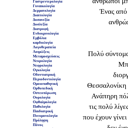
άνθρωποι μπ
Γαστρεντερολογία
Γυναικολογία
Ένας από 
Δερματολογία
Διαιτολογία
Δυσανεξία
ανθρώπ
Δυσλεξία
Διατροφή
Ενδοκρινολογία
Εμβόλια
καρδιολογία
Λογοθεραπεία
Λοιμώξεις
Πολύ σύντομα
Μεταμοσχεύσεις
Νευρολογία
Μπ
Νεφρολογία
Ογκολογία
διορ
Οδοντιατρική
Περιοδοντολογία
Θεσσαλονίκη 
Ομοιοπαθητική
Ορθοπεδική
Οστεοπόρωση
Ανάπηρη πόλ
Ουρολογία
Οφθαλμολογία
τις πολύ λίγε
Παθολογία
Παιδιατρική
που έχουν γίνει
Πνευμονολογία
Πρόληψη
Πόνος
δεν έχ