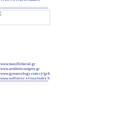
www.maxillofacial.gr
www.aestheticsurgery.gr
www.gynaecology.com.cy/gr.htm
www.palliative.gr/uoa/index.html
www.evaggelismos-hosp.gr/
www.ior.it/Sito/intro.html
www.clinicalperiodontology.gr
www.fyssas.gr/
www.sismanoglio.gr/
www.metaxa-hospital.gr/
www.aglaiakyriakou.gr
www.neurosurgery.org.gr/grindex.htm
www.syggros-hosp.gr/nav_1.htm
www.patsialas.gr/
www.geocities.com/atheodori/
www.kapositas.gr/index.php