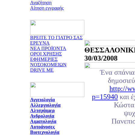
Αναζήτηση
Αίτηση εγγραφής
ΒΡΕΙΤΕ ΤΟ ΓΙΑΤΡΟ ΣΑΣ
ΕΡΕΥΝΑ
ΝΕΑ ΠΡΟΪΟΝΤΑ
ΘΕΣΣΑΛΟΝΙΚΗ
ΟΡΟΙ ΧΡΗΣΗΣ
30/03/2008
ΕΦΗΜΕΡΙΕΣ
ΝΟΣΟΚΟΜΕΙΩΝ
DRIVE ME
Ένα σπάνια
δημοσιεύ
http://w
p=15940
και έ
Αγγειολογία
Κώστα
Αλλεργιολογία
Αλτσχάιμερ
ψυχ
Ανδρολογία
Πανεπισ
Αιματολογία
Αυτοάνοσες
Βιοτεχνολογία