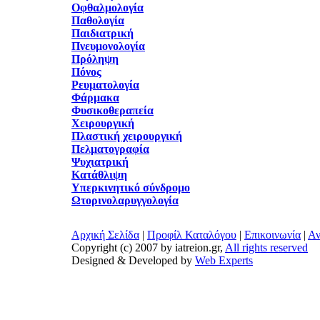
Οφθαλμολογία
Παθολογία
Παιδιατρική
Πνευμονολογία
Πρόληψη
Πόνος
Ρευματολογία
Φάρμακα
Φυσικοθεραπεία
Χειρουργική
Πλαστική χειρουργική
Πελματογραφία
Ψυχιατρική
Κατάθλιψη
Υπερκινητικό σύνδρομο
Ωτορινολαρυγγολογία
Αρχική Σελίδα
|
Προφίλ Καταλόγου
|
Επικοινωνία
|
Αν
Copyright (c) 2007 by iatreion.gr,
All rights reserved
Designed & Developed by
Web Experts