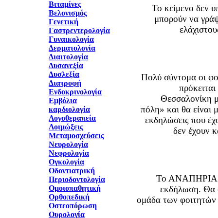
Βιταμίνες
Το κείμενο δεν υ
Βελονισμός
μπορούν να γράψ
Γενετική
ελάχιστου
Γαστρεντερολογία
Γυναικολογία
Δερματολογία
Διαιτολογία
Δυσανεξία
Δυσλεξία
Πολύ σύντομα οι φ
Διατροφή
πρόκειται
Ενδοκρινολογία
Θεσσαλονίκη μ
Εμβόλια
πόλη» και θα είναι μ
καρδιολογία
Λογοθεραπεία
εκδηλώσεις που έχο
Λοιμώξεις
δεν έχουν 
Μεταμοσχεύσεις
Νευρολογία
Νεφρολογία
Ογκολογία
Οδοντιατρική
Το ΑΝΑΠΗΡΙΑ Τ
Περιοδοντολογία
Ομοιοπαθητική
εκδήλωση. Θα 
Ορθοπεδική
ομάδα των φοιτητών κ
Οστεοπόρωση
Ουρολογία