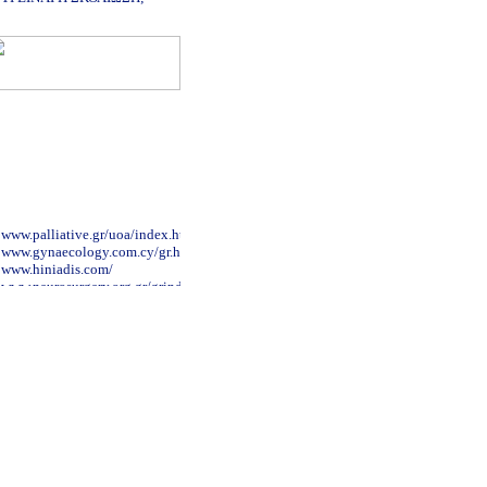
www.palliative.gr/uoa/index.html
www.gynaecology.com.cy/gr.htm
www.hiniadis.com/
www.neurosurgery.org.gr/grindex.htm
www.ior.it/Sito/intro.html
www.mediforma.gr
www.aglaiakyriakou.gr
www.geocities.com/atheodori/
www.paidiko-ergastiri.gr
www.aestheticsurgery.gr
www.ophthalmiatreio.gr/
www.sismanoglio.gr/
www.patsialas.gr/
www.kat-hosp.gr
www.dental-blog.gr/