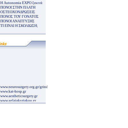
Η Autonomia EXPO ξεκινά
ΠΟΝΟΙ ΣΤΗΝ ΠΛΑΤΗ
ΟΣΤΕΟΧΟΝΔΡΩΣΕΙΣ
ΠΟΝΟΣ ΤΟΥ ΓΟΝΑΤΟΣ
ΠΟΝΟΙ ΑΝΑΠΤΥΞΗΣ
ΤΙ ΕΙΝΑΙ Η ΣΚΟΛΙΩΣΗ;
www.neurosurgery.org.gr/grindex.htm
www.kat-hosp.gr
www.aestheticsurgery.gr
www.aglaiakyriakou.gr
www.ippokratio.gr/
www.mediforma.gr
www.paidiko-ergastiri.gr
www.pelmatografima.gr
www.kapositas.gr/index.php
www.alzheimer-hellas.gr