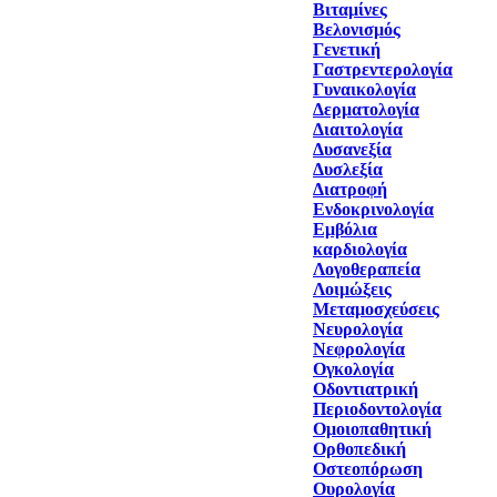
Βιταμίνες
Βελονισμός
Γενετική
Γαστρεντερολογία
Γυναικολογία
Δερματολογία
Διαιτολογία
Δυσανεξία
Δυσλεξία
Διατροφή
Ενδοκρινολογία
Εμβόλια
καρδιολογία
Λογοθεραπεία
Λοιμώξεις
Μεταμοσχεύσεις
Νευρολογία
Νεφρολογία
Ογκολογία
Οδοντιατρική
Περιοδοντολογία
Ομοιοπαθητική
Ορθοπεδική
Οστεοπόρωση
Ουρολογία