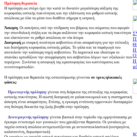
Πρόληψη θεραπεία
Η πρόληψη ως στόχο έχει την κατά το δυνατόν μεγαλύτερη αύξηση της
κορυφαίας οστικής πυκνότητας και την ελάττωση του ρυθμού οστικής
απώλειας με όλα τα μέσα που διαθέτει σήμερα η ιατρική.
Άσκηση
. Οι ασκήσεις υπό την επίδραση του βάρους του σώματος που αφορύν
την σπονδυλική στήλη και τα άκρα αυξάνουν την κορυφαία οστική πυκνότητα
Σ
και ελαττώνουν το ρυθμό απώλειας σε νέα άτομα.
Π
Διατροφή
με επαρκή ποσότητα ασβεστίου είναι απαραίτητη για την επίτευξη
Θ
και διατήρηση κορυφαίας οστικής μάζας. Το γάλα και τα παράγωγά του
Η
αποτελούν την καλύτερη πηγή ασβεστίου. Τα λαχανικά και ιδιαίτερα το
Ο
σπανάκι εμποδίζουν την απορρόφηση του ασβεστίου λόγων των οξαλικών που
Η
περιέχουν. Συνίσται η αποφυγή της κρεατοφαγίας του καπνίσματος και
μό
οινοπνευματωδών.
Η πρόληψη και θεραπεία της οστεοπόρωσης γίνονται
σε τρεις ηλικιακές
φάσεις:
Πρωτογενής πρόληψη:
γίνεται στη διάρκεια της επίτευξης της κορυφαίας
οστικής πυκνότητας.
Η σωστή διατροφή σε γαλακτοκομικά και η συστηματική
άσκηση είναι απαραίτητες. Επίσης, η εγκαιρη εντόπιση ορμονικών διαταραχών
στη δεύτερη δεκαετία της ζωής βοηθά στην πρόληψη.
Δευτερογενής πρόληψη:
γίνεται βασικά στην περίοδο της εμμηνόπαυσης με
έγκαιρο εντοπισμό των γυναικών που χρειάζονται θεραπεία. Οι γυναίκες με
ταχεία οστική απώλεια αντιμετωπίζονται με αντιοστεοκλαστικά (οιστρογόνα,
καλσιτονίνη, διφωσφονικά).
ww
Οι γυναίκες με χαμηλή οστική πυκνότητα και βραδεία οστική απώλεια