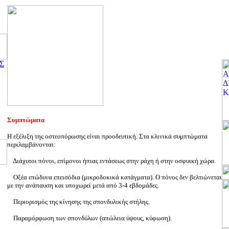
Σ
Συμπτώματα
Η εξέλιξη της οστεοπόρωσης είναι προοδευτική. Στα κλινικά συμπτώματα
περιλαμβάνονται:
Διάχυτοι πόνοι, επίμονοι ήπιας εντάσεως στην ράχη ή στην οσφυική χώρα.
Οξέα επώδυνα επεισόδια (μικροδοκικά κατάγματα). Ο πόνος δεν βελτιώνεται
με την ανάπαυση και υποχωρεί μετά από 3-4 εβδομάδες.
Περιορισμός της κίνησης της σπονδυλικής στήλης.
Παραμόρφωση των σπονδύλων (απώλεια ύψους, κύφωση).