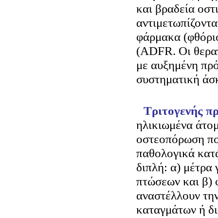
και βραδεία οστ
αντιμετωπίζοντα
φάρμακα (φθόριο
(ADFR. Οι θερα
με αυξημένη πρ
συστηματική άσ
Τριτογενής π
ηλικιωμένα άτο
οστεοπόρωση πο
παθολογικά κατά
διπλή: α) μέτρα
πτώσεων και β)
αναστέλλουν τη
καταγμάτων ή δ