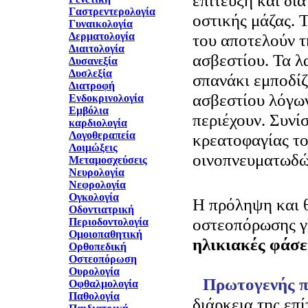
επίτευξη και δι
Γαστρεντερολογία
οστικής μάζας. 
Γυναικολογία
Δερματολογία
του αποτελούν τ
Διαιτολογία
ασβεστίου. Τα λα
Δυσανεξία
Δυσλεξία
σπανάκι εμποδί
Διατροφή
ασβεστίου λόγω
Ενδοκρινολογία
Εμβόλια
περιέχουν. Συνί
καρδιολογία
Λογοθεραπεία
κρεατοφαγίας το
Λοιμώξεις
οινοπνευματωδώ
Μεταμοσχεύσεις
Νευρολογία
Νεφρολογία
Ογκολογία
Η πρόληψη και 
Οδοντιατρική
οστεοπόρωσης γ
Περιοδοντολογία
Ομοιοπαθητική
ηλικιακές φάσε
Ορθοπεδική
Οστεοπόρωση
Ουρολογία
Πρωτογενής 
Οφθαλμολογία
Παθολογία
διάρκεια της επ