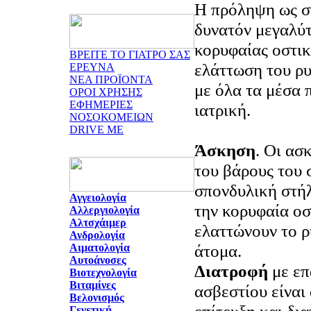
Η πρόληψη ως στ
δυνατόν μεγαλύ
κορυφαίας οστικ
ΒΡΕΙΤΕ ΤΟ ΓΙΑΤΡΟ ΣΑΣ
ελάττωση του ρ
ΕΡΕΥΝΑ
ΝΕΑ ΠΡΟΪΟΝΤΑ
με όλα τα μέσα 
ΟΡΟΙ ΧΡΗΣΗΣ
ΕΦΗΜΕΡΙΕΣ
ιατρική.
ΝΟΣΟΚΟΜΕΙΩΝ
DRIVE ME
Άσκηση
. Οι ασ
του βάρους του 
σπονδυλική στήλ
Αγγειολογία
την κορυφαία οσ
Αλλεργιολογία
Αλτσχάιμερ
ελαττώνουν το ρ
Ανδρολογία
άτομα.
Αιματολογία
Αυτοάνοσες
Διατροφή
με ε
Βιοτεχνολογία
Βιταμίνες
ασβεστίου είναι
Βελονισμός
Γενετική