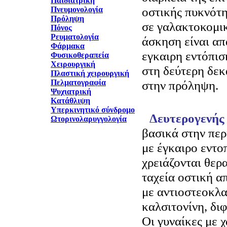
Παιδιατρική
οστικής πυκνότ
Πνευμονολογία
Πρόληψη
σε γαλακτοκομικ
Πόνος
Ρευματολογία
άσκηση είναι απ
Φάρμακα
εγκαιρη εντόπι
Φυσικοθεραπεία
Χειρουργική
στη δεύτερη δεκ
Πλαστική χειρουργική
Πελματογραφία
στην πρόληψη.
Ψυχιατρική
Κατάθλιψη
Υπερκινητικό σύνδρομο
Δευτερογενής
Ωτορινολαρυγγολογία
βασικά στην πε
με έγκαιρο εντο
χρειάζονται θερα
ταχεία οστική α
με αντιοστεοκλα
καλσιτονίνη, δι
Οι γυναίκες με 