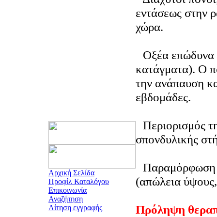
εντάσεως στην ρ
χώρα.
Οξέα επώδυνα 
κατάγματα). Ο π
την ανάπαυση κα
εβδομάδες.
Περιορισμός τη
σπονδυλικής στή
Παραμόρφωση 
Αρχική Σελίδα
(απώλεια ύψους
Προφίλ Καταλόγου
Επικοινωνία
Αναζήτηση
Πρόληψη θεραπ
Αίτηση εγγραφής