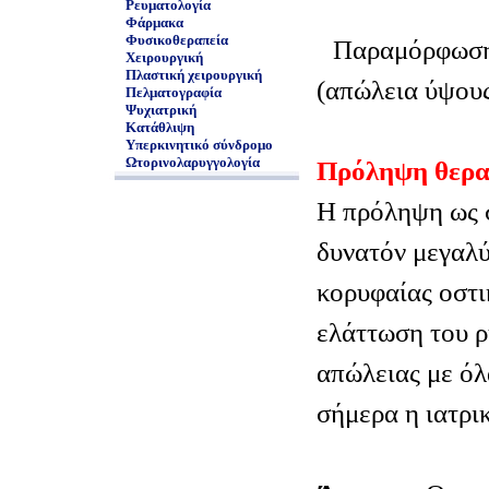
Ρευματολογία
Φάρμακα
Φυσικοθεραπεία
Παραμόρφωση
Χειρουργική
Πλαστική χειρουργική
(απώλεια ύψους
Πελματογραφία
Ψυχιατρική
Κατάθλιψη
Υπερκινητικό σύνδρομο
Ωτορινολαρυγγολογία
Πρόληψη θερα
Η πρόληψη ως σ
δυνατόν μεγαλύ
κορυφαίας οστι
ελάττωση του ρ
απώλειας με όλ
σήμερα η ιατρι