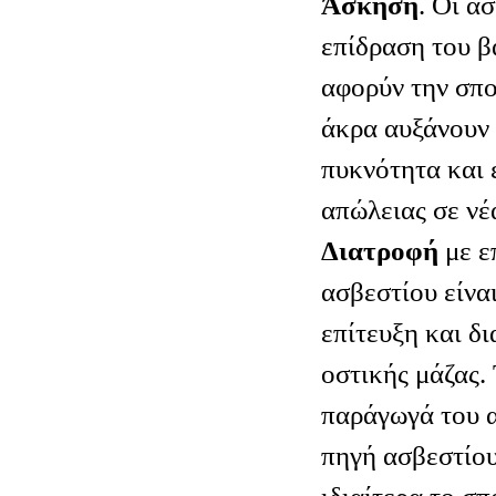
Άσκηση
. Οι α
επίδραση του β
αφορύν την σπο
άκρα αυξάνουν 
πυκνότητα και 
απώλειας σε νέ
Διατροφή
με 
ασβεστίου είνα
επίτευξη και δ
οστικής μάζας. 
παράγωγά του 
πηγή ασβεστίου