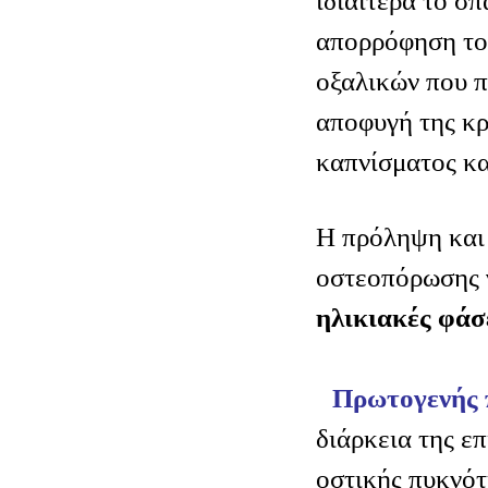
ιδιαίτερα το σ
απορρόφηση το
οξαλικών που π
αποφυγή της κρ
καπνίσματος κ
Η πρόληψη και 
οστεοπόρωσης 
ηλικιακές φάσ
Πρωτογενής 
διάρκεια της ε
οστικής πυκνό