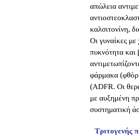
απώλεια αντιμε
αντιοστεοκλαστ
καλσιτονίνη, δ
Οι γυναίκες με
πυκνότητα και 
αντιμετωπίζοντ
φάρμακα (φθόρι
(ADFR. Οι θερ
με αυξημένη π
συστηματική ά
Τριτογενής 