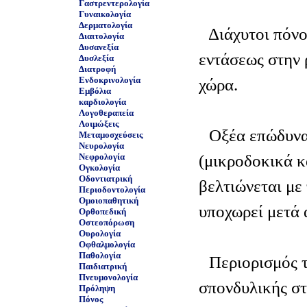
Γαστρεντερολογία
Γυναικολογία
Δερματολογία
Διάχυτοι πόνοι
Διαιτολογία
Δυσανεξία
εντάσεως στην 
Δυσλεξία
Διατροφή
Ενδοκρινολογία
χώρα.
Εμβόλια
καρδιολογία
Λογοθεραπεία
Λοιμώξεις
Οξέα επώδυνα
Μεταμοσχεύσεις
Νευρολογία
(μικροδοκικά κ
Νεφρολογία
Ογκολογία
Οδοντιατρική
βελτιώνεται με
Περιοδοντολογία
Ομοιοπαθητική
υποχωρεί μετά 
Ορθοπεδική
Οστεοπόρωση
Ουρολογία
Οφθαλμολογία
Παθολογία
Περιορισμός τ
Παιδιατρική
Πνευμονολογία
σπονδυλικής στ
Πρόληψη
Πόνος