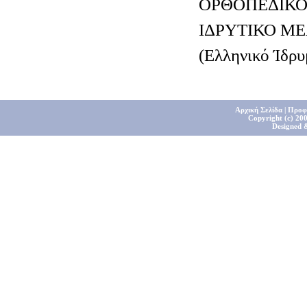
ΟΡΘΟΠΕΔΙΚ
ΙΔΡΥΤΙΚΟ ΜΕ
(Ελληνικό Ίδρ
Αρχική Σελίδα
|
Προφ
Copyright (c) 200
Designed 