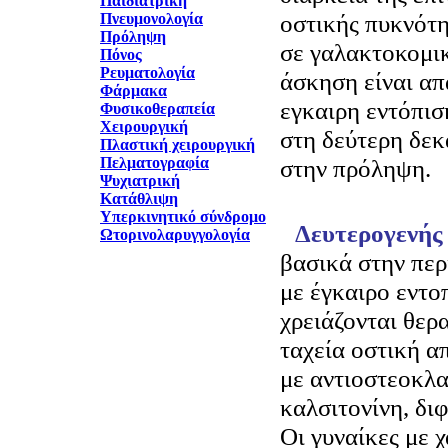
Παιδιατρική
οστικής πυκνότ
Πνευμονολογία
Πρόληψη
σε γαλακτοκομικ
Πόνος
Ρευματολογία
άσκηση είναι απ
Φάρμακα
εγκαιρη εντόπι
Φυσικοθεραπεία
Χειρουργική
στη δεύτερη δεκ
Πλαστική χειρουργική
Πελματογραφία
στην πρόληψη.
Ψυχιατρική
Κατάθλιψη
Υπερκινητικό σύνδρομο
Δευτερογενής
Ωτορινολαρυγγολογία
βασικά στην πε
με έγκαιρο εντο
χρειάζονται θερα
ταχεία οστική α
με αντιοστεοκλα
καλσιτονίνη, δι
Οι γυναίκες με 