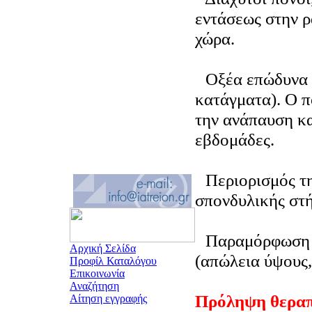
εντάσεως στην ρ
χώρα.
Οξέα επώδυνα 
κατάγματα). Ο π
την ανάπαυση κα
εβδομάδες.
Περιορισμός τη
σπονδυλικής στή
Παραμόρφωση 
Αρχική Σελίδα
(απώλεια ύψους
Προφίλ Καταλόγου
Επικοινωνία
Αναζήτηση
Πρόληψη θεραπ
Αίτηση εγγραφής