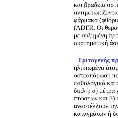
και βραδεία οστ
αντιμετωπίζοντα
φάρμακα (φθόριο
(ADFR. Οι θερα
με αυξημένη πρ
συστηματική άσ
Τριτογενής π
ηλικιωμένα άτο
οστεοπόρωση πο
παθολογικά κατά
διπλή: α) μέτρα
πτώσεων και β)
αναστέλλουν τη
καταγμάτων ή δ