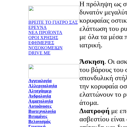
Η πρόληψη ως στ
δυνατόν μεγαλύ
κορυφαίας οστικ
ΒΡΕΙΤΕ ΤΟ ΓΙΑΤΡΟ ΣΑΣ
ελάττωση του ρ
ΕΡΕΥΝΑ
ΝΕΑ ΠΡΟΪΟΝΤΑ
με όλα τα μέσα 
ΟΡΟΙ ΧΡΗΣΗΣ
ΕΦΗΜΕΡΙΕΣ
ιατρική.
ΝΟΣΟΚΟΜΕΙΩΝ
DRIVE ME
Άσκηση
. Οι ασ
του βάρους του 
σπονδυλική στήλ
Αγγειολογία
την κορυφαία οσ
Αλλεργιολογία
Αλτσχάιμερ
ελαττώνουν το ρ
Ανδρολογία
άτομα.
Αιματολογία
Αυτοάνοσες
Διατροφή
με ε
Βιοτεχνολογία
Βιταμίνες
ασβεστίου είναι
Βελονισμός
Γενετική