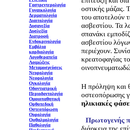
επίτευξη και δι
Γαστρεντερολογία
οστικής μάζας. 
Γυναικολογία
Δερματολογία
του αποτελούν τ
Διαιτολογία
ασβεστίου. Τα λα
Δυσανεξία
Δυσλεξία
σπανάκι εμποδί
Διατροφή
ασβεστίου λόγω
Ενδοκρινολογία
Εμβόλια
περιέχουν. Συνί
καρδιολογία
Λογοθεραπεία
κρεατοφαγίας το
Λοιμώξεις
οινοπνευματωδώ
Μεταμοσχεύσεις
Νευρολογία
Νεφρολογία
Ογκολογία
Η πρόληψη και 
Οδοντιατρική
οστεοπόρωσης γ
Περιοδοντολογία
Ομοιοπαθητική
ηλικιακές φάσε
Ορθοπεδική
Οστεοπόρωση
Ουρολογία
Πρωτογενής 
Οφθαλμολογία
Παθολογία
διάρκεια της επ