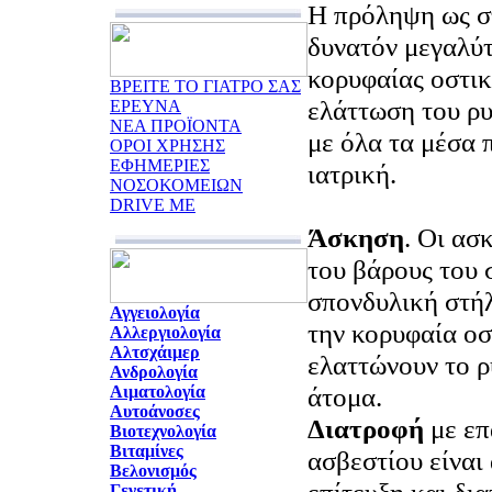
Η πρόληψη ως στ
δυνατόν μεγαλύ
κορυφαίας οστικ
ΒΡΕΙΤΕ ΤΟ ΓΙΑΤΡΟ ΣΑΣ
ελάττωση του ρ
ΕΡΕΥΝΑ
ΝΕΑ ΠΡΟΪΟΝΤΑ
με όλα τα μέσα 
ΟΡΟΙ ΧΡΗΣΗΣ
ΕΦΗΜΕΡΙΕΣ
ιατρική.
ΝΟΣΟΚΟΜΕΙΩΝ
DRIVE ME
Άσκηση
. Οι ασ
του βάρους του 
σπονδυλική στήλ
Αγγειολογία
την κορυφαία οσ
Αλλεργιολογία
Αλτσχάιμερ
ελαττώνουν το ρ
Ανδρολογία
άτομα.
Αιματολογία
Αυτοάνοσες
Διατροφή
με ε
Βιοτεχνολογία
Βιταμίνες
ασβεστίου είναι
Βελονισμός
Γενετική