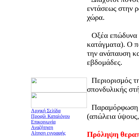
εντάσεως στην ρ
χώρα.
Οξέα επώδυνα 
κατάγματα). Ο π
την ανάπαυση κα
εβδομάδες.
Περιορισμός τη
σπονδυλικής στή
Παραμόρφωση 
Αρχική Σελίδα
(απώλεια ύψους
Προφίλ Καταλόγου
Επικοινωνία
Αναζήτηση
Πρόληψη θεραπ
Αίτηση εγγραφής