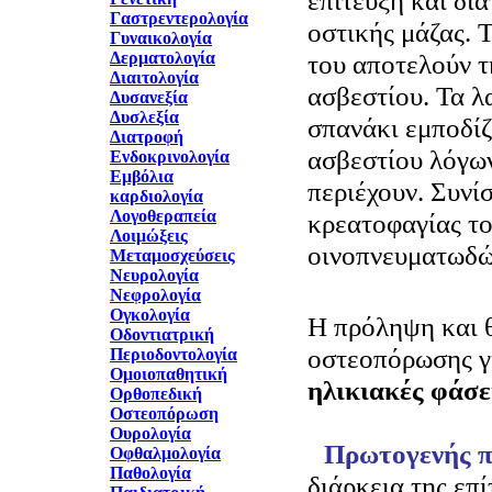
επίτευξη και δι
Γαστρεντερολογία
οστικής μάζας. 
Γυναικολογία
Δερματολογία
του αποτελούν τ
Διαιτολογία
ασβεστίου. Τα λα
Δυσανεξία
Δυσλεξία
σπανάκι εμποδί
Διατροφή
ασβεστίου λόγω
Ενδοκρινολογία
Εμβόλια
περιέχουν. Συνί
καρδιολογία
Λογοθεραπεία
κρεατοφαγίας το
Λοιμώξεις
οινοπνευματωδώ
Μεταμοσχεύσεις
Νευρολογία
Νεφρολογία
Ογκολογία
Η πρόληψη και 
Οδοντιατρική
οστεοπόρωσης γ
Περιοδοντολογία
Ομοιοπαθητική
ηλικιακές φάσε
Ορθοπεδική
Οστεοπόρωση
Ουρολογία
Πρωτογενής 
Οφθαλμολογία
Παθολογία
διάρκεια της επ