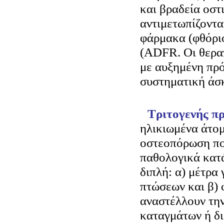
και βραδεία οστ
αντιμετωπίζοντα
φάρμακα (φθόριο
(ADFR. Οι θερα
με αυξημένη πρ
συστηματική άσ
Τριτογενής π
ηλικιωμένα άτο
οστεοπόρωση πο
παθολογικά κατά
διπλή: α) μέτρα
πτώσεων και β)
αναστέλλουν τη
καταγμάτων ή δ