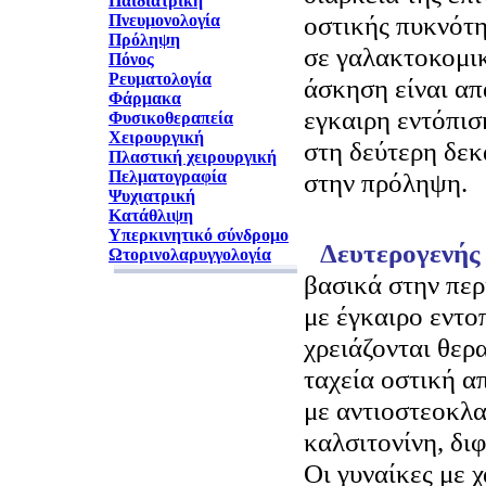
Παιδιατρική
οστικής πυκνότ
Πνευμονολογία
Πρόληψη
σε γαλακτοκομικ
Πόνος
Ρευματολογία
άσκηση είναι απ
Φάρμακα
εγκαιρη εντόπι
Φυσικοθεραπεία
Χειρουργική
στη δεύτερη δεκ
Πλαστική χειρουργική
Πελματογραφία
στην πρόληψη.
Ψυχιατρική
Κατάθλιψη
Υπερκινητικό σύνδρομο
Δευτερογενής
Ωτορινολαρυγγολογία
βασικά στην πε
με έγκαιρο εντο
χρειάζονται θερα
ταχεία οστική α
με αντιοστεοκλα
καλσιτονίνη, δι
Οι γυναίκες με 