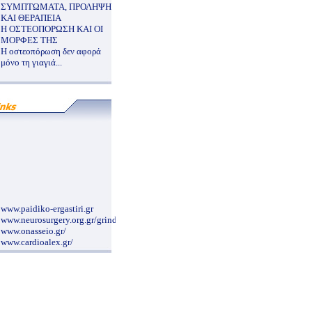
ΣΥΜΠΤΩΜΑΤΑ, ΠΡΟΛΗΨΗ
ΚΑΙ ΘΕΡΑΠΕΙΑ
Η ΟΣΤΕΟΠΟΡΩΣΗ ΚΑΙ ΟΙ
ΜΟΡΦΕΣ ΤΗΣ
Η οστεοπόρωση δεν αφορά
μόνο τη γιαγιά...
www.paidiko-ergastiri.gr
www.neurosurgery.org.gr/grindex.htm
www.onasseio.gr/
www.cardioalex.gr/
www.alzheimer-hellas.gr
www.ior.it/Sito/intro.html
www.karageorgopoulos.gr/main.php
www.kat-hosp.gr
www.hiniadis.com/
www.aglaiakyriakou.gr