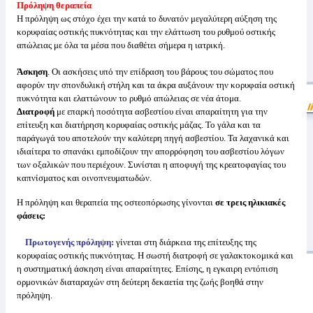
Πρόληψη θεραπεία
Η πρόληψη ως στόχο έχει την κατά το δυνατόν μεγαλύτερη αύξηση της
κορυφαίας οστικής πυκνότητας και την ελάττωση του ρυθμού οστικής
απώλειας με όλα τα μέσα που διαθέτει σήμερα η ιατρική.
Άσκηση
. Οι ασκήσεις υπό την επίδραση του βάρους του σώματος που
αφορύν την σπονδυλική στήλη και τα άκρα αυξάνουν την κορυφαία οστική
πυκνότητα και ελαττώνουν το ρυθμό απώλειας σε νέα άτομα.
Διατροφή
με επαρκή ποσότητα ασβεστίου είναι απαραίτητη για την
επίτευξη και διατήρηση κορυφαίας οστικής μάζας. Το γάλα και τα
παράγωγά του αποτελούν την καλύτερη πηγή ασβεστίου. Τα λαχανικά και
ιδιαίτερα το σπανάκι εμποδίζουν την απορρόφηση του ασβεστίου λόγων
των οξαλικών που περιέχουν. Συνίσται η αποφυγή της κρεατοφαγίας του
καπνίσματος και οινοπνευματωδών.
Η πρόληψη και θεραπεία της οστεοπόρωσης γίνονται
σε τρεις ηλικιακές
φάσεις:
Πρωτογενής πρόληψη:
γίνεται στη διάρκεια της επίτευξης της
κορυφαίας οστικής πυκνότητας.
Η σωστή διατροφή σε γαλακτοκομικά και
η συστηματική άσκηση είναι απαραίτητες. Επίσης, η εγκαιρη εντόπιση
ορμονικών διαταραχών στη δεύτερη δεκαετία της ζωής βοηθά στην
πρόληψη.