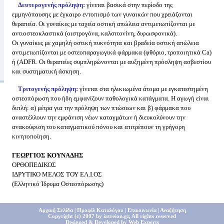
Δευτερογενής πρόληψη:
γίνεται βασικά στην περίοδο της
εμμηνόπαυσης με έγκαιρο εντοπισμό των γυναικών που χρειάζονται
θεραπεία. Οι γυναίκες με ταχεία οστική απώλεια αντιμετωπίζονται με
αντιοστεοκλαστικά (οιστρογόνα, καλσιτονίνη, διφωσφονικά).
Οι γυναίκες με χαμηλή οστική πυκνότητα και βραδεία οστική απώλεια
αντιμετωπίζονται με οστεοπαραγωγικά φάρμακα (φθόριο, τροποιητικά Ca)
ή (ADFR. Οι θεραπείες συμπληρώνονται με αυξημένη πρόσληψη ασβεστίου
και συστηματική άσκηση.
Τριτογενής πρόληψη:
γίνεται στα ηλικιωμένα άτομα με εγκατεστημένη
οστεοπόρωση που ήδη εμφανίζουν παθολογικά κατάγματα. Η αγωγή είναι
διπλή: α) μέτρα για την πρόληψη των πτώσεων και β) φάρμακα που
αναστέλλουν την εμφάνιση νέων καταγμάτων ή διευκολύνουν την
ανακούφιση του καταγματικού πόνου και επιτρέπουν τη γρήγορη
κινητοποίηση.
ΓΕΩΡΓΙΟΣ ΚΟΥΝΑΔΗΣ
ΟΡΘΟΠΕΔΙΚΟΣ
ΙΔΡΥΤΙΚΟ ΜΕΛΟΣ ΤΟΥ ΕΛ.Ι.ΟΣ
(Ελληνικό Ίδρυμα Οστεοπόρωσης)
Αρχική Σελίδα
|
Προφίλ Καταλόγου
|
Επικοινωνία
|
Αναζήτηση
Copyright (c) 2007 by iatreion.gr,
All rights reserved
Designed & Developed by
Web Experts