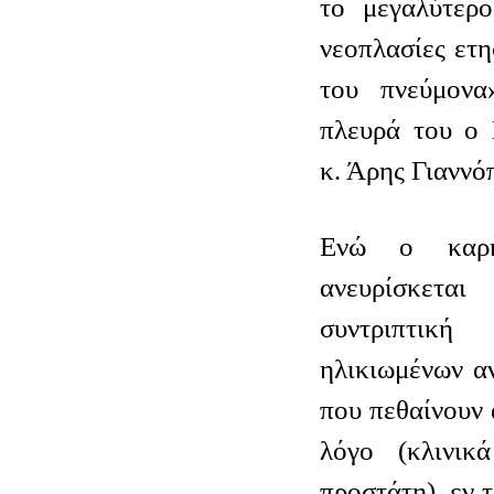
το μεγαλύτερο
νεοπλασίες ετη
του πνεύμονα
πλευρά του ο 
κ. Άρης Γιαννό
Ενώ ο καρκ
ανευρίσκετα
συντριπτικ
ηλικιωμένων α
που πεθαίνουν
λόγο (κλινικ
προστάτη), εν τ