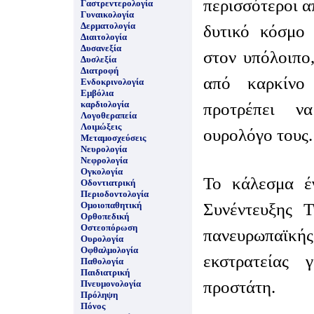
περισσότεροι α
Γαστρεντερολογία
Γυναικολογία
Δερματολογία
δυτικό κόσμο 
Διαιτολογία
Δυσανεξία
στον υπόλοιπο
Δυσλεξία
Διατροφή
από καρκίνο
Ενδοκρινολογία
Εμβόλια
καρδιολογία
προτρέπει ν
Λογοθεραπεία
Λοιμώξεις
ουρολόγο τους.
Μεταμοσχεύσεις
Νευρολογία
Νεφρολογία
Ογκολογία
Το κάλεσμα έγ
Οδοντιατρική
Περιοδοντολογία
Συνέντευξης Τ
Ομοιοπαθητική
Ορθοπεδική
Οστεοπόρωση
πανευρωπαϊ
Ουρολογία
Οφθαλμολογία
εκστρατείας 
Παθολογία
Παιδιατρική
προστάτη.
Πνευμονολογία
Πρόληψη
Πόνος