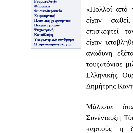
Ρευματολογία
Φάρμακα
«Πολλοί από τ
Φυσικοθεραπεία
Χειρουργική
είχαν σωθεί
Πλαστική χειρουργική
Πελματογραφία
επισκεφτεί τ
Ψυχιατρική
Κατάθλιψη
Υπερκινητικό σύνδρομο
είχαν υποβληθ
Ωτορινολαρυγγολογία
ανώδυνη εξέτ
τους»τόνισε μ
Ελληνικής Ουρ
Δημήτρης Καντ
Μάλιστα όπ
Συνέντευξη Τύ
καρπούς η δ