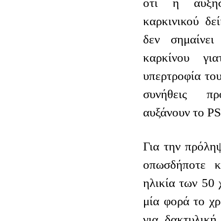
ότι η αύξησ
καρκινικού δε
δεν σημαίνει
καρκίνου γι
υπερτροφία του
συνήθεις πρ
αυξάνουν το P
Για την πρόλη
οπωσδήποτε κ
ηλικία των 50 
μία φορά το χ
για δακτυλική