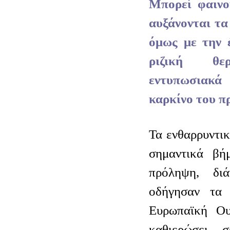
Μπορεί φαινο
αυξάνονται τα
όμως με την 
ριζική θερ
εντυπωσιακ
καρκίνο του π
Τα ενθαρρυντι
σημαντικά βή
πρόληψη, δι
οδήγησαν τα 
Ευρωπαϊκή Ου
καθιερώσει, 