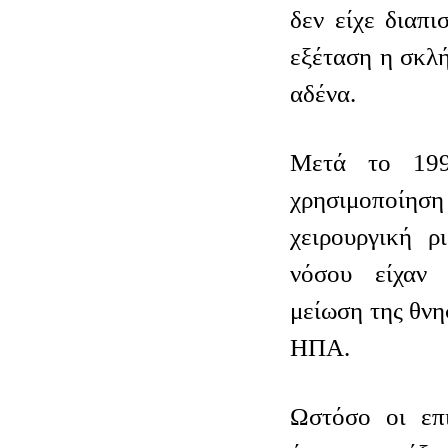
δεν είχε διαπι
εξέταση η σκλ
αδένα.
Μετά το 199
χρησιμοποί
χειρουργική ρ
νόσου είχαν
μείωση της θνη
ΗΠΑ.
Ωστόσο οι επι