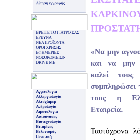
Αίτηση εγγραφής
ΚΑΡΚ
ΠΡΟΣΤΑΤ
ΒΡΕΙΤΕ ΤΟ ΓΙΑΤΡΟ ΣΑΣ
ΕΡΕΥΝΑ
ΝΕΑ ΠΡΟΪΟΝΤΑ
ΟΡΟΙ ΧΡΗΣΗΣ
«Να μην αγνοο
ΕΦΗΜΕΡΙΕΣ
ΝΟΣΟΚΟΜΕΙΩΝ
και να μην σ
DRIVE ME
καλεί τους
συμπληρώσει τ
Αγγειολογία
τους η Ελλ
Αλλεργιολογία
Αλτσχάιμερ
Ανδρολογία
Εταιρεία.
Αιματολογία
Αυτοάνοσες
Βιοτεχνολογία
Βιταμίνες
Ταυτόχρονα λό
Βελονισμός
Γενετική