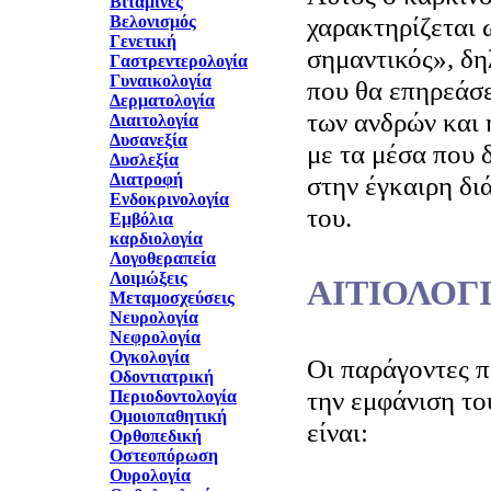
Βιταμίνες
χαρακτηρίζεται 
Βελονισμός
Γενετική
σημαντικός», δη
Γαστρεντερολογία
Γυναικολογία
που θα επηρεάσε
Δερματολογία
των ανδρών και 
Διαιτολογία
Δυσανεξία
με τα μέσα που 
Δυσλεξία
Διατροφή
στην έγκαιρη δι
Ενδοκρινολογία
του.
Εμβόλια
καρδιολογία
Λογοθεραπεία
Λοιμώξεις
ΑΙΤΙΟΛΟΓ
Μεταμοσχεύσεις
Νευρολογία
Νεφρολογία
Ογκολογία
Οι παράγοντες π
Οδοντιατρική
την εμφάνιση το
Περιοδοντολογία
Ομοιοπαθητική
είναι:
Ορθοπεδική
Οστεοπόρωση
Ουρολογία