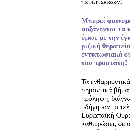
περιπτώσεων!
Μπορεί φαινομε
αυξάνονται τα 
όμως με την έγ
ριζική θεραπεί
εντυπωσιακά οι
του προστάτη!
Τα ενθαρρυντικ
σημαντικά βήματ
πρόληψη, διάγν
οδήγησαν τα τελ
Ευρωπαϊκή Ουρο
καθιερώσει, σε σ