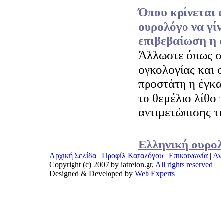
Όπου κρίνεται 
ουρολόγο να γίν
επιβεβαίωση η 
Άλλωστε όπως σ
ογκολογίας και 
προστάτη η έγκα
το θεμέλιο λίθο 
αντιμετώπισης τ
Ελληνική ουρολ
Αρχική Σελίδα
|
Προφίλ Καταλόγου
|
Επικοινωνία
|
Αν
Copyright (c) 2007 by iatreion.gr,
All rights reserved
Designed & Developed by
Web Experts