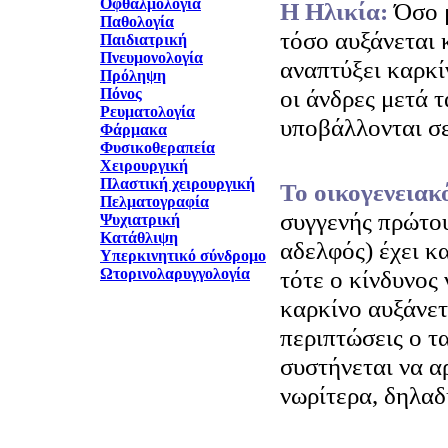
Οφθαλμολογία
H Ηλικία:
Όσο 
Παθολογία
τόσο αυξάνεται 
Παιδιατρική
Πνευμονολογία
αναπτύξει καρκί
Πρόληψη
οι άνδρες μετά τ
Πόνος
Ρευματολογία
υποβάλλονται σε
Φάρμακα
Φυσικοθεραπεία
Χειρουργική
Πλαστική χειρουργική
Το οικογενειακ
Πελματογραφία
συγγενής πρώτου
Ψυχιατρική
Κατάθλιψη
αδελφός) έχει κ
Υπερκινητικό σύνδρομο
Ωτορινολαρυγγολογία
τότε ο κίνδυνος 
καρκίνο αυξάνετα
περιπτώσεις ο τ
συστήνεται να αρ
νωρίτερα, δηλαδ