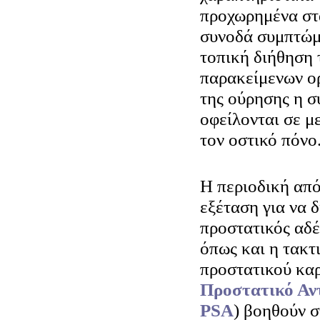
προχωρημένα στά
συνοδά συμπτώμ
τοπική διήθηση 
παρακείμενων ο
της ούρησης η 
οφείλονται σε μ
τον οστικό πόνο
Η περιοδική από
εξέταση για να δ
προστατικός αδέ
όπως και η τακτ
προστατικού καρ
Προστατικό Αντ
PSA
) βοηθούν σ