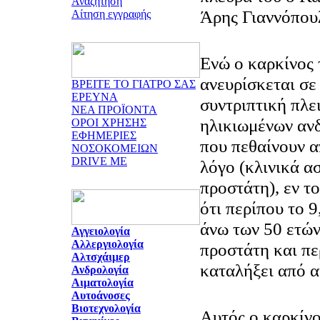
Αναζήτηση
Άρης Γιαννόπου
Αίτηση εγγραφής
Ενώ ο καρκίνος
ανευρίσκεται σε
ΒΡΕΙΤΕ ΤΟ ΓΙΑΤΡΟ ΣΑΣ
ΕΡΕΥΝΑ
συντριπτική πλε
ΝΕΑ ΠΡΟΪΟΝΤΑ
ηλικιωμένων αν
ΟΡΟΙ ΧΡΗΣΗΣ
ΕΦΗΜΕΡΙΕΣ
που πεθαίνουν 
ΝΟΣΟΚΟΜΕΙΩΝ
DRIVE ME
λόγο (κλινικά α
προστάτη), εν το
ότι περίπου το 
άνω των 50 ετών
Αγγειολογία
Αλλεργιολογία
προστάτη και πε
Αλτσχάιμερ
καταλήξει από α
Ανδρολογία
Αιματολογία
Αυτοάνοσες
Βιοτεχνολογία
Αυτός ο καρκίνο