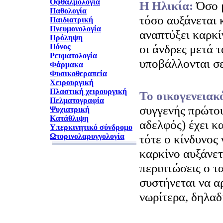
Οφθαλμολογία
H Ηλικία:
Όσο 
Παθολογία
τόσο αυξάνεται 
Παιδιατρική
Πνευμονολογία
αναπτύξει καρκί
Πρόληψη
οι άνδρες μετά τ
Πόνος
Ρευματολογία
υποβάλλονται σε
Φάρμακα
Φυσικοθεραπεία
Χειρουργική
Πλαστική χειρουργική
Το οικογενειακ
Πελματογραφία
συγγενής πρώτου
Ψυχιατρική
Κατάθλιψη
αδελφός) έχει κ
Υπερκινητικό σύνδρομο
Ωτορινολαρυγγολογία
τότε ο κίνδυνος 
καρκίνο αυξάνετα
περιπτώσεις ο τ
συστήνεται να αρ
νωρίτερα, δηλαδ