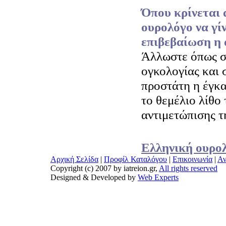
Όπου κρίνεται 
ουρολόγο να γίν
επιβεβαίωση η 
Άλλωστε όπως σ
ογκολογίας και 
προστάτη η έγκα
το θεμέλιο λίθο 
αντιμετώπισης τ
Ελληνική ουρολ
Αρχική Σελίδα
|
Προφίλ Καταλόγου
|
Επικοινωνία
|
Αν
Copyright (c) 2007 by iatreion.gr,
All rights reserved
Designed & Developed by
Web Experts