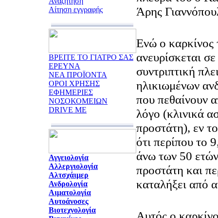
Αναζήτηση
Άρης Γιαννόπου
Αίτηση εγγραφής
Ενώ ο καρκίνος
ανευρίσκεται σε
ΒΡΕΙΤΕ ΤΟ ΓΙΑΤΡΟ ΣΑΣ
ΕΡΕΥΝΑ
συντριπτική πλε
ΝΕΑ ΠΡΟΪΟΝΤΑ
ηλικιωμένων αν
ΟΡΟΙ ΧΡΗΣΗΣ
ΕΦΗΜΕΡΙΕΣ
που πεθαίνουν 
ΝΟΣΟΚΟΜΕΙΩΝ
DRIVE ME
λόγο (κλινικά α
προστάτη), εν το
ότι περίπου το 
άνω των 50 ετών
Αγγειολογία
Αλλεργιολογία
προστάτη και πε
Αλτσχάιμερ
καταλήξει από α
Ανδρολογία
Αιματολογία
Αυτοάνοσες
Βιοτεχνολογία
Αυτός ο καρκίνο