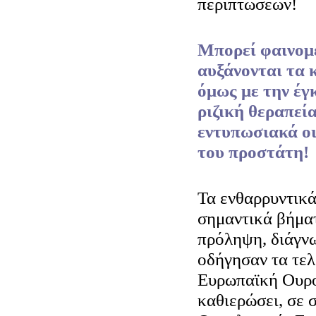
περιπτώσεων!
Μπορεί φαινομε
αυξάνονται τα 
όμως με την έγ
ριζική θεραπεί
εντυπωσιακά οι
του προστάτη!
Τα ενθαρρυντικ
σημαντικά βήματ
πρόληψη, διάγν
οδήγησαν τα τελ
Ευρωπαϊκή Ουρο
καθιερώσει, σε σ