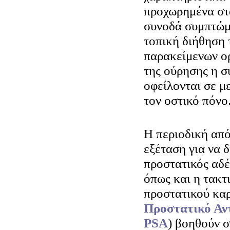
προχωρημένα στά
συνοδά συμπτώμ
τοπική διήθηση 
παρακείμενων ο
της ούρησης η 
οφείλονται σε μ
τον οστικό πόνο
Η περιοδική από
εξέταση για να δ
προστατικός αδέ
όπως και η τακτ
προστατικού καρ
Προστατικό Αντ
PSA
) βοηθούν σ