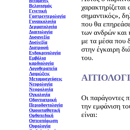
Βιταμίνες
χαρακτηρίζεται 
Βελονισμός
Γενετική
σημαντικός», δη
Γαστρεντερολογία
Γυναικολογία
που θα επηρεάσε
Δερματολογία
των ανδρών και 
Διαιτολογία
Δυσανεξία
με τα μέσα που 
Δυσλεξία
Διατροφή
στην έγκαιρη δι
Ενδοκρινολογία
του.
Εμβόλια
καρδιολογία
Λογοθεραπεία
Λοιμώξεις
ΑΙΤΙΟΛΟΓ
Μεταμοσχεύσεις
Νευρολογία
Νεφρολογία
Ογκολογία
Οι παράγοντες π
Οδοντιατρική
την εμφάνιση το
Περιοδοντολογία
Ομοιοπαθητική
είναι:
Ορθοπεδική
Οστεοπόρωση
Ουρολογία