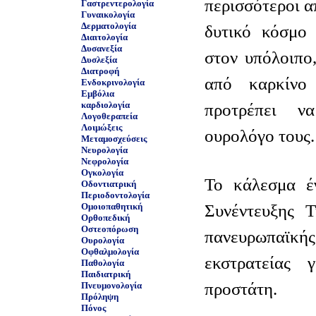
περισσότεροι α
Γαστρεντερολογία
Γυναικολογία
Δερματολογία
δυτικό κόσμο 
Διαιτολογία
Δυσανεξία
στον υπόλοιπο
Δυσλεξία
Διατροφή
από καρκίνο
Ενδοκρινολογία
Εμβόλια
καρδιολογία
προτρέπει ν
Λογοθεραπεία
Λοιμώξεις
ουρολόγο τους.
Μεταμοσχεύσεις
Νευρολογία
Νεφρολογία
Ογκολογία
Το κάλεσμα έγ
Οδοντιατρική
Περιοδοντολογία
Συνέντευξης Τ
Ομοιοπαθητική
Ορθοπεδική
Οστεοπόρωση
πανευρωπαϊ
Ουρολογία
Οφθαλμολογία
εκστρατείας 
Παθολογία
Παιδιατρική
προστάτη.
Πνευμονολογία
Πρόληψη
Πόνος