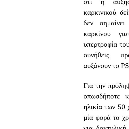
ότι η αύξησ
καρκινικού δε
δεν σημαίνει
καρκίνου γι
υπερτροφία του
συνήθεις πρ
αυξάνουν το P
Για την πρόλη
οπωσδήποτε κ
ηλικία των 50 
μία φορά το χ
για δακτυλική