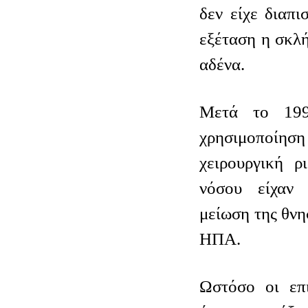
δεν είχε διαπι
εξέταση η σκλ
αδένα.
Μετά το 199
χρησιμοποί
χειρουργική ρ
νόσου είχαν
μείωση της θνη
ΗΠΑ.
Ωστόσο οι επι