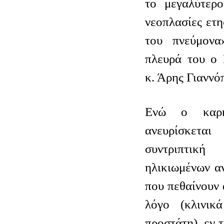
το μεγαλύτερο
νεοπλασίες ετη
του πνεύμονα
πλευρά του ο 
κ. Άρης Γιαννό
Ενώ ο καρκ
ανευρίσκετα
συντριπτικ
ηλικιωμένων α
που πεθαίνουν
λόγο (κλινικ
προστάτη), εν τ