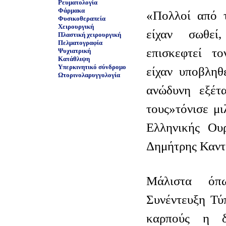
Ρευματολογία
Φάρμακα
«Πολλοί από τ
Φυσικοθεραπεία
Χειρουργική
είχαν σωθεί
Πλαστική χειρουργική
Πελματογραφία
επισκεφτεί τ
Ψυχιατρική
Κατάθλιψη
Υπερκινητικό σύνδρομο
είχαν υποβληθ
Ωτορινολαρυγγολογία
ανώδυνη εξέτ
τους»τόνισε μ
Ελληνικής Ουρ
Δημήτρης Καντ
Μάλιστα όπ
Συνέντευξη Τύ
καρπούς η δ