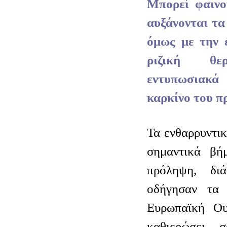
Μπορεί φαινο
αυξάνονται τα
όμως με την 
ριζική θερ
εντυπωσιακ
καρκίνο του π
Τα ενθαρρυντι
σημαντικά βή
πρόληψη, δι
οδήγησαν τα 
Ευρωπαϊκή Ου
καθιερώσει, 