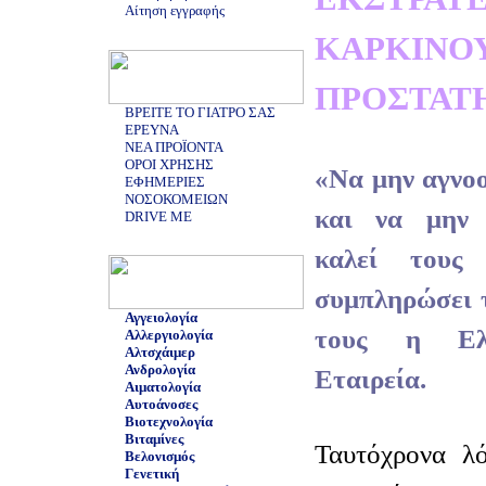
Αίτηση εγγραφής
ΚΑΡΚ
ΠΡΟΣΤΑΤ
ΒΡΕΙΤΕ ΤΟ ΓΙΑΤΡΟ ΣΑΣ
ΕΡΕΥΝΑ
ΝΕΑ ΠΡΟΪΟΝΤΑ
ΟΡΟΙ ΧΡΗΣΗΣ
«Να μην αγνοο
ΕΦΗΜΕΡΙΕΣ
ΝΟΣΟΚΟΜΕΙΩΝ
και να μην σ
DRIVE ME
καλεί τους
συμπληρώσει τ
Αγγειολογία
τους η Ελλ
Αλλεργιολογία
Αλτσχάιμερ
Ανδρολογία
Εταιρεία.
Αιματολογία
Αυτοάνοσες
Βιοτεχνολογία
Βιταμίνες
Ταυτόχρονα λό
Βελονισμός
Γενετική