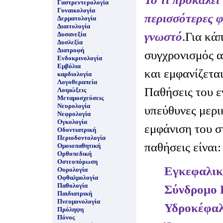
Γαστρεντερολογία
Γυναικολογία
περισσότερες φ
Δερματολογία
Διαιτολογία
γνωστό
.Για κά
Δυσανεξία
Δυσλεξία
Διατροφή
συγχρονισμός α
Ενδοκρινολογία
Εμβόλια
και εμφανίζετα
καρδιολογία
Λογοθεραπεία
Παθήσεις του ε
Λοιμώξεις
Μεταμοσχεύσεις
Νευρολογία
υπεύθυνες μερι
Νεφρολογία
Ογκολογία
εμφάνιση του 
Οδοντιατρική
Περιοδοντολογία
παθήσεις είναι:
Ομοιοπαθητική
Ορθοπεδική
Οστεοπόρωση
Εγκεφαλικ
Ουρολογία
Οφθαλμολογία
Παθολογία
Σύνδρομο
Παιδιατρική
Πνευμονολογία
Υδροκέφα
Πρόληψη
Πόνος