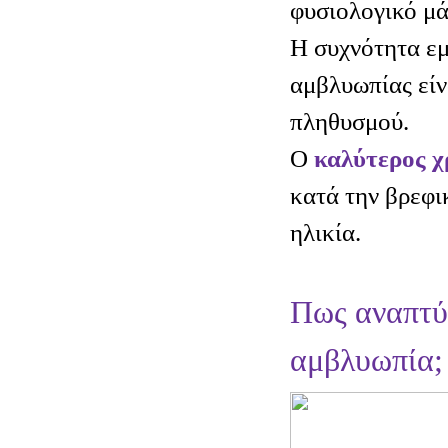
φυσιολογικό μά
Η συχνότητα εμ
αμβλυωπίας είν
πληθυσμού.
Ο
καλύτερος χ
κατά την βρεφι
ηλικία.
Πως αναπτύ
αμβλυωπία;