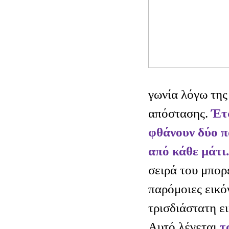
γωνία λόγω της
απόστασης.
Έτσ
φθάνουν δύο π
από κάθε μάτι.
σειρά
του μπορε
παρόμοιες εικό
τρισδιάστατη ε
Αυτό λέγεται
τ