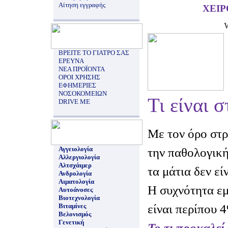
Αίτηση εγγραφής
ΧΕΙ
ΒΡΕΙΤΕ ΤΟ ΓΙΑΤΡΟ ΣΑΣ
ΕΡΕΥΝΑ
ΝΕΑ ΠΡΟΪΟΝΤΑ
ΟΡΟΙ ΧΡΗΣΗΣ
ΕΦΗΜΕΡΙΕΣ
ΝΟΣΟΚΟΜΕΙΩΝ
Τι είναι 
DRIVE ME
Με τον όρο στ
Αγγειολογία
την παθολογική
Αλλεργιολογία
Αλτσχάιμερ
τα μάτια δεν εί
Ανδρολογία
Αιματολογία
Η συχνότητα εμ
Αυτοάνοσες
Βιοτεχνολογία
είναι περίπου 
Βιταμίνες
Βελονισμός
Γενετική
Το τι προκαλεί