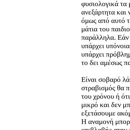
φυσιολογικά τα 
ανεξάρτητα και 
όμως από αυτό τ
μάτια του παιδιο
παράλληλα. Εάν 
υπάρχει υπόνοια
υπάρχει πρόβλημ
το δει αμέσως π
Είναι σοβαρό λά
στραβισμός θα π
του χρόνου ή ότι
μικρό και δεν μ
εξετάσουμε ακό
Η αναμονή μπορε
επιβλαβής στην 