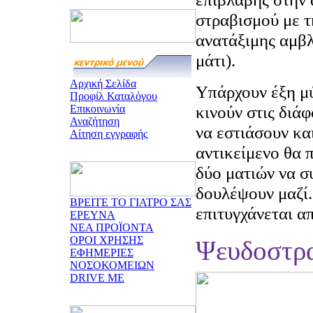
στραβισμού με τ
ανατάξιμης αμβλ
μάτι).
Αρχική Σελίδα
Υπάρχουν έξη μύ
Προφίλ Καταλόγου
κινούν στις διάφ
Επικοινωνία
Αναζήτηση
να εστιάσουν κα
Αίτηση εγγραφής
αντικείμενο θα π
δύο ματιών να σ
δουλέψουν μαζί.
ΒΡΕΙΤΕ ΤΟ ΓΙΑΤΡΟ ΣΑΣ
επιτυγχάνεται α
ΕΡΕΥΝΑ
ΝΕΑ ΠΡΟΪΟΝΤΑ
ΟΡΟΙ ΧΡΗΣΗΣ
Ψευδοστρ
ΕΦΗΜΕΡΙΕΣ
ΝΟΣΟΚΟΜΕΙΩΝ
DRIVE ME