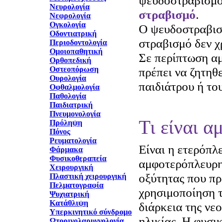
ψευδοστραβισμό
Νευρολογία
στραβισμό
.
Νεφρολογία
Ογκολογία
Ο ψευδοστραβισμ
Οδοντιατρική
στραβισμό δεν χ
Περιοδοντολογία
Ομοιοπαθητική
Σε περίπτωση α
Ορθοπεδική
Οστεοπόρωση
πρέπει να ζητηθ
Ουρολογία
παιδιάτρου ή το
Οφθαλμολογία
Παθολογία
Παιδιατρική
Πνευμονολογία
Τι είναι α
Πρόληψη
Πόνος
Ρευματολογία
Είναι η ετερόπλ
Φάρμακα
Φυσικοθεραπεία
αμφοτερόπλευρη
Χειρουργική
οξύτητας που πρ
Πλαστική χειρουργική
Πελματογραφία
χρησιμοποίηση τ
Ψυχιατρική
Κατάθλιψη
διάρκεια της νε
Υπερκινητικό σύνδρομο
ηλικίας. Η φυσι
Ωτορινολαρυγγολογία