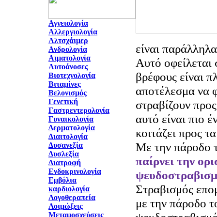
Αγγειολογία
Αλλεργιολογία
Αλτσχάιμερ
είν
αι παράλληλα
Ανδρολογία
Αιματολογία
Αυτό οφείλεται 
Αυτοάνοσες
βρέφους είναι π
Βιοτεχνολογία
Βιταμίνες
αποτέλεσμα να φ
Βελονισμός
Γενετική
στραβίζουν προς
Γαστρεντερολογία
αυτό είναι πιο έ
Γυναικολογία
Δερματολογία
κοιτάζει προς τα
Διαιτολογία
Με την πάροδο 
Δυσανεξία
Δυσλεξία
παίρνει την ορι
Διατροφή
Ενδοκρινολογία
ψευδοστραβισμό
Εμβόλια
Στραβισμός επομ
καρδιολογία
Λογοθεραπεία
με την πάροδο τ
Λοιμώξεις
Μεταμοσχεύσεις