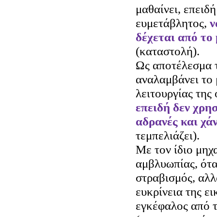
μαθαίνει, επειδή
ευμετάβλητος,
ν
δέχεται από το 
(καταστολή).
Ως αποτέλεσμα 
αναλαμβάνει το 
λειτουργίας της
επειδή δεν χρησ
αδρανές και χά
τεμπελιάζει).
Με τον ίδιο μηχ
αμβλυωπίας, ότα
στραβισμός, αλλ
ευκρίνεια της ει
εγκέφαλος από τ