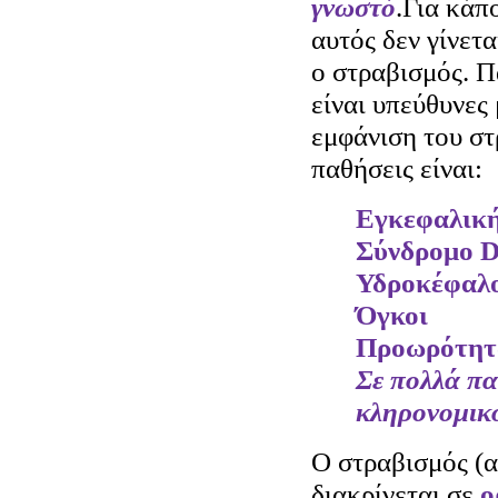
γνωστό
.Για κάπ
αυτός δεν γίνετ
ο στραβισμός.
Π
είναι υπεύθυνες 
εμφάνιση του σ
παθήσεις είναι:
Εγκεφαλικ
Σύνδρομο 
Υδροκέφαλ
Όγκοι
Προωρότητ
Σε πολλά πα
κληρονομικ
Ο στραβισμός (
διακρίνεται σε
ο