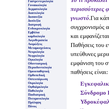
Γαστρεντερολογία
Γυναικολογία
περισσότερες φ
Δερματολογία
Διαιτολογία
γνωστό
.Για κά
Δυσανεξία
Δυσλεξία
Διατροφή
συγχρονισμός α
Ενδοκρινολογία
Εμβόλια
και εμφανίζετα
καρδιολογία
Λογοθεραπεία
Παθήσεις του ε
Λοιμώξεις
Μεταμοσχεύσεις
Νευρολογία
υπεύθυνες μερι
Νεφρολογία
Ογκολογία
εμφάνιση του 
Οδοντιατρική
Περιοδοντολογία
παθήσεις είναι:
Ομοιοπαθητική
Ορθοπεδική
Οστεοπόρωση
Εγκεφαλικ
Ουρολογία
Οφθαλμολογία
Παθολογία
Σύνδρομο
Παιδιατρική
Πνευμονολογία
Υδροκέφα
Πρόληψη
Πόνος