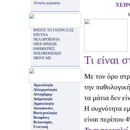
Αίτηση εγγραφής
ΧΕΙ
ΒΡΕΙΤΕ ΤΟ ΓΙΑΤΡΟ ΣΑΣ
ΕΡΕΥΝΑ
ΝΕΑ ΠΡΟΪΟΝΤΑ
ΟΡΟΙ ΧΡΗΣΗΣ
ΕΦΗΜΕΡΙΕΣ
ΝΟΣΟΚΟΜΕΙΩΝ
Τι είναι 
DRIVE ME
Με τον όρο στ
Αγγειολογία
την παθολογική
Αλλεργιολογία
Αλτσχάιμερ
τα μάτια δεν εί
Ανδρολογία
Αιματολογία
Η συχνότητα εμ
Αυτοάνοσες
Βιοτεχνολογία
είναι περίπου 
Βιταμίνες
Βελονισμός
Γενετική
Το τι προκαλεί