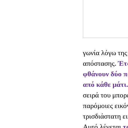
γωνία λόγω της
απόστασης.
Έτσ
φθάνουν δύο π
από κάθε μάτι.
σειρά
του μπορε
παρόμοιες εικό
τρισδιάστατη ε
Αυτό λέγεται
τ