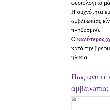
φυσιολογικό μά
Η συχνότητα εμ
αμβλυωπίας είν
πληθυσμού.
Ο
καλύτερος χ
κατά την βρεφι
ηλικία.
Πως αναπτύ
αμβλυωπία;