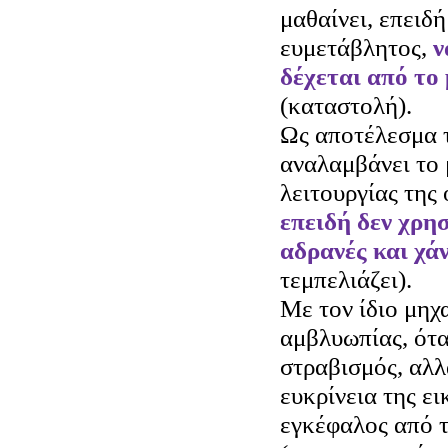
μαθαίνει, επειδή
ευμετάβλητος,
ν
δέχεται από το 
(καταστολή).
Ως αποτέλεσμα 
αναλαμβάνει το 
λειτουργίας της
επειδή δεν χρησ
αδρανές και χά
τεμπελιάζει).
Με τον ίδιο μηχ
αμβλυωπίας, ότα
στραβισμός, αλλ
ευκρίνεια της ει
εγκέφαλος από τ