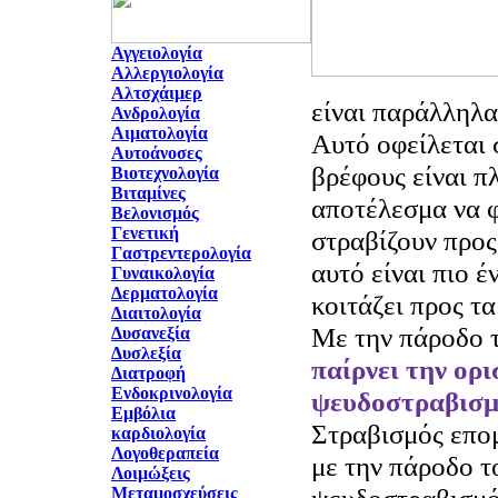
Αγγειολογία
Αλλεργιολογία
Αλτσχάιμερ
είν
αι παράλληλα
Ανδρολογία
Αιματολογία
Αυτό οφείλεται 
Αυτοάνοσες
βρέφους είναι π
Βιοτεχνολογία
Βιταμίνες
αποτέλεσμα να φ
Βελονισμός
Γενετική
στραβίζουν προς
Γαστρεντερολογία
αυτό είναι πιο έ
Γυναικολογία
Δερματολογία
κοιτάζει προς τα
Διαιτολογία
Με την πάροδο 
Δυσανεξία
Δυσλεξία
παίρνει την ορι
Διατροφή
Ενδοκρινολογία
ψευδοστραβισμό
Εμβόλια
Στραβισμός επομ
καρδιολογία
Λογοθεραπεία
με την πάροδο τ
Λοιμώξεις
Μεταμοσχεύσεις