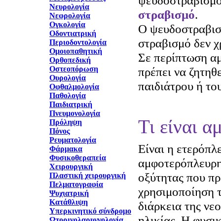
ψευδοστραβισμό
Νευρολογία
στραβισμό
.
Νεφρολογία
Ογκολογία
Ο ψευδοστραβισμ
Οδοντιατρική
στραβισμό δεν χ
Περιοδοντολογία
Ομοιοπαθητική
Σε περίπτωση α
Ορθοπεδική
Οστεοπόρωση
πρέπει να ζητηθ
Ουρολογία
παιδιάτρου ή το
Οφθαλμολογία
Παθολογία
Παιδιατρική
Πνευμονολογία
Τι είναι α
Πρόληψη
Πόνος
Ρευματολογία
Είναι η ετερόπλ
Φάρμακα
Φυσικοθεραπεία
αμφοτερόπλευρη
Χειρουργική
οξύτητας που πρ
Πλαστική χειρουργική
Πελματογραφία
χρησιμοποίηση τ
Ψυχιατρική
Κατάθλιψη
διάρκεια της νε
Υπερκινητικό σύνδρομο
ηλικίας. Η φυσι
Ωτορινολαρυγγολογία