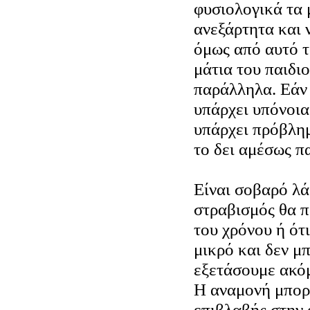
φυσιολογικά τα 
ανεξάρτητα και 
όμως από αυτό τ
μάτια του παιδιο
παράλληλα. Εάν 
υπάρχει υπόνοια
υπάρχει πρόβλημ
το δει αμέσως π
Είναι σοβαρό λά
στραβισμός θα π
του χρόνου ή ότι
μικρό και δεν μ
εξετάσουμε ακό
Η αναμονή μπορε
επιβλαβής στην 