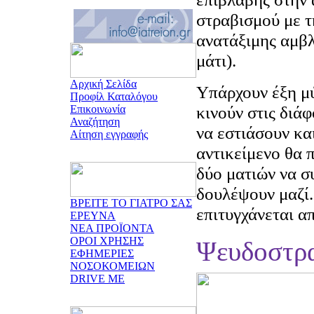
στραβισμού με τ
ανατάξιμης αμβλ
μάτι).
Αρχική Σελίδα
Υπάρχουν έξη μύ
Προφίλ Καταλόγου
κινούν στις διάφ
Επικοινωνία
Αναζήτηση
να εστιάσουν κα
Αίτηση εγγραφής
αντικείμενο θα π
δύο ματιών να σ
δουλέψουν μαζί.
ΒΡΕΙΤΕ ΤΟ ΓΙΑΤΡΟ ΣΑΣ
επιτυγχάνεται α
ΕΡΕΥΝΑ
ΝΕΑ ΠΡΟΪΟΝΤΑ
ΟΡΟΙ ΧΡΗΣΗΣ
Ψευδοστρ
ΕΦΗΜΕΡΙΕΣ
ΝΟΣΟΚΟΜΕΙΩΝ
DRIVE ME