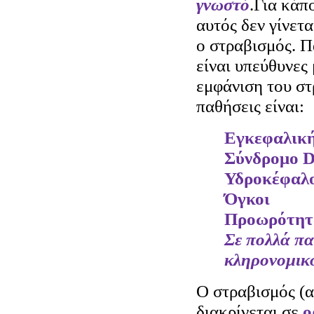
γνωστό
.Για κάπ
αυτός δεν γίνετ
ο στραβισμός.
Π
είναι υπεύθυνες 
εμφάνιση του σ
παθήσεις είναι:
Εγκεφαλικ
Σύνδρομο 
Υδροκέφαλ
Όγκοι
Προωρότητ
Σε πολλά πα
κληρονομικ
Ο στραβισμός (
διακρίνεται σε
ο