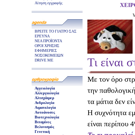
Αίτηση εγγραφής
ΧΕΙ
ΒΡΕΙΤΕ ΤΟ ΓΙΑΤΡΟ ΣΑΣ
ΕΡΕΥΝΑ
ΝΕΑ ΠΡΟΪΟΝΤΑ
ΟΡΟΙ ΧΡΗΣΗΣ
ΕΦΗΜΕΡΙΕΣ
ΝΟΣΟΚΟΜΕΙΩΝ
Τι είναι 
DRIVE ME
Με τον όρο στ
Αγγειολογία
την παθολογική
Αλλεργιολογία
Αλτσχάιμερ
τα μάτια δεν εί
Ανδρολογία
Αιματολογία
Η συχνότητα εμ
Αυτοάνοσες
Βιοτεχνολογία
είναι περίπου 
Βιταμίνες
Βελονισμός
Γενετική
Το τι προκαλεί