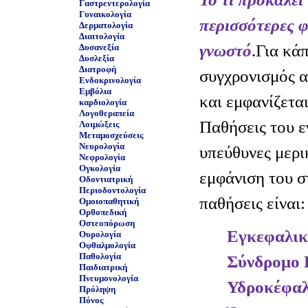
Γαστρεντερολογία
Γυναικολογία
περισσότερες φ
Δερματολογία
Διαιτολογία
γνωστό
.Για κά
Δυσανεξία
Δυσλεξία
Διατροφή
συγχρονισμός α
Ενδοκρινολογία
Εμβόλια
και εμφανίζετα
καρδιολογία
Λογοθεραπεία
Παθήσεις του ε
Λοιμώξεις
Μεταμοσχεύσεις
Νευρολογία
υπεύθυνες μερι
Νεφρολογία
Ογκολογία
εμφάνιση του 
Οδοντιατρική
Περιοδοντολογία
παθήσεις είναι:
Ομοιοπαθητική
Ορθοπεδική
Οστεοπόρωση
Εγκεφαλικ
Ουρολογία
Οφθαλμολογία
Παθολογία
Σύνδρομο
Παιδιατρική
Πνευμονολογία
Υδροκέφα
Πρόληψη
Πόνος