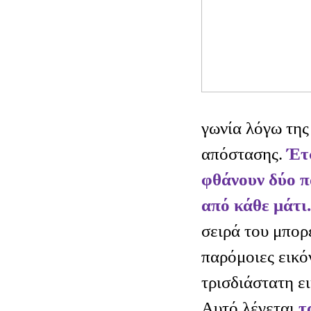
γωνία λόγω της
απόστασης.
Έτσ
φθάνουν δύο π
από κάθε μάτι.
σειρά
του μπορε
παρόμοιες εικό
τρισδιάστατη ε
Αυτό λέγεται
τ