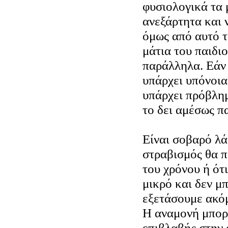
φυσιολογικά τα 
ανεξάρτητα και 
όμως από αυτό τ
μάτια του παιδιο
παράλληλα. Εάν 
υπάρχει υπόνοια
υπάρχει πρόβλημ
το δει αμέσως π
Είναι σοβαρό λά
στραβισμός θα π
του χρόνου ή ότι
μικρό και δεν μ
εξετάσουμε ακό
Η αναμονή μπορε
επιβλαβής στην 