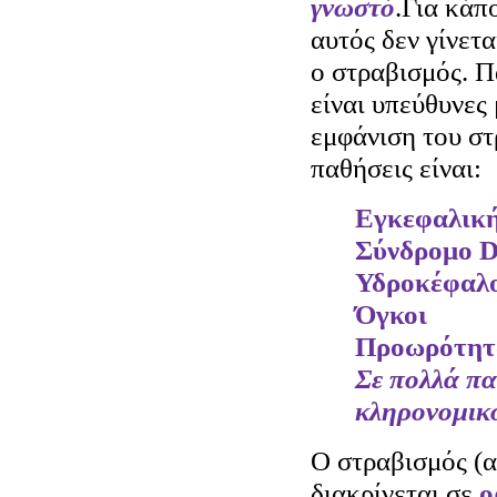
γνωστό
.Για κάπ
αυτός δεν γίνετ
ο στραβισμός.
Π
είναι υπεύθυνες 
εμφάνιση του σ
παθήσεις είναι:
Εγκεφαλικ
Σύνδρομο 
Υδροκέφαλ
Όγκοι
Προωρότητ
Σε πολλά πα
κληρονομικ
Ο στραβισμός (
διακρίνεται σε
ο