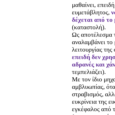
μαθαίνει, επειδή
ευμετάβλητος,
ν
δέχεται από το 
(καταστολή).
Ως αποτέλεσμα 
αναλαμβάνει το 
λειτουργίας της
επειδή δεν χρησ
αδρανές και χά
τεμπελιάζει).
Με τον ίδιο μηχ
αμβλυωπίας, ότα
στραβισμός, αλλ
ευκρίνεια της ει
εγκέφαλος από τ