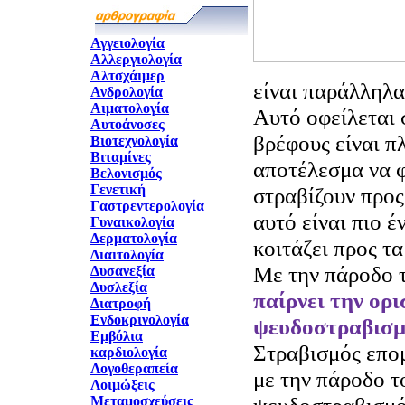
Αγγειολογία
Αλλεργιολογία
Αλτσχάιμερ
είν
αι παράλληλα
Ανδρολογία
Αιματολογία
Αυτό οφείλεται 
Αυτοάνοσες
βρέφους είναι π
Βιοτεχνολογία
Βιταμίνες
αποτέλεσμα να φ
Βελονισμός
Γενετική
στραβίζουν προς
Γαστρεντερολογία
αυτό είναι πιο έ
Γυναικολογία
Δερματολογία
κοιτάζει προς τα
Διαιτολογία
Με την πάροδο 
Δυσανεξία
Δυσλεξία
παίρνει την ορι
Διατροφή
Ενδοκρινολογία
ψευδοστραβισμό
Εμβόλια
Στραβισμός επομ
καρδιολογία
Λογοθεραπεία
με την πάροδο τ
Λοιμώξεις
Μεταμοσχεύσεις