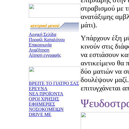
στραβισμού με τ
ανατάξιμης αμβλ
μάτι).
Αρχική Σελίδα
Υπάρχουν έξη μύ
Προφίλ Καταλόγου
κινούν στις διάφ
Επικοινωνία
Αναζήτηση
να εστιάσουν κα
Αίτηση εγγραφής
αντικείμενο θα π
δύο ματιών να σ
δουλέψουν μαζί.
ΒΡΕΙΤΕ ΤΟ ΓΙΑΤΡΟ ΣΑΣ
επιτυγχάνεται α
ΕΡΕΥΝΑ
ΝΕΑ ΠΡΟΪΟΝΤΑ
ΟΡΟΙ ΧΡΗΣΗΣ
Ψευδοστρ
ΕΦΗΜΕΡΙΕΣ
ΝΟΣΟΚΟΜΕΙΩΝ
DRIVE ME