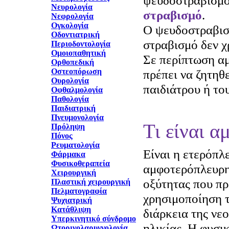
ψευδοστραβισμό
Νευρολογία
στραβισμό
.
Νεφρολογία
Ογκολογία
Ο ψευδοστραβισμ
Οδοντιατρική
στραβισμό δεν χ
Περιοδοντολογία
Ομοιοπαθητική
Σε περίπτωση α
Ορθοπεδική
Οστεοπόρωση
πρέπει να ζητηθ
Ουρολογία
παιδιάτρου ή το
Οφθαλμολογία
Παθολογία
Παιδιατρική
Πνευμονολογία
Τι είναι α
Πρόληψη
Πόνος
Ρευματολογία
Είναι η ετερόπλ
Φάρμακα
Φυσικοθεραπεία
αμφοτερόπλευρη
Χειρουργική
οξύτητας που πρ
Πλαστική χειρουργική
Πελματογραφία
χρησιμοποίηση τ
Ψυχιατρική
Κατάθλιψη
διάρκεια της νε
Υπερκινητικό σύνδρομο
ηλικίας. Η φυσι
Ωτορινολαρυγγολογία