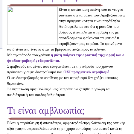
Είναι η κατάστ
ασ
η
ε
κείνη που το νεογνό
φαίνεται ότι τα μάτια του στραβίζουν, ενώ
στην πραγματικότητα είν
αι παράλληλα.
Αυτό οφείλεται στο ότι η μυτούλα του
βρέφους είναι πλατιά στη βάση της με
αποτέλεσμα να φαίνονται τα μάτια ότι
στραβίζουν προς τα μέσα. Το φαινόμενο
αυτό είναι πιο έντονο όταν το βρέφος κοιτάζει προς τα πλάγια.
Με την πάροδο του χρόνου
η μύτη παίρνει την οριστική της μορφή και ο
ψευδοστραβισμός εξαφανίζεται.
Στραβισμός επομένως που εξαφανίζεται με την πάροδο του χρόνου
πρόκειται για ψευδοστραβισμό και
ΟΧΙ πραγματικό στραβισμό
.
Ο ψευδοστραβισμός σε αντίθεση με τον στραβισμό δεν χρήζει κάποιας
θεραπείας.
Σε περίπτωση αμφιβολίας όμως θα πρέπει να ζητηθεί η γνώμη του
παιδιάτρου ή του παιδοφθαλμιάτρου.
Τι είναι αμβλυωπία;
Είναι η ετερόπλευρη ή σπανιότερα, αμφοτερόπλευρη ελάττωση της οπτικής
οξύτητας που προκαλείται από τη μη χρησιμοποίηση του ματιού κατά τη