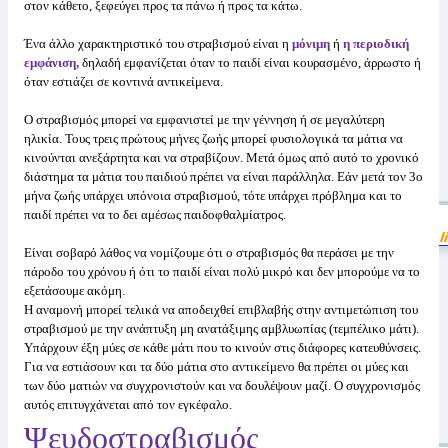
στον κάθετο, ξεφεύγει προς τα πάνω ή προς τα κάτω.
Ένα άλλο χαρακτηριστικό του στραβισμού είναι η
μόνιμη
ή
η περιοδική
εμφάνιση,
δηλαδή εμφανίζεται όταν το παιδί είναι κουρασμένο, άρρωστο ή
όταν εστιάζει σε κοντινά αντικείμενα.
Ο στραβισμός μπορεί να εμφανιστεί με την γέννηση ή σε μεγαλύτερη
ηλικία. Τους τρεις πρώτους μήνες ζωής μπορεί φυσιολογικά τα μάτια να
κινούνται ανεξάρτητα και να στραβίζουν. Μετά όμως από αυτό το χρονικό
διάστημα τα μάτια του παιδιού πρέπει να είναι παράλληλα. Εάν μετά τον 3ο
μήνα ζωής υπάρχει υπόνοια στραβισμού, τότε υπάρχει πρόβλημα και το
παιδί πρέπει να το δει αμέσως παιδοφθαλμίατρος.
Είναι σοβαρό λάθος να νομίζουμε ότι ο στραβισμός θα περάσει με την
πάροδο του χρόνου ή ότι το παιδί είναι πολύ μικρό και δεν μπορούμε να το
εξετάσουμε ακόμη.
Η αναμονή μπορεί τελικά να αποδειχθεί επιβλαβής στην αντιμετώπιση του
στραβισμού με την ανάπτυξη μη ανατάξιμης αμβλυωπίας (τεμπέλικο μάτι).
Υπάρχουν έξη μύες σε κάθε μάτι που το κινούν στις διάφορες κατευθύνσεις.
Για να εστιάσουν και τα δύο μάτια στο αντικείμενο θα πρέπει οι μύες και
των δύο ματιών να συγχρονιστούν και να δουλέψουν μαζί. Ο συγχρονισμός
αυτός επιτυγχάνεται από τον εγκέφαλο.
Ψευδοστραβισμός