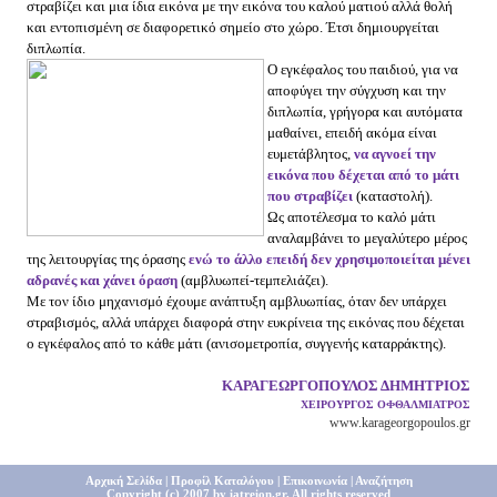
στραβίζει και μια ίδια εικόνα με την εικόνα του καλού ματιού αλλά θολή
και εντοπισμένη σε διαφορετικό σημείο στο χώρο. Έτσι δημιουργείται
διπλωπία.
Ο εγκέφαλος του παιδιού, για να
αποφύγει την σύγχυση και την
διπλωπία, γρήγορα και αυτόματα
μαθαίνει, επειδή ακόμα είναι
ευμετάβλητος,
να αγνοεί την
εικόνα που δέχεται από το μάτι
που στραβίζει
(καταστολή).
Ως αποτέλεσμα το καλό μάτι
αναλαμβάνει το μεγαλύτερο μέρος
της λειτουργίας της όρασης
ενώ το άλλο επειδή δεν χρησιμοποιείται μένει
αδρανές και χάνει όραση
(αμβλυωπεί-τεμπελιάζει).
Με τον ίδιο μηχανισμό έχουμε ανάπτυξη αμβλυωπίας, όταν δεν υπάρχει
στραβισμός, αλλά υπάρχει διαφορά στην ευκρίνεια της εικόνας που δέχεται
ο εγκέφαλος από το κάθε μάτι (ανισομετροπία, συγγενής καταρράκτης).
ΚΑΡΑΓΕΩΡΓΟΠΟΥΛΟΣ ΔΗΜΗΤΡΙΟΣ
ΧΕΙΡΟΥΡΓΟΣ ΟΦΘΑΛΜΙΑΤΡΟΣ
www.karageorgopoulos.gr
Αρχική Σελίδα
|
Προφίλ Καταλόγου
|
Επικοινωνία
|
Αναζήτηση
Copyright (c) 2007 by iatreion.gr,
All rights reserved