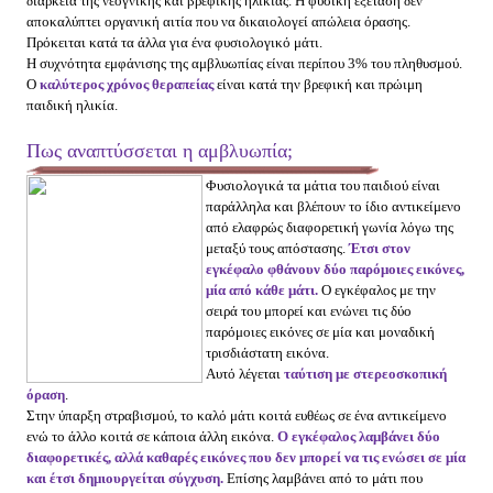
διάρκεια της νεογνικής και βρεφικής ηλικίας. Η φυσική εξέταση δεν
αποκαλύπτει οργανική αιτία που να δικαιολογεί απώλεια όρασης.
Πρόκειται κατά τα άλλα για ένα φυσιολογικό μάτι.
Η συχνότητα εμφάνισης της αμβλυωπίας είναι περίπου 3% του πληθυσμού.
Ο
καλύτερος χρόνος θεραπείας
είναι κατά την βρεφική και πρώιμη
παιδική ηλικία.
Πως αναπτύσσεται η αμβλυωπία;
Φυσιολογικά τα μάτια του παιδιού είναι
παράλληλα και βλέπουν το ίδιο αντικείμενο
από ελαφρώς διαφορετική γωνία λόγω της
μεταξύ τους απόστασης.
Έτσι στον
εγκέφαλο φθάνουν δύο παρόμοιες εικόνες,
μία από κάθε μάτι.
Ο εγκέφαλος με την
σειρά
του μπορεί και ενώνει τις δύο
παρόμοιες εικόνες σε μία και μοναδική
τρισδιάστατη εικόνα.
Αυτό λέγεται
ταύτιση με στερεοσκοπική
όραση
.
Στην ύπαρξη στραβισμού, το καλό μάτι κοιτά ευθέως σε ένα αντικείμενο
ενώ το άλλο κοιτά σε κάποια άλλη εικόνα.
Ο εγκέφαλος λαμβάνει δύο
διαφορετικές, αλλά καθαρές εικόνες που δεν μπορεί να τις ενώσει σε μία
και έτσι δημιουργείται σύγχυση.
Επίσης λαμβάνει από το μάτι που