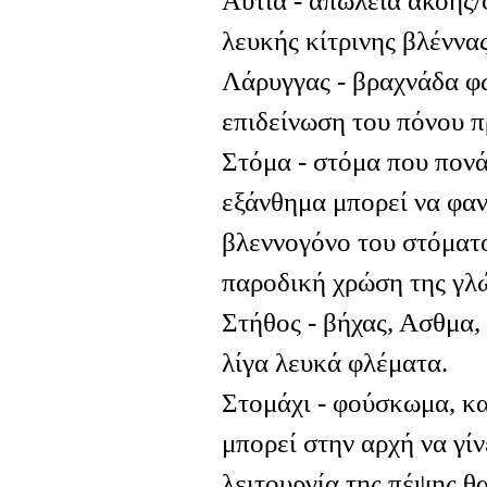
Αυτιά - απώλεια ακοής
λευκής κίτρινης βλέννας
Λάρυγγας - βραχνάδα φ
επιδείνωση του πόνου π
Στόμα - στόμα που πον
εξάνθημα μπορεί να φαν
βλεννογόνο του στόματο
παροδική χρώση της γλ
Στήθος - βήχας, Ασθμα
λίγα λευκά φλέματα.
Στομάχι - φούσκωμα, 
μπορεί στην αρχή να γίν
λειτουργία της πέψης θ