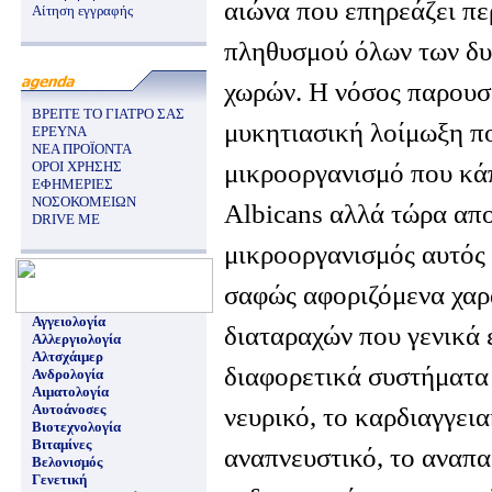
αιώνα που επηρεάζει πε
Αίτηση εγγραφής
πληθυσμού όλων των δυ
χωρών. Η νόσος παρουσι
ΒΡΕΙΤΕ ΤΟ ΓΙΑΤΡΟ ΣΑΣ
μυκητιασική λοίμωξη π
ΕΡΕΥΝΑ
ΝΕΑ ΠΡΟΪΟΝΤΑ
μικροοργανισμό που κά
ΟΡΟΙ ΧΡΗΣΗΣ
ΕΦΗΜΕΡΙΕΣ
ΝΟΣΟΚΟΜΕΙΩΝ
Albicans αλλά τώρα απο
DRIVE ME
μικροοργανισμός αυτός 
σαφώς αφοριζόμενα χαρα
Αγγειολογία
διαταραχών που γενικά 
Αλλεργιολογία
Αλτσχάιμερ
διαφορετικά συστήματα 
Ανδρολογία
Αιματολογία
Αυτοάνοσες
νευρικό, το καρδιαγγεια
Βιοτεχνολογία
Βιταμίνες
αναπνευστικό, το αναπα
Βελονισμός
Γενετική