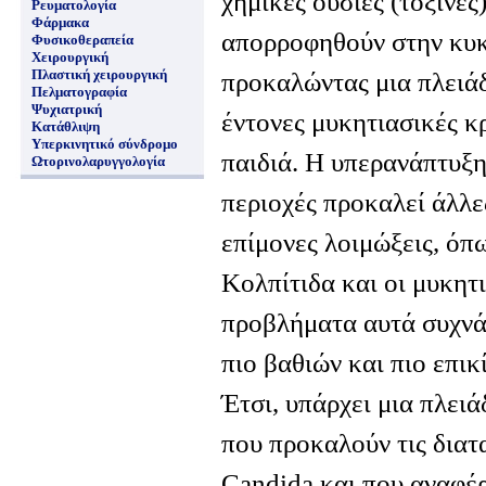
χημικές ουσίες (τοξίνες
Ρευματολογία
Φάρμακα
απορροφηθούν στην κυκ
Φυσικοθεραπεία
Χειρουργική
Πλαστική χειρουργική
προκαλώντας μια πλειάδ
Πελματογραφία
Ψυχιατρική
έντονες μυκητιασικές κρ
Κατάθλιψη
Υπερκινητικό σύνδρομο
παιδιά. Η υπερανάπτυξη
Ωτορινολαρυγγολογία
περιοχές προκαλεί άλλε
επίμονες λοιμώξεις, όπω
Κολπίτιδα και οι μυκητι
προβλήματα αυτά συχνά 
πιο βαθιών και πιο επι
Έτσι, υπάρχει μια πλει
που προκαλούν τις διατ
Candida και που αναφέρ