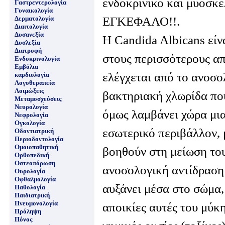
ενδοκρινικό και μυοσκ
Γαστρεντερολογία
Γυναικολογία
ΕΓΚΕΦΑΛΟ!!.
Δερματολογία
Διαιτολογία
Δυσανεξία
Η Candida Albicans είν
Δυσλεξία
Διατροφή
στους περισσότερους απ
Ενδοκρινολογία
Εμβόλια
ελέγχεται από το ανοσο
καρδιολογία
Λογοθεραπεία
Λοιμώξεις
βακτηριακή χλωρίδα που
Μεταμοσχεύσεις
Νευρολογία
όμως λαμβάνει χώρα μια
Νεφρολογία
Ογκολογία
εσωτερικό περιβάλλον, 
Οδοντιατρική
Περιοδοντολογία
Ομοιοπαθητική
βοηθούν στη μείωση του
Ορθοπεδική
Οστεοπόρωση
ανοσολογική αντίδραση 
Ουρολογία
Οφθαλμολογία
αυξάνει μέσα στο σώμα, 
Παθολογία
Παιδιατρική
Πνευμονολογία
αποικίες αυτές του μύκ
Πρόληψη
Πόνος