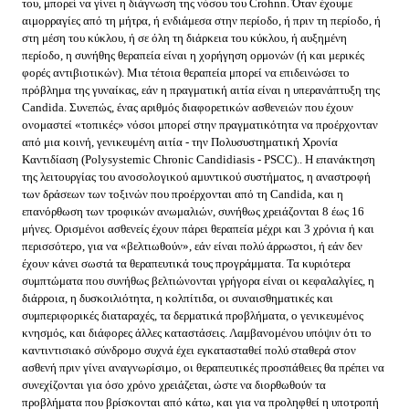
του, μπορεί να γίνει η διάγνωση της νόσου του Crohnn. Όταν έχουμε
αιμορραγίες από τη μήτρα, ή ενδιάμεσα στην περίοδο, ή πριν τη περίοδο, ή
στη μέση του κύκλου, ή σε όλη τη διάρκεια του κύκλου, ή αυξημένη
περίοδο, η συνήθης θεραπεία είναι η χορήγηση ορμονών (ή και μερικές
φορές αντιβιοτικών). Μια τέτοια θεραπεία μπορεί να επιδεινώσει το
πρόβλημα της γυναίκας, εάν η πραγματική αιτία είναι η υπερανάπτυξη της
Candida. Συνεπώς, ένας αριθμός διαφορετικών ασθενειών που έχουν
ονομαστεί «τοπικές» νόσοι μπορεί στην πραγματικότητα να προέρχονταν
από μια κοινή, γενικευμένη αιτία - την Πολυσυστηματική Χρονία
Καντιδίαση (Polysystemic Chronic Candidiasis - PSCC).. Η επανάκτηση
της λειτουργίας του ανοσολογικού αμυντικού συστήματος, η αναστροφή
των δράσεων των τοξινών που προέρχονται από τη Candida, και η
επανόρθωση των τροφικών ανωμαλιών, συνήθως χρειάζονται 8 έως 16
μήνες. Ορισμένοι ασθενείς έχουν πάρει θεραπεία μέχρι και 3 χρόνια ή και
περισσότερο, για να «βελτιωθούν», εάν είναι πολύ άρρωστοι, ή εάν δεν
έχουν κάνει σωστά τα θεραπευτικά τους προγράμματα. Τα κυριότερα
συμπτώματα που συνήθως βελτιώνονται γρήγορα είναι οι κεφαλαλγίες, η
διάρροια, η δυσκοιλιότητα, η κολπίτιδα, οι συναισθηματικές και
συμπεριφορικές διαταραχές, τα δερματικά προβλήματα, ο γενικευμένος
κνησμός, και διάφορες άλλες καταστάσεις. Λαμβανομένου υπόψιν ότι το
καντιντισιακό σύνδρομο συχνά έχει εγκατασταθεί πολύ σταθερά στον
ασθενή πριν γίνει αναγνωρίσιμο, οι θεραπευτικές προσπάθειες θα πρέπει να
συνεχίζονται για όσο χρόνο χρειάζεται, ώστε να διορθωθούν τα
προβλήματα που βρίσκονται από κάτω, και για να προληφθεί η υποτροπή