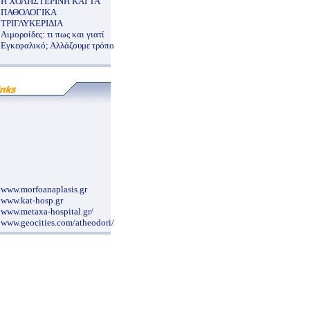
Η ΧΟΛΗΣΤΕΡΙΝΗ ΚΑΙ ΤΑ
ΠΑΘΟΛΟΓΙΚΑ
ΤΡΙΓΛΥΚΕΡΙΔΙΑ
Αιμοροίδες: τι πως και γιατί
Εγκεφαλικό; Αλλάζουμε τρόπο
www.morfoanaplasis.gr
www.kat-hosp.gr
www.metaxa-hospital.gr/
www.geocities.com/atheodori/
www.neurosurgery.org.gr/grindex.htm
www.pelmatografima.gr
www.maxillofacial.gr
www.alzheimer-hellas.gr
nutritionalcare.blogspot.com/2007/12/blog-
post_4591.html
www.sismanoglio.gr/
www.aestheticsurgery.gr