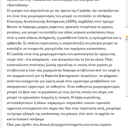
«Καντιδίαση».
Οι γιατροί που ασχολούνται με την έρευνα της Candida, την υποψιάζονται
ότι είναι ένας μικροοργανισμός που μπορεί να επιπλέξει το σύνδρομο
Επίκτητης Ανοσολογικής Ανεπάρκειας (AIDS), συμβάλλει στον πρώιμο
θάνατο σε διάφορες μορφές καρκίνου, προκαλεί στειρότητα σε μερικές
γυναίκες, και μπορεί να επιπλέξει και άλλες ιατρικές καταστάσεις όπως
είναι η κατά πλάκας σκλήρυνση, η μυασθένεια Gravis, η σχιζοφρένεια και η
αρθρίτιδα. Σε σπάνιες περιπτώσεις η υπερανάπτυξη του μύκητα μπορεί να
καταλήξει σε πνευμονία, μηνιγγίτιδα, και παρόμοιες καταστάσεις.
Η Candida είναι ένας μικροοργανισμός που φυσιολογικά ζει τρώγοντας
νεκρό ιστό - ένα σαπρόφυτο - και αποφεύγοντας τα ζώντα υλικά. Όταν
καταναλώνετε ποσότητες ζωικής πρωτεΐνης οι οποίες είναι γεμάτες με
αντιβιοτικά ή όταν σας χορηγούνται διάφορα αντιβιοτικά από τον ιατρό ή
τον φαρμακοποιό για τη θεραπεία βακτηριακών λοιμώξεων, τα φάρμακα
αυτά που εισέρχονται για πρώτη φορά στον οργανισμό μεταβάλλουν τον
σαπροφυτικό οργανισμό, σε παθογόνο. Ένας παθογόνος μικροοργανισμός
μπορεί να ζήσει και να μεγαλώσει με τους ζώντες ιστούς στο σώμα, και
μπορεί να προκαλέσει λοίμωξη ή νόσηση. Η λήψη κορτιζόνης,
αντισυλληπτικών ή άλλων παραγώγων στεροειδών ουσιών προκαλεί
ορμονική ανισορροπία στο σώμα σας. Και στην περίπτωση αυτή, μπορούμε
να έχουμε αλλαγές της κατάστασης του μύκητα, έτσι ώστε να αρχίσει το
καντιντισιακό σύνδρομο.
Όλοι μας σχεδόν στις δυτικές βιομηχανοποιημένες κοινωνίες είμαστε