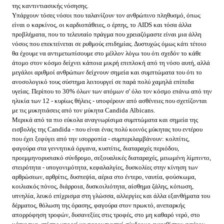
της καντιντιασικής νόσησης.
Υπάρχουν τόσες νόσοι που ταλανίζουν τον ανθρώπινο πληθυσμό, όπως
είναι ο καρκίνος, οι καρδιοπάθειες, ο έρπης, το AIDS και τόσα άλλα
προβλήματα, που το τελευταίο πράγμα που χρειαζόμαστε είναι μια άλλη
νόσος που επεκτείνεται σε ρυθμούς επιδημίας. Δυστυχώς όμως κάτι τέτοιο
θα έχουμε να αντιμετωπίσουμε στο μέλλον λόγω του ότι σχεδόν το κάθε
άτομο στον κόσμο δείχνει κάποια μικρή επιπλοκή από τη νόσο αυτή, αλλά
μεγάλοι αριθμοί ανθρώπων δείχνουν σημεία και συμπτώματα του ότι το
ανοσολογικό τους σύστημα λειτουργεί σε παρά πολύ χαμηλά επίπεδα
υγείας. Περίπου το 30% όλων των ατόμων σ' όλο τον κόσμο επάνω από την
ηλικία των 12 - κυρίως θήλεις - υποφέρουν από ασθένειες που σχετίζονται
με τις μυκητιάσεις από τον μύκητα Candida Αlbicans.
Μερικά από τα πιο εύκολα αναγνωρίσιμα συμπτώματα και σημεία της
εισβολής της Candida - που είναι ένας πολύ κοινός μύκητας του εντέρου
που έχει ξεφύγει από την ισορροπία - συμπεριλαμβάνουν: κολπίτις,
φαγούρα στα γεννητικά όργανα, κυστίτις, διαταραχές περιόδου,
προεμμηνορυσιακό σύνδρομο, σεξουαλικές διαταραχές, μειωμένη λίμπιντο,
στειρότητα - υπογονιμότητα, κεφαλαλγίες, δυσκολίες στην κίνηση των
αρθρώσεων, αρθρίτις, δυσπεψία, αέρια στο έντερο, ναυτία, φούσκωμα,
κοιλιακός πόνος, διάρροια, δυσκοιλιότητα, αίσθημα ζάλης, κόπωση,
υπνηλία, λευκό επίχρισμα στη γλώσσα, αλλεργίες και άλλα εξανθήματα του
δέρματος, θόλωση της όρασης, φαγούρα στον πρωκτό, ανεπαρκής
απορρόφηση τροφών, δυσανεξίες στις τροφές, στο μη καθαρό νερό, στο