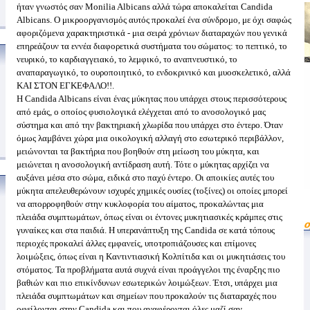
ήταν γνωστός σαν Monilia Albicans αλλά τώρα αποκαλείται Candida
Albicans. Ο μικροοργανισμός αυτός προκαλεί ένα σύνδρομο, με όχι σαφώς
αφοριζόμενα χαρακτηριστικά - μια σειρά χρόνιων διαταραχών που γενικά
επηρεάζουν τα εννέα διαφορετικά συστήματα του σώματος: το πεπτικό, το
νευρικό, το καρδιαγγειακό, το λεμφικό, το αναπνευστικό, το
αναπαραγωγικό, το ουροποιητικό, το ενδοκρινικό και μυοσκελετικό, αλλά
ΚΑΙ ΣΤΟΝ ΕΓΚΕΦΑΛΟ!!.
Η Candida Albicans είναι ένας μύκητας που υπάρχει στους περισσότερους
από εμάς, ο οποίος φυσιολογικά ελέγχεται από το ανοσολογικό μας
σύστημα και από την βακτηριακή χλωρίδα που υπάρχει στο έντερο. Όταν
όμως λαμβάνει χώρα μια οικολογική αλλαγή στο εσωτερικό περιβάλλον,
μειώνονται τα βακτήρια που βοηθούν στη μείωση του μύκητα, και
μειώνεται η ανοσολογική αντίδραση αυτή. Τότε ο μύκητας αρχίζει να
αυξάνει μέσα στο σώμα, ειδικά στο παχύ έντερο. Οι αποικίες αυτές του
μύκητα απελευθερώνουν ισχυρές χημικές ουσίες (τοξίνες) οι οποίες μπορεί
να απορροφηθούν στην κυκλοφορία του αίματος, προκαλώντας μια
πλειάδα συμπτωμάτων, όπως είναι οι έντονες μυκητιασικές κράμπες στις
γυναίκες και στα παιδιά. Η υπερανάπτυξη της Candida σε κατά τόπους
περιοχές προκαλεί άλλες εμφανείς, υποτροπιάζουσες και επίμονες
λοιμώξεις, όπως είναι η Καντιντιασική Κολπίτιδα και οι μυκητιάσεις του
στόματος. Τα προβλήματα αυτά συχνά είναι προάγγελοι της έναρξης πιο
βαθιών και πιο επικίνδυνων εσωτερικών λοιμώξεων. Έτσι, υπάρχει μια
πλειάδα συμπτωμάτων και σημείων που προκαλούν τις διαταραχές που
οφείλονται στην Candida και που αναφέρονται όλες μαζί σαν