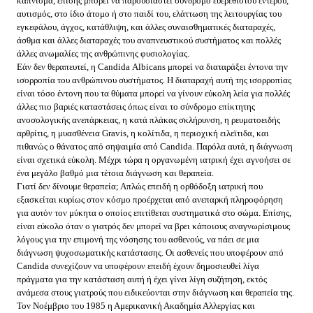
κάπνισμα, επίσης μπορεί να παρουσιαστεί σύνδρομο ευερεθίστου εντέρου,
αυτισμός, στο ίδιο άτομο ή στο παιδί του, ελάττωση της λειτουργίας του
εγκεφάλου, άγχος, κατάθλιψη, και άλλες συναισθηματικές διαταραχές,
άσθμα και άλλες διαταραχές του αναπνευστικού συστήματος και πολλές
άλλες ανωμαλίες της ανθρώπινης φυσιολογίας.
Εάν δεν θεραπευτεί, η Candida Αlbicans μπορεί να διαταράξει έντονα την
ισορροπία του ανθρώπινου συστήματος. Η διαταραχή αυτή της ισορροπίας
είναι τόσο έντονη που τα θύματα μπορεί να γίνουν εύκολη λεία για πολλές
άλλες πιο βαριές καταστάσεις όπως είναι το σύνδρομο επίκτητης
ανοσολογικής ανεπάρκειας, η κατά πλάκας σκλήρυνση, η ρευματοειδής
αρθρίτις, η μυασθένεια Gravis, η κολίτιδα, η περιοχική ειλεϊτιδα, και
πιθανώς ο θάνατος από σηψαιμία από Candida. Παρόλα αυτά, η διάγνωση
είναι σχετικά εύκολη. Μέχρι τώρα η οργανωμένη ιατρική έχει αγνοήσει σε
ένα μεγάλο βαθμό μια τέτοια διάγνωση και θεραπεία.
Γιατί δεν δίνουμε θεραπεία; Απλώς επειδή η ορθόδοξη ιατρική που
εξασκείται κυρίως στον κόσμο προέρχεται από ανεπαρκή πληροφόρηση
για αυτόν τον μύκητα ο οποίος επιτίθεται συστηματικά στο σώμα. Επίσης,
είναι εύκολο όταν ο γιατρός δεν μπορεί να βρει κάποιους αναγνωρίσιμους
λόγους για την επιμονή της νόσησης του ασθενούς, να πάει σε μια
διάγνωση ψυχοσωματικής κατάστασης. Οι ασθενείς που υποφέρουν από
Candida συνεχίζουν να υποφέρουν επειδή έχουν δημοσιευθεί λίγα
πράγματα για την κατάσταση αυτή ή έχει γίνει λίγη συζήτηση, εκτός
ανάμεσα στους γιατρούς που ειδικεύονται στην διάγνωση και θεραπεία της.
Τον Νοέμβριο του 1985 η Αμερικανική Ακαδημία Αλλεργίας και