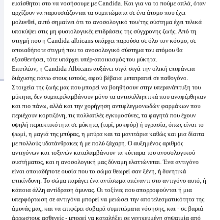
ευαίσθητοι στο να νοσήσουμε με Candida. Και για να το πούμε απλά, όταν
αρχίζουν να παρουσιάζονται τα συμπτώματα σε ένα άτομο που έχει
μολυνθεί, αυτό σημαίνει ότι το ανοσολογικό του/της σύστημα έχει τελικά
υποκύψει στις μη φυσιολογικές επιδράσεις της σύγχρονης ζωής. Από τη
στιγμή που η Candida albicans υπάρχει παρούσα σε όλο τον κόσμο, σε
οποιαδήποτε στιγμή που το ανοσολογικό σύστημα του ατόμου θα
εξασθενήσει, τότε υπάρχει υπέρ-αποικισμός του μύκητα.
Επιπλέον, η Candida Αlbicans αυξάνει σιγά-σιγά την ολική επιφάνεια
διάχυσης πάνω στους ιστούς, αφού βέβαια μετατραπεί σε παθογόνο.
Στοιχεία της ζωής μας που μπορεί να βοηθήσουν στην υπερανάπτυξη του
μύκητα, δεν συμπεριλαμβάνουν μόνο τα αντισυλληπτικά που αναφέρθηκαν
και πιο πάνω, αλλά και την χορήγηση αντιφλεγμονωδών φαρμάκων που
περιέχουν κορτιζόνη, τις πολλαπλές εγκυμοσύνες, τα φαγητά που έχουν
υψηλή περιεκτικότητα σε μύκητες (τυρί, ροκφόρ) ή υγρασία, όπως είναι το
ψωμί, η μαγιά της μπύρας, η μπύρα και τα μανιτάρια καθώς και μια δίαιτα
με πολλούς υδατάνθρακες ή με πολύ ζάχαρη. Ο αυξημένος αριθμός
αντιγόνων και τοξινών καταλαμβάνουν τα κύτταρα του ανοσολογικού
συστήματος, και η ανοσολογική μας δύναμη ελαττώνεται. Ένα αντιγόνο
είναι οποιαδήποτε ουσία που το σώμα θεωρεί σαν ξένη, ή δυνητικά
επικίνδυνη. Το σώμα παράγει ένα αντίσωμα απέναντι στο αντιγόνο αυτό, ή
κάποια άλλη αντίδραση άμυνας. Οι τοξίνες που απορροφούνται ή μια
υπερφόρτωση σε αντιγόνα μπορεί να μειώσει την αποτελεσματικότητα της
άμυνάς μας, και να επιφέρει σοβαρά συμπτώματα νόσησης, και - σε βαριά
άρρωστους ασθενείς - μπορεί να καταλήξει σε γενικευμένη σηψαιμία από