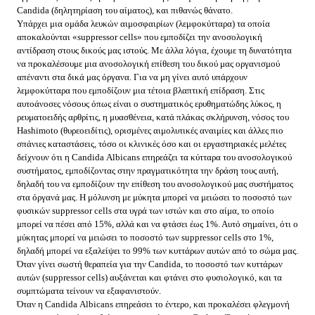
Candida (δηλητηρίαση του αίματος), και πιθανώς θάνατο.
Υπάρχει μια ομάδα λευκών αιμοσφαιρίων (λεμφοκύτταρα) τα οποία
αποκαλούνται «suppressor cells» που εμποδίζει την ανοσολογική
αντίδραση στους δικούς μας ιστούς. Με άλλα λόγια, έχουμε τη δυνατότητα
να προκαλέσουμε μια ανοσολογική επίθεση του δικού μας οργανισμού
απέναντι στα δικά μας όργανα. Για να μη γίνει αυτό υπάρχουν
λεμφοκύτταρα που εμποδίζουν μια τέτοια βλαπτική επίδραση. Στις
αυτοάνοσες νόσους όπως είναι ο συστηματικός ερυθηματώδης λύκος, η
ρευματοειδής αρθρίτις, η μυασθένεια, κατά πλάκας σκλήρυνση, νόσος του
Hashimoto (θυρεοειδίτις), ορισμένες αιμολυτικές αναιμίες και άλλες πιο
σπάνιες καταστάσεις, τόσο οι κλινικές όσο και οι εργαστηριακές μελέτες
δείχνουν ότι η Candida Αlbicans επηρεάζει τα κύτταρα του ανοσολογικού
συστήματος, εμποδίζοντας στην πραγματικότητα την δράση τους αυτή,
δηλαδή του να εμποδίζουν την επίθεση του ανοσολογικού μας συστήματος
στα όργανά μας. Η μόλυνση με μύκητα μπορεί να μειώσει το ποσοστό των
φυσικών suppressor cells στα υγρά των ιστών και στο αίμα, το οποίο
μπορεί να πέσει από 15%, αλλά και να φτάσει έως 1%. Αυτό σημαίνει, ότι ο
μύκητας μπορεί να μειώσει το ποσοστό των suppressor cells στο 1%,
δηλαδή μπορεί να εξαλείψει το 99% των κυττάρων αυτών από το σώμα μας.
Όταν γίνει σωστή θεραπεία για την Candida, το ποσοστό των κυττάρων
αυτών (suppressor cells) αυξάνεται και φτάνει στο φυσιολογικό, και τα
συμπτώματα τείνουν να εξαφανιστούν.
Όταν η Candida Αlbicans επηρεάσει το έντερο, και προκαλέσει φλεγμονή