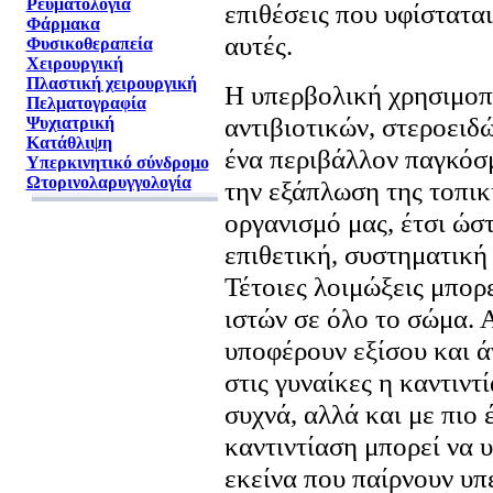
Ρευματολογία
επιθέσεις που υφίσταται
Φάρμακα
αυτές.
Φυσικοθεραπεία
Χειρουργική
Πλαστική χειρουργική
Η υπερβολική χρησιμο
Πελματογραφία
αντιβιοτικών, στεροειδώ
Ψυχιατρική
Κατάθλιψη
ένα περιβάλλον παγκόσμ
Υπερκινητικό σύνδρομο
Ωτορινολαρυγγολογία
την εξάπλωση της τοπικ
οργανισμό μας, έτσι ώστ
επιθετική, συστηματική
Τέτοιες λοιμώξεις μπορ
ιστών σε όλο το σώμα. 
υποφέρουν εξίσου και ά
στις γυναίκες η καντιντ
συχνά, αλλά και με πιο
καντιντίαση μπορεί να υ
εκείνα που παίρνουν υπ