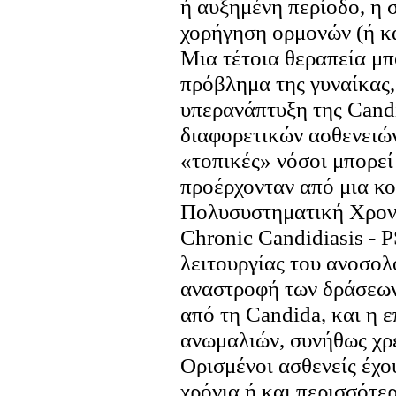
ή αυξημένη περίοδο, η 
χορήγηση ορμονών (ή κα
Μια τέτοια θεραπεία μπ
πρόβλημα της γυναίκας, 
υπερανάπτυξη της Candi
διαφορετικών ασθενειώ
«τοπικές» νόσοι μπορεί
προέρχονταν από μια κοι
Πολυσυστηματική Χρονί
Chronic Candidiasis - 
λειτουργίας του ανοσολ
αναστροφή των δράσεων
από τη Candida, και η
ανωμαλιών, συνήθως χρε
Ορισμένοι ασθενείς έχου
χρόνια ή και περισσότερ