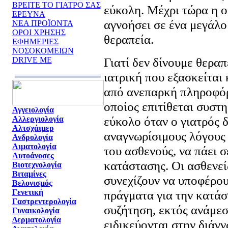
ΒΡΕΙΤΕ ΤΟ ΓΙΑΤΡΟ ΣΑΣ
εύκολη. Μέχρι τώρα η ο
ΕΡΕΥΝΑ
αγνοήσει σε ένα μεγάλο
ΝΕΑ ΠΡΟΪΟΝΤΑ
ΟΡΟΙ ΧΡΗΣΗΣ
θεραπεία.
ΕΦΗΜΕΡΙΕΣ
ΝΟΣΟΚΟΜΕΙΩΝ
Γιατί δεν δίνουμε θερα
DRIVE ME
ιατρική που εξασκείται
από ανεπαρκή πληροφόρ
οποίος επιτίθεται συστη
Αγγειολογία
εύκολο όταν ο γιατρός 
Αλλεργιολογία
Αλτσχάιμερ
αναγνωρίσιμους λόγους 
Ανδρολογία
Αιματολογία
του ασθενούς, να πάει 
Αυτοάνοσες
κατάστασης. Οι ασθενε
Βιοτεχνολογία
Βιταμίνες
συνεχίζουν να υποφέρου
Βελονισμός
Γενετική
πράγματα για την κατάστ
Γαστρεντερολογία
συζήτηση, εκτός ανάμεσ
Γυναικολογία
Δερματολογία
ειδικεύονται στην διάγν