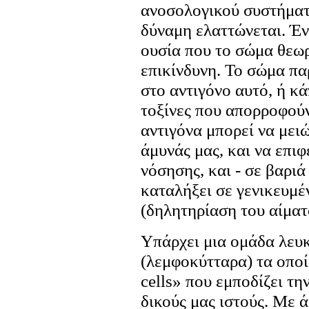
ανοσολογικού συστήματ
δύναμη ελαττώνεται. Έν
ουσία που το σώμα θεωρ
επικίνδυνη. Το σώμα πα
στο αντιγόνο αυτό, ή κ
τοξίνες που απορροφού
αντιγόνα μπορεί να μει
άμυνάς μας, και να επι
νόσησης, και - σε βαριά
καταλήξει σε γενικευμέ
(δηλητηρίαση του αίματ
Υπάρχει μια ομάδα λευ
(λεμφοκύτταρα) τα οποί
cells» που εμποδίζει τ
δικούς μας ιστούς. Με ά