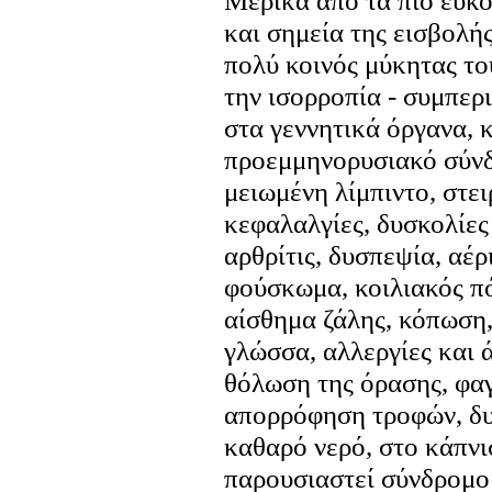
Μερικά από τα πιο εύκ
και σημεία της εισβολής
πολύ κοινός μύκητας το
την ισορροπία - συμπερ
στα γεννητικά όργανα, κ
προεμμηνορυσιακό σύνδ
μειωμένη λίμπιντο, στει
κεφαλαλγίες, δυσκολίες
αρθρίτις, δυσπεψία, αέρ
φούσκωμα, κοιλιακός πό
αίσθημα ζάλης, κόπωση,
γλώσσα, αλλεργίες και 
θόλωση της όρασης, φα
απορρόφηση τροφών, δυσ
καθαρό νερό, στο κάπνι
παρουσιαστεί σύνδρομο 