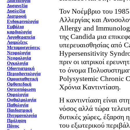
Διαιτολογία
Δυσανεξία
Τον Νοέμβριο του 1985
Δυσλεξία
Διατροφή
Αλλεργίας και Ανοσολο
Ενδοκρινολογία
Allergy and Immunolog
Εμβόλια
καρδιολογία
της Candida μια επικεφ
Λογοθεραπεία
Λοιμώξεις
υπερευαισθησίας από Ca
Μεταμοσχεύσεις
Hypersensitivity Syndr
Νευρολογία
Νεφρολογία
πριν οι ιατρικοί ερευνητ
Ογκολογία
Οδοντιατρική
το όνομα Πολυσυστηματ
Περιοδοντολογία
Polysystemic Chronic C
Ομοιοπαθητική
Ορθοπεδική
Xρόνια Kαντιντίαση.
Οστεοπόρωση
Ουρολογία
Η καντιντίαση είναι στ
Οφθαλμολογία
Παθολογία
νόσος αλλά τώρα τελευτα
Παιδιατρική
δυτικές χώρες, έξαρση 
Πνευμονολογία
Πρόληψη
του εξωτερικού περιβάλ
Πόνος