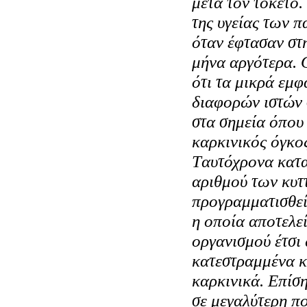
μετά τον τοκετό.
της υγείας των π
όταν έφτασαν στ
μήνα αργότερα. 
ότι τα μικρά εμ
διαφορών ιστών 
στα σημεία όπου
καρκινικός όγκο
Tαυτόχρονα κατ
αριθμού των κυτ
προγραμματισθεί
η οποία αποτελεί
οργανισμού έτσι
κατεστραμμένα κ
καρκινικά. Eπίση
σε μεγαλύτερη π