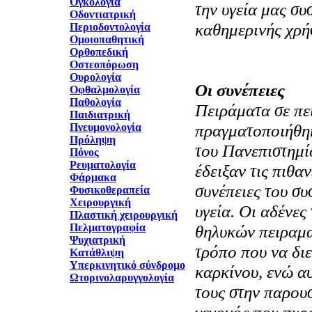
Ογκολογία
την υγεία μας συ
Οδοντιατρική
καθημερινής χρή
Περιοδοντολογία
Ομοιοπαθητική
Ορθοπεδική
Οστεοπόρωση
Ουρολογία
Oι συνέπειες
Οφθαλμολογία
Παθολογία
Πειράματα σε πε
Παιδιατρική
πραγματοποιήθηκ
Πνευμονολογία
Πρόληψη
του Πανεπιστημί
Πόνος
Ρευματολογία
έδειξαν τις πιθα
Φάρμακα
συνέπειες του σ
Φυσικοθεραπεία
Χειρουργική
υγεία. Oι αδένε
Πλαστική χειρουργική
Πελματογραφία
θηλυκών πειραμ
Ψυχιατρική
τρόπο που να δι
Κατάθλιψη
Υπερκινητικό σύνδρομο
καρκίνου, ενώ αυ
Ωτορινολαρυγγολογία
τους στην παρου