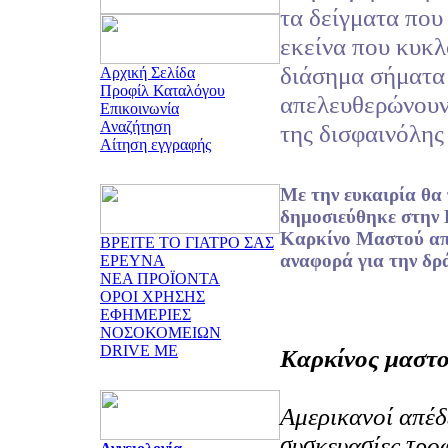
τα δείγματα που
εκείνα που κυκ
διάσημα σήματα
Αρχική Σελίδα
Προφίλ Καταλόγου
απελευθερώνουν
Επικοινωνία
Αναζήτηση
της δισφαινόλης
Αίτηση εγγραφής
Με την ευκαιρία θα
δημοσιεύθηκε στην 
Καρκίνο Μαστού από
ΒΡΕΙΤΕ ΤΟ ΓΙΑΤΡΟ ΣΑΣ
αναφορά για την δρ
ΕΡΕΥΝΑ
ΝΕΑ ΠΡΟΪΟΝΤΑ
ΟΡΟΙ ΧΡΗΣΗΣ
ΕΦΗΜΕΡΙΕΣ
ΝΟΣΟΚΟΜΕΙΩΝ
DRIVE ME
Kαρκίνος μαστο
Aμερικανοί απέδε
συσκευασίες τρο