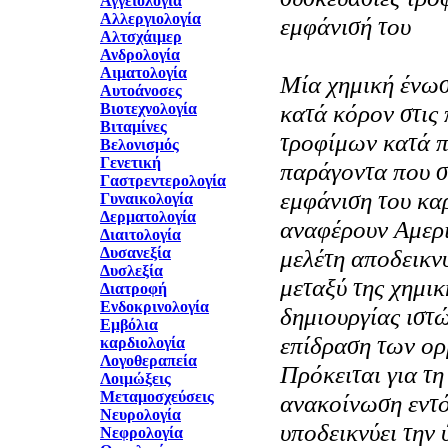
Αγγειολογία
Αλλεργιολογία
εμφάνισή του
Αλτσχάιμερ
Ανδρολογία
Αιματολογία
Mία χημική ένωσ
Αυτοάνοσες
κατά κόρον στις 
Βιοτεχνολογία
Βιταμίνες
τροφίμων κατά π
Βελονισμός
Γενετική
παράγοντα που σ
Γαστρεντερολογία
εμφάνιση του κα
Γυναικολογία
Δερματολογία
αναφέρουν Aμερι
Διαιτολογία
Δυσανεξία
μελέτη αποδεικν
Δυσλεξία
μεταξύ της χημικ
Διατροφή
Ενδοκρινολογία
δημιουργίας ιστ
Εμβόλια
επίδραση των ορ
καρδιολογία
Λογοθεραπεία
Πρόκειται για τη
Λοιμώξεις
Μεταμοσχεύσεις
ανακοίνωση εντό
Νευρολογία
υποδεικνύει την
Νεφρολογία