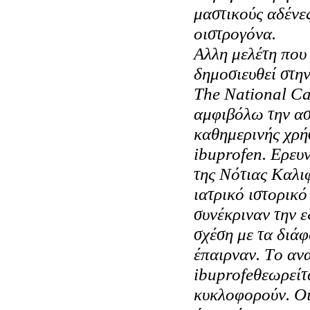
μαστικούς αδένες
οιστρογόνα.
Aλλη μελέτη που
δημοσιευθεί στη
The National Can
αμφιβόλω την ασ
καθημερινής χρή
ibuprofen. Eρευ
της Nότιας Kαλι
ιατρικό ιστορικό
συνέκριναν την ε
σχέση με τα διά
έπαιρναν. Tο αν
ibuprofeθεωρείτ
κυκλοφορούν. Oι