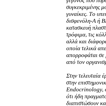
γεγονός που πυρο
συγκεκριμένης μ
γυναίκες. Tο υπε
δισφενόλη-A ή B
κατασκευή πλαστ
τρόφιμα, τις κό
αλλά και διάφορ
οποία τελικά απ
απορροφάται σε 
από τον οργανισ
Στην τελευταία έ
στην επιστημονι
Endocrinology, 
ότι ήδη πραγματο
διαπιστώσουν κα