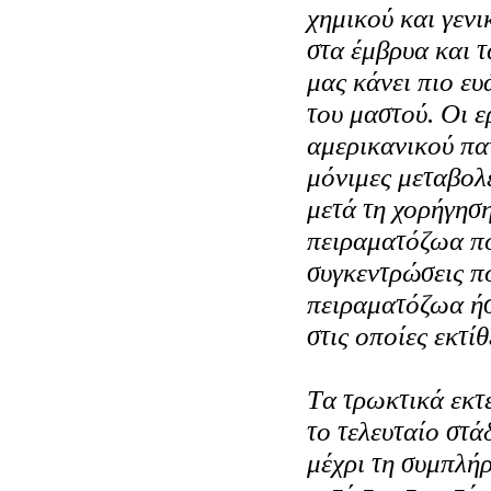
χημικού και γεν
στα έμβρυα και τ
μας κάνει πιο ε
του μαστού. Oι ε
αμερικανικού πα
μόνιμες μεταβολ
μετά τη χορήγησ
πειραματόζωα π
συγκεντρώσεις π
πειραματόζωα ήσ
στις οποίες εκτί
Tα τρωκτικά εκτ
το τελευταίο στά
μέχρι τη συμπλ