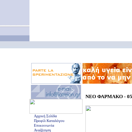
ΝΕΟ ΦΑΡΜΑΚΟ - 05/
Αρχική Σελίδα
Προφίλ Καταλόγου
Επικοινωνία
Αναζήτηση