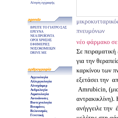
Αίτηση εγγραφής
μικροκυτταρικό
ΒΡΕΙΤΕ ΤΟ ΓΙΑΤΡΟ ΣΑΣ
πνευμόνων
ΕΡΕΥΝΑ
ΝΕΑ ΠΡΟΪΟΝΤΑ
ΟΡΟΙ ΧΡΗΣΗΣ
νέο φάρμακο σε
ΕΦΗΜΕΡΙΕΣ
ΝΟΣΟΚΟΜΕΙΩΝ
Σε πειραματική
DRIVE ME
για την θεραπεί
καρκίνου των π
Αγγειολογία
εξετάσει την
απ
Αλλεργιολογία
Αλτσχάιμερ
Αmrubicin, (μι
Ανδρολογία
Αιματολογία
αντρακικλίνη). 
Αυτοάνοσες
Βιοτεχνολογία
Βιταμίνες
ανήγγειλε την
Βελονισμός
Γενετική
μελέτης στη φάσ