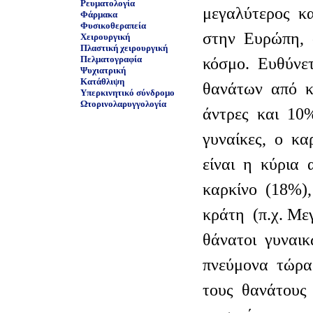
Ρευματολογία
μεγαλύτερος κ
Φάρμακα
Φυσικοθεραπεία
στην Ευρώπη, 
Χειρουργική
Πλαστική χειρουργική
Πελματογραφία
κόσμο. Ευθύνε
Ψυχιατρική
Κατάθλιψη
θανάτων από κ
Υπερκινητικό σύνδρομο
Ωτορινολαρυγγολογία
άντρες και 10%
γυναίκες, ο κ
είναι η κύρια 
καρκίνο (18%)
κράτη (π.χ. Με
θάνατοι γυναι
πνεύμονα τώρα
τους θανάτους