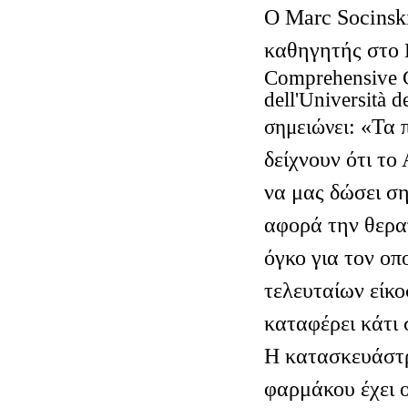
Ο Marc
Socinsk
καθηγητής στο
Comprehensive
dell
'
Universit
à
d
: «Τα 
σημειώνει
δείχνουν ότι το
να μας δώσει σ
αφορά την θερα
όγκο για τον οπ
τελευταίων είκο
καταφέρει κάτι 
Η κατασκευάστρ
φαρμάκου έχει 