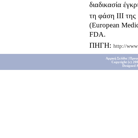
διαδικασία έγκρ
τη φάση ΙΙΙ τη
(
European
Medic
FDA
.
ΠΗΓΗ:
http
://
www
Αρχική Σελίδα
|
Προφ
Copyright (c) 200
Designed 