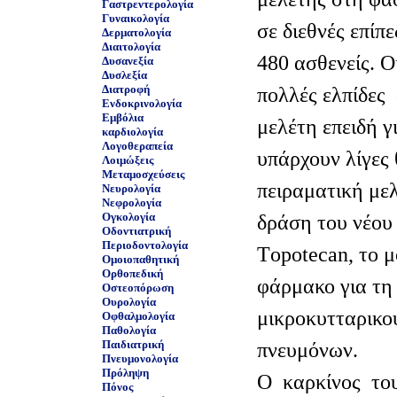
Γαστρεντερολογία
Γυναικολογία
σε διεθνές επίπ
Δερματολογία
Διαιτολογία
480 ασθενείς. Ο
Δυσανεξία
Δυσλεξία
Διατροφή
πολλές ελπίδες
Ενδοκρινολογία
Εμβόλια
μελέτη επειδή γ
καρδιολογία
Λογοθεραπεία
υπάρχουν λίγες 
Λοιμώξεις
Μεταμοσχεύσεις
πειραματική μελ
Νευρολογία
Νεφρολογία
Ογκολογία
δράση του νέου
Οδοντιατρική
Περιοδοντολογία
Τopotecan, το μ
Ομοιοπαθητική
Ορθοπεδική
φάρμακο για τη
Οστεοπόρωση
Ουρολογία
μικροκυτταρικο
Οφθαλμολογία
Παθολογία
Παιδιατρική
πνευμόνων.
Πνευμονολογία
Πρόληψη
Ο καρκίνος το
Πόνος