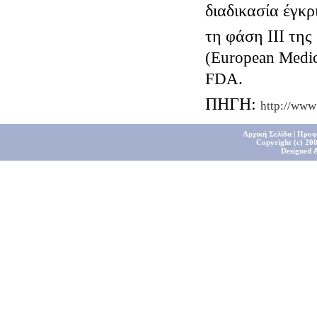
διαδικασία έγκρ
τη φάση ΙΙΙ τη
(
European
Medic
FDA
.
ΠΗΓΗ:
http
://
www
Αρχική Σελίδα
|
Προφ
Copyright (c) 200
Designed 