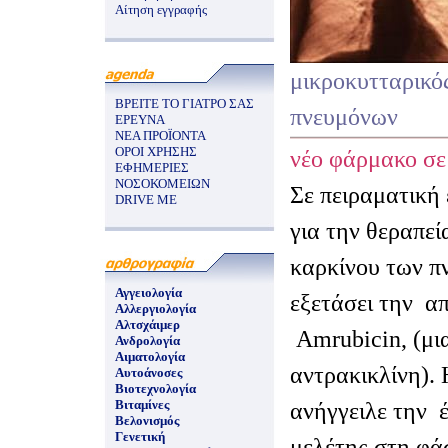
Αίτηση εγγραφής
μικροκυτταρικό
ΒΡΕΙΤΕ ΤΟ ΓΙΑΤΡΟ ΣΑΣ
πνευμόνων
ΕΡΕΥΝΑ
ΝΕΑ ΠΡΟΪΟΝΤΑ
ΟΡΟΙ ΧΡΗΣΗΣ
νέο φάρμακο σε
ΕΦΗΜΕΡΙΕΣ
ΝΟΣΟΚΟΜΕΙΩΝ
Σε πειραματική
DRIVE ME
για την θεραπεί
καρκίνου των π
Αγγειολογία
εξετάσει την
απ
Αλλεργιολογία
Αλτσχάιμερ
Αmrubicin, (μι
Ανδρολογία
Αιματολογία
αντρακικλίνη). 
Αυτοάνοσες
Βιοτεχνολογία
Βιταμίνες
ανήγγειλε την
Βελονισμός
Γενετική
μελέτης στη φάσ