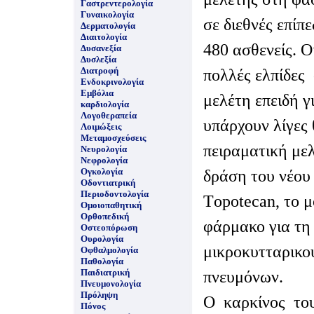
Γαστρεντερολογία
Γυναικολογία
σε διεθνές επίπ
Δερματολογία
Διαιτολογία
480 ασθενείς. Ο
Δυσανεξία
Δυσλεξία
Διατροφή
πολλές ελπίδες
Ενδοκρινολογία
Εμβόλια
μελέτη επειδή γ
καρδιολογία
Λογοθεραπεία
υπάρχουν λίγες 
Λοιμώξεις
Μεταμοσχεύσεις
πειραματική μελ
Νευρολογία
Νεφρολογία
Ογκολογία
δράση του νέου
Οδοντιατρική
Περιοδοντολογία
Τopotecan, το μ
Ομοιοπαθητική
Ορθοπεδική
φάρμακο για τη
Οστεοπόρωση
Ουρολογία
μικροκυτταρικο
Οφθαλμολογία
Παθολογία
Παιδιατρική
πνευμόνων.
Πνευμονολογία
Πρόληψη
Ο καρκίνος το
Πόνος