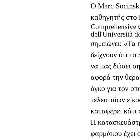
Ο Marc
Socinsk
καθηγητής στο
Comprehensive
dell
'
Universit
à
d
: «Τα 
σημειώνει
δείχνουν ότι το
να μας δώσει σ
αφορά την θερα
όγκο για τον οπ
τελευταίων είκο
καταφέρει κάτι 
Η κατασκευάστρ
φαρμάκου έχει 