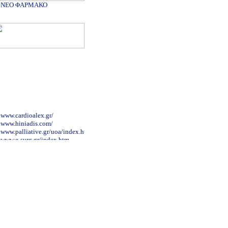
ΝΕΟ ΦΑΡΜΑΚΟ
www.cardioalex.gr/
www.hiniadis.com/
www.palliative.gr/uoa/index.html
www.e-surg.gr/index.htm
nutritionalcare.blogspot.com/2007/12/blog-
post_4591.html
www.onasseio.gr/
www.paidiko-ergastiri.gr
www.maxillofacial.gr
www.metaxa-hospital.gr/
www.pelmatografima.gr
www.kapositas.gr/index.php
www.patsialas.gr/
www.drkalogirou.gr/
www.a-antonopoulos.gr/greek/