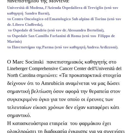
πανεπιστημίου της Μοντένα:
Università di Modena, l’Azienda Ospedaliera di Treviglio (υπό τον
καθηγητή Sandro Barni),
το Centro Oncologico ed Ematologico Sub alpino di Torino (υπό τον
dr. Libero Ciuffreda),
το Ospedale di Sondrio (υπό τον dr. Alessandro Bertolini),
το Ospedale San Camillo Forlanini di Roma (υπό του Filippo de
Marinis)
το Πανεπιστήμιο της Parma (υπό τον καθηγητή Andrea Ardizzoni).
Ο Marc
Socinski
πανεπιστημιακός καθηγητής στο
Lineberger
Comprehensive
Cancer
Center
dell
'
Universit
à
del
: «Τα προκαταρκτικά στοιχεία
North
Carolina
σημειώνει
δείχνουν ότι το Αmrubicin αναμένεται να μας δώσει
σημαντική βελτίωση όσον αφορά την θεραπεία στον
συγκεκριμένο όγκο για τον οποίο οι έρευνες των
τελευταίων είκοσι χρόνων δεν είχαν καταφέρει κάτι
σημαντικό.
Η κατασκευάστρια εταιρεία
του φαρμάκου έχει
ολοκληρώσει τη διαδικασία έγκρισης για να συνεχίσει