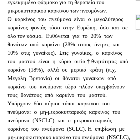
εγκεκριμένο φάρμακο για τη θεραπεία του
μικροκυτταρικού καρκίνου των πνευμόνων.
Ο καρκίνος του πνεύμονα είναι ο μεγαλύτερος
καρκίνος φονιάς τόσο στην Ευρώπη, όσο και σε
όλο τον κόσμο. Ευθύνεται για το 20% των
θανάτων από καρκίνο (28% στους άντρες και
10% στις γυναίκες). Στις γυναίκες, ο καρκίνος
του μαστού είναι η κύρια αιτία
†
θνητότητας από
καρκίνο (18%), αλλά σε μερικά κράτη (π.χ.
Μεγάλη Βρετανία) οι θάνατοι γυναικών από
καρκίνο του πνεύμονα τώρα πλέον υπερβαίνουν
τους θανάτους από καρκίνο του μαστού.
Υπάρχουν δύο κύριοι τύποι καρκίνου του
πνεύμονα: ο μη-μικροκυτταρικός καρκίνος του
πνεύμονα (NSCLC) και ο μικροκυτταρικός
καρκίνος του πνεύμονα (SCLC). Η επιβίωση με
μη-μικροκυτταρικό καρκίνο του πνεύμονα (NSCLC),