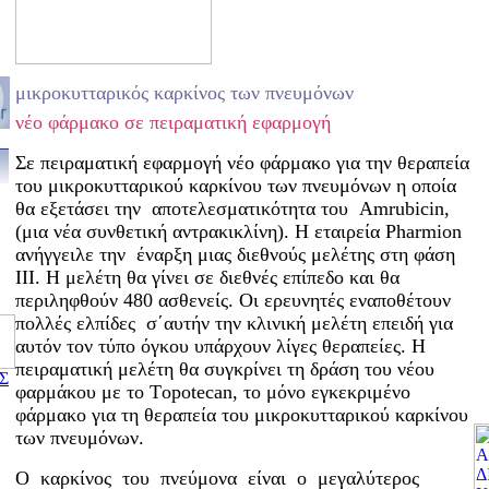
μικροκυτταρικός καρκίνος των πνευμόνων
νέο φάρμακο σε πειραματική εφαρμογή
Σε πειραματική εφαρμογή νέο φάρμακο για την θεραπεία
του μικροκυτταρικού καρκίνου των πνευμόνων η οποία
θα εξετάσει την
αποτελεσματικότητα του
Αmrubicin,
(μια νέα συνθετική αντρακικλίνη). Η εταιρεία
Pharmion
ανήγγειλε την
έναρξη μιας διεθνούς μελέτης στη φάση
ΙΙΙ. Η μελέτη θα γίνει σε διεθνές επίπεδο και θα
περιληφθούν 480 ασθενείς. Οι ερευνητές εναποθέτουν
πολλές ελπίδες
σ΄αυτήν την κλινική μελέτη επειδή για
αυτόν τον τύπο όγκου υπάρχουν λίγες θεραπείες. Η
πειραματική μελέτη θα συγκρίνει τη δράση του νέου
Σ
φαρμάκου με το Τopotecan, το μόνο εγκεκριμένο
φάρμακο για τη θεραπεία του μικροκυτταρικού καρκίνου
των πνευμόνων.
Ο καρκίνος του πνεύμονα είναι ο μεγαλύτερος