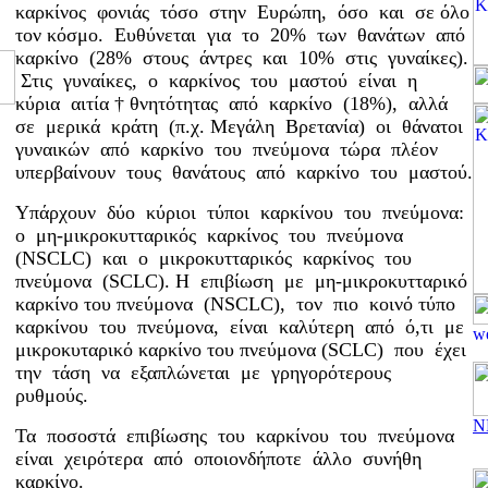
καρκίνος φονιάς τόσο στην Ευρώπη, όσο και σε όλο
τον κόσμο. Ευθύνεται για το 20% των θανάτων από
καρκίνο (28% στους άντρες και 10% στις γυναίκες).
Στις γυναίκες, ο καρκίνος του μαστού είναι η
κύρια αιτία
†
θνητότητας από καρκίνο (18%), αλλά
σε μερικά κράτη (π.χ. Μεγάλη Βρετανία) οι θάνατοι
γυναικών από καρκίνο του πνεύμονα τώρα πλέον
υπερβαίνουν τους θανάτους από καρκίνο του μαστού.
Υπάρχουν δύο κύριοι τύποι καρκίνου του πνεύμονα:
ο μη-μικροκυτταρικός καρκίνος του πνεύμονα
(NSCLC) και ο μικροκυτταρικός καρκίνος του
πνεύμονα (SCLC). Η επιβίωση με μη-μικροκυτταρικό
καρκίνο του πνεύμονα (NSCLC), τον πιο κοινό τύπο
καρκίνου του πνεύμονα, είναι καλύτερη από ό,τι με
μικροκυταρικό καρκίνο του πνεύμονα (SCLC) που έχει
την τάση να εξαπλώνεται με γρηγορότερους
ρυθμούς.
Ν
Τα ποσοστά επιβίωσης του καρκίνου του πνεύμονα
είναι χειρότερα από οποιονδήποτε άλλο συνήθη
καρκίνο.