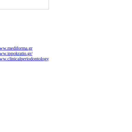
ww.mediforma.gr
w.ippokratio.gr/
w.clinicalperiodontology.gr
ww.aglaiakyriakou.gr
ww.syggros-hosp.gr/nav_1.htm
ww.rhodes-
spital.gr/hospital_main.html
w.drkalogirou.gr/
ww.kat-hosp.gr
ww.onasseio.gr/
w.fyssas.gr/
w.maxillofacial.gr
ww.morfoanaplasis.gr
w.ophthalmiatreio.gr/
tritionalcare.blogspot.com/2007/12/blog-
st_4591.html
w.alzheimer-hellas.gr