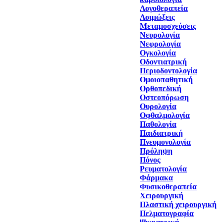
Λογοθεραπεία
Λοιμώξεις
Μεταμοσχεύσεις
Νευρολογία
Νεφρολογία
Ογκολογία
Οδοντιατρική
Περιοδοντολογία
Ομοιοπαθητική
Ορθοπεδική
Οστεοπόρωση
Ουρολογία
Οφθαλμολογία
Παθολογία
Παιδιατρική
Πνευμονολογία
Πρόληψη
Πόνος
Ρευματολογία
Φάρμακα
Φυσικοθεραπεία
Χειρουργική
Πλαστική χειρουργική
Πελματογραφία