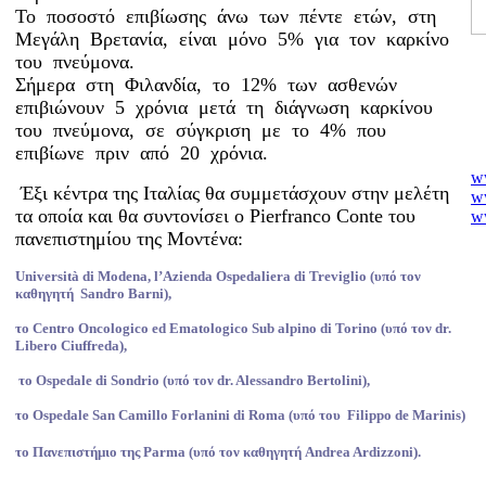
Το ποσοστό επιβίωσης άνω των πέντε ετών, στη
Μεγάλη Βρετανία, είναι μόνο 5% για τον καρκίνο
του πνεύμονα.
Σήμερα στη Φιλανδία, το 12% των ασθενών
επιβιώνουν 5 χρόνια μετά τη διάγνωση καρκίνου
του πνεύμονα, σε σύγκριση με το 4% που
επιβίωνε πριν από 20 χρόνια.
w
Έξι κέντρα της Ιταλίας θα συμμετάσχουν στην μελέτη
ww
ww
τα οποία και θα συντονίσει ο
Pierfranco Conte του
w
πανεπιστημίου της Μοντένα:
w
w
Università di Modena, l’Azienda Ospedaliera di Treviglio (υπό τον
ho
καθηγητή Sandro Barni),
ww
w
το Centro Oncologico ed Ematologico Sub alpino di Torino (υπό τον dr.
Libero Ciuffreda),
w
ww
το Ospedale di Sondrio (υπό τον dr. Alessandro Bertolini),
ww
w
το Ospedale San Camillo Forlanini di Roma (υπό του Filippo de Marinis)
ww
nu
το Πανεπιστήμιο της Parma (υπό τον καθηγητή Andrea Ardizzoni).
po
ww