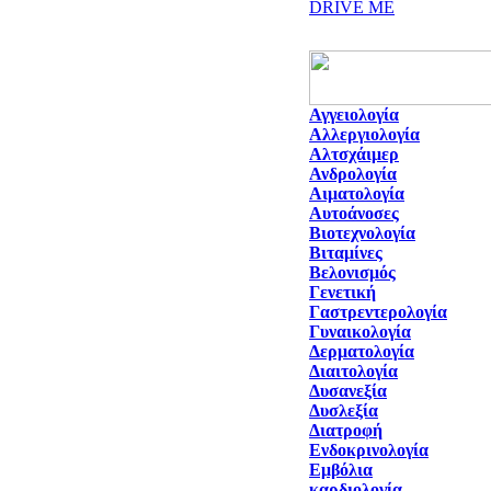
DRIVE ME
Αγγειολογία
Αλλεργιολογία
Αλτσχάιμερ
Ανδρολογία
Αιματολογία
Αυτοάνοσες
Βιοτεχνολογία
Βιταμίνες
Βελονισμός
Γενετική
Γαστρεντερολογία
Γυναικολογία
Δερματολογία
Διαιτολογία
Δυσανεξία
Δυσλεξία
Διατροφή
Ενδοκρινολογία
Εμβόλια
καρδιολογία