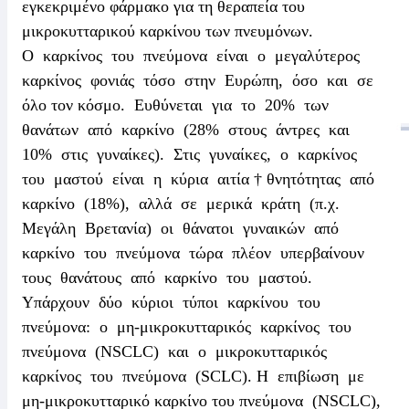
εγκεκριμένο φάρμακο για τη θεραπεία του
μικροκυτταρικού καρκίνου των πνευμόνων.
Ο καρκίνος του πνεύμονα είναι ο μεγαλύτερος
καρκίνος φονιάς τόσο στην Ευρώπη, όσο και σε
όλο τον κόσμο. Ευθύνεται για το 20% των
θανάτων από καρκίνο (28% στους άντρες και
10% στις γυναίκες). Στις γυναίκες, ο καρκίνος
του μαστού είναι η κύρια αιτία
†
θνητότητας από
καρκίνο (18%), αλλά σε μερικά κράτη (π.χ.
Μεγάλη Βρετανία) οι θάνατοι γυναικών από
καρκίνο του πνεύμονα τώρα πλέον υπερβαίνουν
τους θανάτους από καρκίνο του μαστού.
Υπάρχουν δύο κύριοι τύποι καρκίνου του
πνεύμονα: ο μη-μικροκυτταρικός καρκίνος του
πνεύμονα (NSCLC) και ο μικροκυτταρικός
καρκίνος του πνεύμονα (SCLC). Η επιβίωση με
μη-μικροκυτταρικό καρκίνο του πνεύμονα (NSCLC),