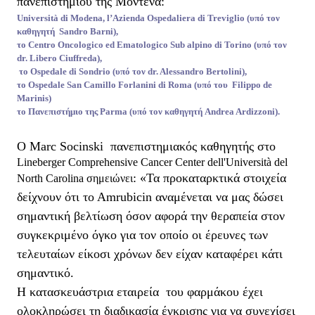
πανεπιστημίου της Μοντένα:
Università di Modena, l’Azienda Ospedaliera di Treviglio (υπό τον
καθηγητή Sandro Barni),
το Centro Oncologico ed Ematologico Sub alpino di Torino (υπό τον
dr. Libero Ciuffreda),
το Ospedale di Sondrio (υπό τον dr. Alessandro Bertolini),
το Ospedale San Camillo Forlanini di Roma (υπό του Filippo de
Marinis)
το Πανεπιστήμιο της Parma (υπό τον καθηγητή Andrea Ardizzoni).
Ο Marc
Socinski
πανεπιστημιακός καθηγητής στο
Lineberger
Comprehensive
Cancer
Center
dell
'
Universit
à
del
: «Τα προκαταρκτικά στοιχεία
North
Carolina
σημειώνει
δείχνουν ότι το Αmrubicin αναμένεται να μας δώσει
σημαντική βελτίωση όσον αφορά την θεραπεία στον
συγκεκριμένο όγκο για τον οποίο οι έρευνες των
τελευταίων είκοσι χρόνων δεν είχαν καταφέρει κάτι
σημαντικό.
Η κατασκευάστρια εταιρεία
του φαρμάκου έχει
ολοκληρώσει τη διαδικασία έγκρισης για να συνεχίσει