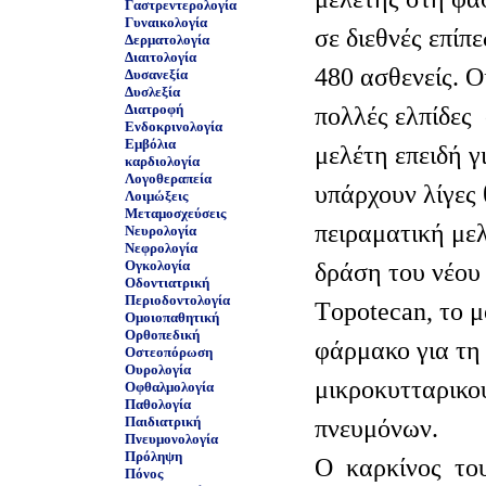
Γαστρεντερολογία
Γυναικολογία
σε διεθνές επίπ
Δερματολογία
Διαιτολογία
480 ασθενείς. Ο
Δυσανεξία
Δυσλεξία
Διατροφή
πολλές ελπίδες
Ενδοκρινολογία
Εμβόλια
μελέτη επειδή γ
καρδιολογία
Λογοθεραπεία
υπάρχουν λίγες 
Λοιμώξεις
Μεταμοσχεύσεις
πειραματική μελ
Νευρολογία
Νεφρολογία
Ογκολογία
δράση του νέου
Οδοντιατρική
Περιοδοντολογία
Τopotecan, το μ
Ομοιοπαθητική
Ορθοπεδική
φάρμακο για τη
Οστεοπόρωση
Ουρολογία
μικροκυτταρικο
Οφθαλμολογία
Παθολογία
Παιδιατρική
πνευμόνων.
Πνευμονολογία
Πρόληψη
Ο καρκίνος το
Πόνος