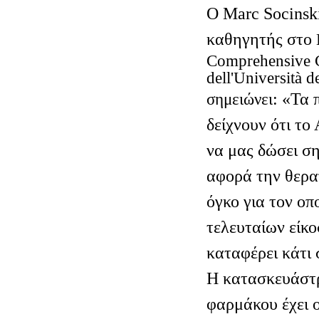
Ο Marc
Socinsk
καθηγητής στο
Comprehensive
dell
'
Universit
à
d
: «Τα 
σημειώνει
δείχνουν ότι το
να μας δώσει σ
αφορά την θερα
όγκο για τον οπ
τελευταίων είκο
καταφέρει κάτι 
Η κατασκευάστρ
φαρμάκου έχει 