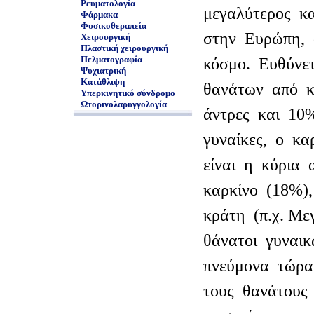
Ρευματολογία
μεγαλύτερος κ
Φάρμακα
Φυσικοθεραπεία
στην Ευρώπη, 
Χειρουργική
Πλαστική χειρουργική
Πελματογραφία
κόσμο. Ευθύνε
Ψυχιατρική
Κατάθλιψη
θανάτων από κ
Υπερκινητικό σύνδρομο
Ωτορινολαρυγγολογία
άντρες και 10%
γυναίκες, ο κ
είναι η κύρια 
καρκίνο (18%)
κράτη (π.χ. Με
θάνατοι γυναι
πνεύμονα τώρα
τους θανάτους