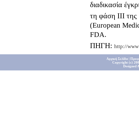
διαδικασία έγκρ
τη φάση ΙΙΙ τη
(
European
Medic
FDA
.
ΠΗΓΗ:
http
://
www
Αρχική Σελίδα
|
Προφ
Copyright (c) 200
Designed 