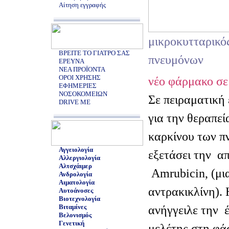
Αίτηση εγγραφής
μικροκυτταρικό
ΒΡΕΙΤΕ ΤΟ ΓΙΑΤΡΟ ΣΑΣ
πνευμόνων
ΕΡΕΥΝΑ
ΝΕΑ ΠΡΟΪΟΝΤΑ
ΟΡΟΙ ΧΡΗΣΗΣ
νέο φάρμακο σε
ΕΦΗΜΕΡΙΕΣ
ΝΟΣΟΚΟΜΕΙΩΝ
Σε πειραματική
DRIVE ME
για την θεραπεί
καρκίνου των π
Αγγειολογία
εξετάσει την
απ
Αλλεργιολογία
Αλτσχάιμερ
Αmrubicin, (μι
Ανδρολογία
Αιματολογία
αντρακικλίνη). 
Αυτοάνοσες
Βιοτεχνολογία
Βιταμίνες
ανήγγειλε την
Βελονισμός
Γενετική
μελέτης στη φάσ