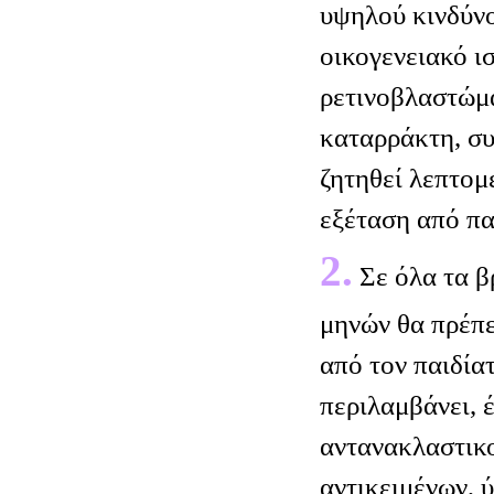
υψηλού κινδύν
οικογενειακό ι
ρετινοβλαστώμα
καταρράκτη, συ
ζητηθεί λεπτο
εξέταση από πα
2.
Σε όλα τα β
μηνών θα πρέπε
από τον παιδία
περιλαμβάνει, 
αντανακλαστικ
αντικειμένων, 