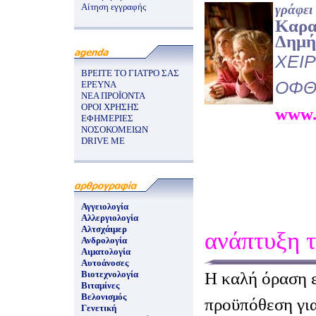
Αίτηση εγγραφής
γράφει
Καρα
Δημή
ΧΕΙ
ΒΡΕΙΤΕ ΤΟ ΓΙΑΤΡΟ ΣΑΣ
ΟΦΘ
ΕΡΕΥΝΑ
ΝΕΑ ΠΡΟΪΟΝΤΑ
ΟΡΟΙ ΧΡΗΣΗΣ
www.
ΕΦΗΜΕΡΙΕΣ
ΝΟΣΟΚΟΜΕΙΩΝ
DRIVE ME
Αγγειολογία
Αλλεργιολογία
Αλτσχάιμερ
ανάπτυξη 
Ανδρολογία
Αιματολογία
Αυτοάνοσες
Η καλή όραση ε
Βιοτεχνολογία
Βιταμίνες
Βελονισμός
προϋπόθεση για
Γενετική