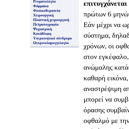
Ρευματολογία
επιτυγχάνεται
Φάρμακα
Φυσικοθεραπεία
πρώτων 6 μηνώ
Χειρουργική
Πλαστική χειρουργική
Εάν μέχρι να ω
Πελματογραφία
Ψυχιατρική
σύστημα, δηλαδ
Κατάθλιψη
Υπερκινητικό σύνδρομο
Ωτορινολαρυγγολογία
χρόνων, οι οφθ
στον εγκέφαλο, 
ανώμαλης κατάσ
καθαρή εικόνα,
αναστρέψιμη α
μπορεί να συμβ
όρασης συμβαίν
οφθαλμό με την