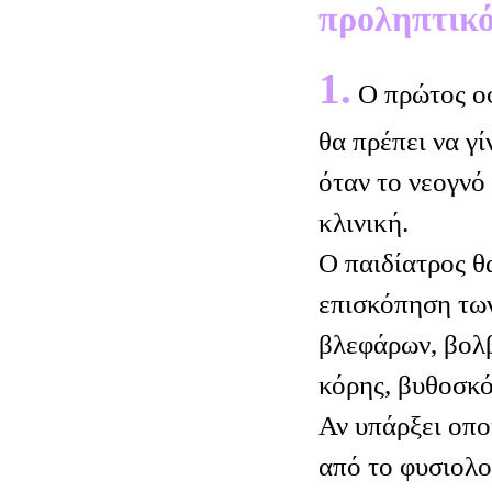
προληπτικό
1.
Ο πρώτος ο
θα πρέπει να γί
όταν το νεογνό
κλινική.
Ο παιδίατρος θα
επισκόπηση τω
βλεφάρων, βολβ
κόρης, βυθοσκ
Αν υπάρξει οπ
από το φυσιολο