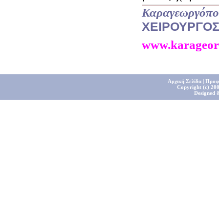
Καραγεωργόπο
ΧΕΙΡΟΥΡΓΟ
www.karageor
Αρχική Σελίδα
|
Προφ
Copyright (c) 200
Designed 