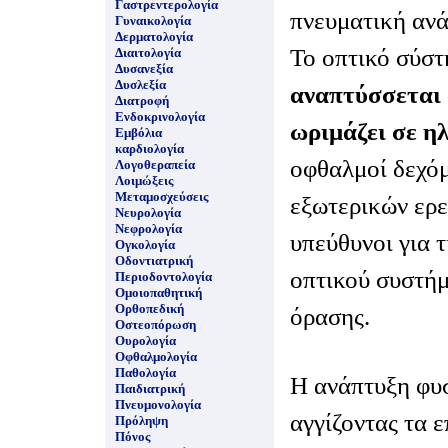
Γαστρεντερολογία
πνευματική ανά
Γυναικολογία
Δερματολογία
Το οπτικό σύσ
Διαιτολογία
Δυσανεξία
Δυσλεξία
αναπτύσσεται 
Διατροφή
Ενδοκρινολογία
ωριμάζει σε ηλ
Εμβόλια
καρδιολογία
οφθαλμοί δεχόμ
Λογοθεραπεία
Λοιμώξεις
Μεταμοσχεύσεις
εξωτερικών ερε
Νευρολογία
Νεφρολογία
υπεύθυνοι για 
Ογκολογία
Οδοντιατρική
οπτικού συστήμ
Περιοδοντολογία
Ομοιοπαθητική
Ορθοπεδική
όρασης.
Οστεοπόρωση
Ουρολογία
Οφθαλμολογία
Παθολογία
Η ανάπτυξη φυ
Παιδιατρική
Πνευμονολογία
αγγίζοντας τα ε
Πρόληψη
Πόνος