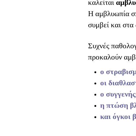
καλείται
αμβλ
Η αμβλυωπία σ
συμβεί και στα 
Συχνές παθολογ
προκαλούν αμβλ
ο στραβισ
οι διαθλασ
ο συγγενή
η πτώση β
και όγκοι 