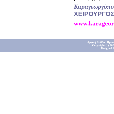
Καραγεωργόπο
ΧΕΙΡΟΥΡΓΟ
www.karageor
Αρχική Σελίδα
|
Προφ
Copyright (c) 200
Designed 