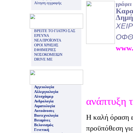
Αίτηση εγγραφής
γράφει
Καρα
Δημή
ΧΕΙ
ΒΡΕΙΤΕ ΤΟ ΓΙΑΤΡΟ ΣΑΣ
ΟΦΘ
ΕΡΕΥΝΑ
ΝΕΑ ΠΡΟΪΟΝΤΑ
ΟΡΟΙ ΧΡΗΣΗΣ
www.
ΕΦΗΜΕΡΙΕΣ
ΝΟΣΟΚΟΜΕΙΩΝ
DRIVE ME
Αγγειολογία
Αλλεργιολογία
Αλτσχάιμερ
ανάπτυξη 
Ανδρολογία
Αιματολογία
Αυτοάνοσες
Η καλή όραση ε
Βιοτεχνολογία
Βιταμίνες
Βελονισμός
προϋπόθεση για
Γενετική