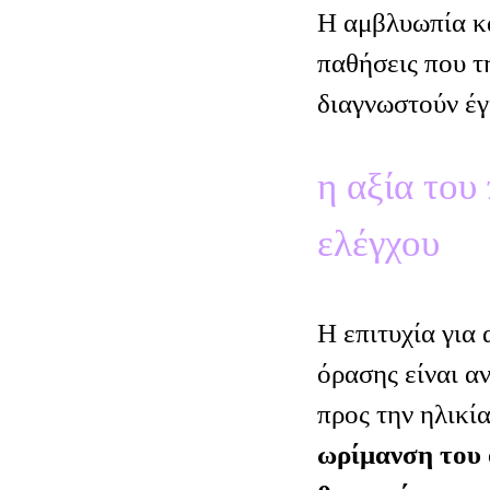
Η αμβλυωπία κα
παθήσεις που τ
διαγνωστούν έγ
η αξία του
ελέγχου
Η επιτυχία για
όρασης είναι α
προς την ηλικί
ωρίμανση του 