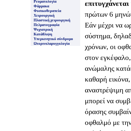
Ρευματολογία
επιτυγχάνεται
Φάρμακα
Φυσικοθεραπεία
πρώτων 6 μηνώ
Χειρουργική
Πλαστική χειρουργική
Εάν μέχρι να ω
Πελματογραφία
Ψυχιατρική
σύστημα, δηλαδ
Κατάθλιψη
Υπερκινητικό σύνδρομο
Ωτορινολαρυγγολογία
χρόνων, οι οφθ
στον εγκέφαλο, 
ανώμαλης κατάσ
καθαρή εικόνα,
αναστρέψιμη α
μπορεί να συμβ
όρασης συμβαίν
οφθαλμό με την