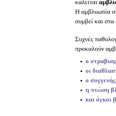
καλείται
αμβλ
Η αμβλυωπία σ
συμβεί και στα 
Συχνές παθολογ
προκαλούν αμβλ
ο στραβισ
οι διαθλασ
ο συγγενή
η πτώση β
και όγκοι 