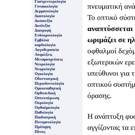
Γαστρεντερολογία
πνευματική ανά
Γυναικολογία
Δερματολογία
Το οπτικό σύσ
Διαιτολογία
Δυσανεξία
Δυσλεξία
αναπτύσσεται 
Διατροφή
Ενδοκρινολογία
ωριμάζει σε ηλ
Εμβόλια
καρδιολογία
οφθαλμοί δεχόμ
Λογοθεραπεία
Λοιμώξεις
Μεταμοσχεύσεις
εξωτερικών ερε
Νευρολογία
Νεφρολογία
υπεύθυνοι για 
Ογκολογία
Οδοντιατρική
οπτικού συστήμ
Περιοδοντολογία
Ομοιοπαθητική
Ορθοπεδική
όρασης.
Οστεοπόρωση
Ουρολογία
Οφθαλμολογία
Παθολογία
Η ανάπτυξη φυ
Παιδιατρική
Πνευμονολογία
αγγίζοντας τα ε
Πρόληψη
Πόνος