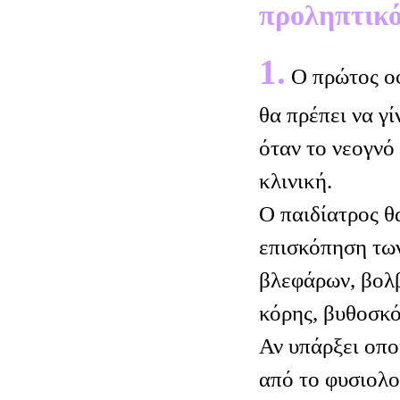
προληπτικό
1.
Ο πρώτος ο
θα πρέπει να γί
όταν το νεογνό
κλινική.
Ο παιδίατρος θα
επισκόπηση τω
βλεφάρων, βολβ
κόρης, βυθοσκ
Αν υπάρξει οπ
από το φυσιολο