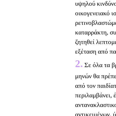
υψηλού κινδύν
οικογενειακό ι
ρετινοβλαστώμα
καταρράκτη, συ
ζητηθεί λεπτο
εξέταση από πα
2.
Σε όλα τα β
μηνών θα πρέπε
από τον παιδία
περιλαμβάνει, 
αντανακλαστικ
αντικειμένων, 