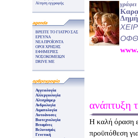
Αίτηση εγγραφής
γράφει
Καρα
Δημή
ΧΕΙ
ΒΡΕΙΤΕ ΤΟ ΓΙΑΤΡΟ ΣΑΣ
ΟΦΘ
ΕΡΕΥΝΑ
ΝΕΑ ΠΡΟΪΟΝΤΑ
ΟΡΟΙ ΧΡΗΣΗΣ
www.
ΕΦΗΜΕΡΙΕΣ
ΝΟΣΟΚΟΜΕΙΩΝ
DRIVE ME
Αγγειολογία
Αλλεργιολογία
Αλτσχάιμερ
ανάπτυξη 
Ανδρολογία
Αιματολογία
Αυτοάνοσες
Η καλή όραση ε
Βιοτεχνολογία
Βιταμίνες
Βελονισμός
προϋπόθεση για
Γενετική