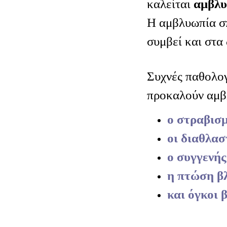
καλείται
αμβλ
Η αμβλυωπία σ
συμβεί και στα 
Συχνές παθολογ
προκαλούν αμβλ
ο στραβισ
οι διαθλασ
ο συγγενή
η πτώση β
και όγκοι 