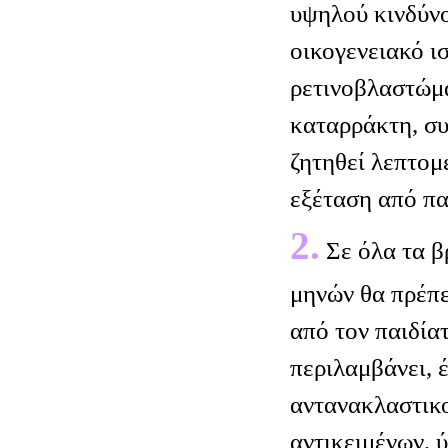
υψηλού κινδύν
οικογενειακό ι
ρετινοβλαστώμα
καταρράκτη, συ
ζητηθεί λεπτο
εξέταση από πα
2.
Σε όλα τα β
μηνών θα πρέπε
από τον παιδία
περιλαμβάνει, 
αντανακλαστικ
αντικειμένων, 