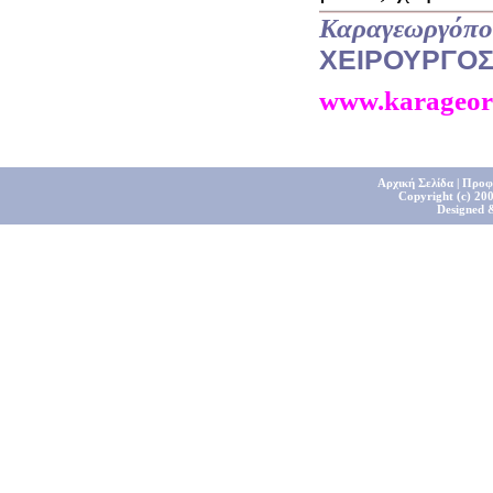
Καραγεωργόπο
ΧΕΙΡΟΥΡΓΟ
www.karageor
Αρχική Σελίδα
|
Προφ
Copyright (c) 200
Designed 