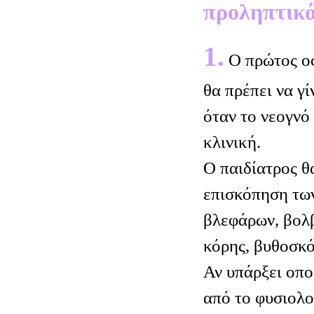
προληπτικό
1.
Ο πρώτος ο
θα πρέπει να γί
όταν το νεογνό
κλινική.
Ο παιδίατρος θα
επισκόπηση τω
βλεφάρων, βολβ
κόρης, βυθοσκ
Αν υπάρξει οπ
από το φυσιολο