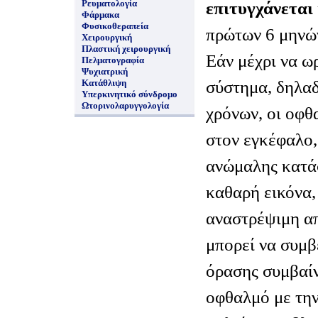
Ρευματολογία
επιτυγχάνεται
Φάρμακα
Φυσικοθεραπεία
πρώτων 6 μηνώ
Χειρουργική
Πλαστική χειρουργική
Εάν μέχρι να ω
Πελματογραφία
Ψυχιατρική
σύστημα, δηλαδ
Κατάθλιψη
Υπερκινητικό σύνδρομο
Ωτορινολαρυγγολογία
χρόνων, οι οφθ
στον εγκέφαλο, 
ανώμαλης κατάσ
καθαρή εικόνα,
αναστρέψιμη α
μπορεί να συμβ
όρασης συμβαίν
οφθαλμό με την