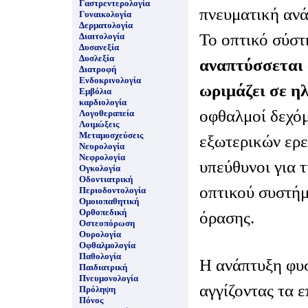
Γαστρεντερολογία
πνευματική ανά
Γυναικολογία
Δερματολογία
Το οπτικό σύσ
Διαιτολογία
Δυσανεξία
Δυσλεξία
αναπτύσσεται 
Διατροφή
Ενδοκρινολογία
ωριμάζει σε ηλ
Εμβόλια
καρδιολογία
οφθαλμοί δεχόμ
Λογοθεραπεία
Λοιμώξεις
Μεταμοσχεύσεις
εξωτερικών ερε
Νευρολογία
Νεφρολογία
υπεύθυνοι για 
Ογκολογία
Οδοντιατρική
οπτικού συστήμ
Περιοδοντολογία
Ομοιοπαθητική
Ορθοπεδική
όρασης.
Οστεοπόρωση
Ουρολογία
Οφθαλμολογία
Παθολογία
Η ανάπτυξη φυ
Παιδιατρική
Πνευμονολογία
αγγίζοντας τα ε
Πρόληψη
Πόνος