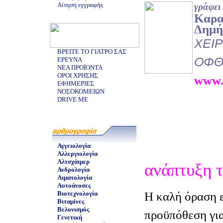
Αίτηση εγγραφής
γράφει
Καρα
Δημή
ΧΕΙ
ΒΡΕΙΤΕ ΤΟ ΓΙΑΤΡΟ ΣΑΣ
ΟΦΘ
ΕΡΕΥΝΑ
ΝΕΑ ΠΡΟΪΟΝΤΑ
ΟΡΟΙ ΧΡΗΣΗΣ
www.
ΕΦΗΜΕΡΙΕΣ
ΝΟΣΟΚΟΜΕΙΩΝ
DRIVE ME
Αγγειολογία
Αλλεργιολογία
Αλτσχάιμερ
ανάπτυξη 
Ανδρολογία
Αιματολογία
Αυτοάνοσες
Η καλή όραση ε
Βιοτεχνολογία
Βιταμίνες
Βελονισμός
προϋπόθεση για
Γενετική