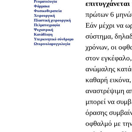
Ρευματολογία
επιτυγχάνεται
Φάρμακα
Φυσικοθεραπεία
πρώτων 6 μηνώ
Χειρουργική
Πλαστική χειρουργική
Εάν μέχρι να ω
Πελματογραφία
Ψυχιατρική
σύστημα, δηλαδ
Κατάθλιψη
Υπερκινητικό σύνδρομο
Ωτορινολαρυγγολογία
χρόνων, οι οφθ
στον εγκέφαλο, 
ανώμαλης κατάσ
καθαρή εικόνα,
αναστρέψιμη α
μπορεί να συμβ
όρασης συμβαίν
οφθαλμό με την