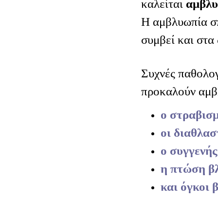
καλείται
αμβλ
Η αμβλυωπία σ
συμβεί και στα 
Συχνές παθολογ
προκαλούν αμβλ
ο στραβισ
οι διαθλασ
ο συγγενή
η πτώση β
και όγκοι 