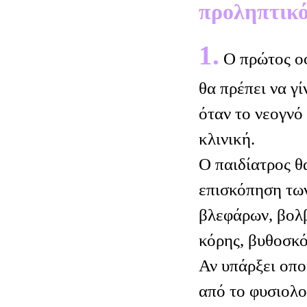
προληπτικό
1.
Ο πρώτος ο
θα πρέπει να γί
όταν το νεογνό
κλινική.
Ο παιδίατρος θα
επισκόπηση τω
βλεφάρων, βολβ
κόρης, βυθοσκ
Αν υπάρξει οπ
από το φυσιολο