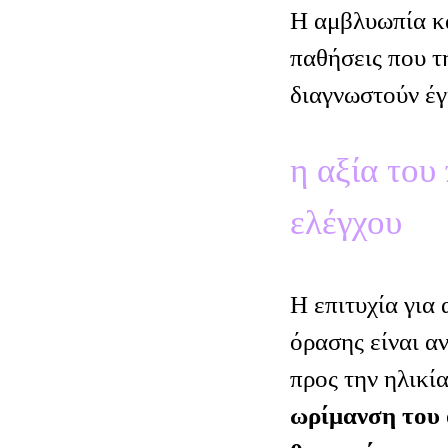
Η αμβλυωπία κα
παθήσεις που τ
διαγνωστούν έγ
η αξία του
ελέγχου
Η επιτυχία για
όρασης είναι α
προς την ηλικί
ωρίμανση του 