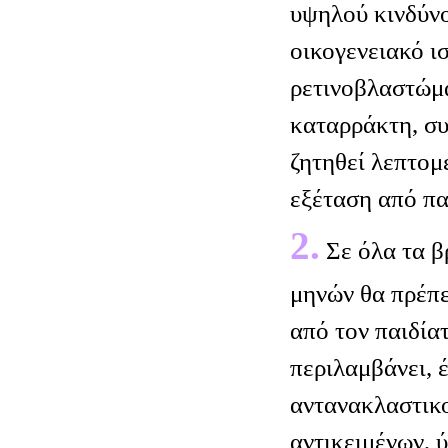
υψηλού κινδύν
οικογενειακό ι
ρετινοβλαστώμα
καταρράκτη, συ
ζητηθεί λεπτο
εξέταση από πα
2.
Σε όλα τα β
μηνών θα πρέπε
από τον παιδία
περιλαμβάνει, 
αντανακλαστικ
αντικειμένων, 