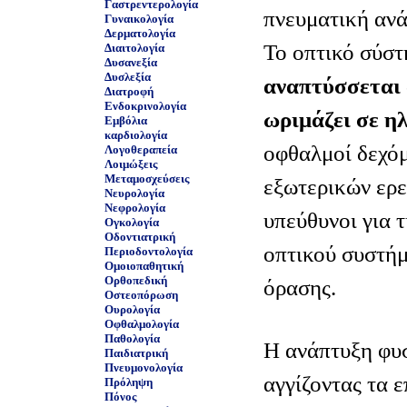
Γαστρεντερολογία
πνευματική ανά
Γυναικολογία
Δερματολογία
Το οπτικό σύσ
Διαιτολογία
Δυσανεξία
Δυσλεξία
αναπτύσσεται 
Διατροφή
Ενδοκρινολογία
ωριμάζει σε ηλ
Εμβόλια
καρδιολογία
οφθαλμοί δεχόμ
Λογοθεραπεία
Λοιμώξεις
Μεταμοσχεύσεις
εξωτερικών ερε
Νευρολογία
Νεφρολογία
υπεύθυνοι για 
Ογκολογία
Οδοντιατρική
οπτικού συστήμ
Περιοδοντολογία
Ομοιοπαθητική
Ορθοπεδική
όρασης.
Οστεοπόρωση
Ουρολογία
Οφθαλμολογία
Παθολογία
Η ανάπτυξη φυ
Παιδιατρική
Πνευμονολογία
αγγίζοντας τα ε
Πρόληψη
Πόνος