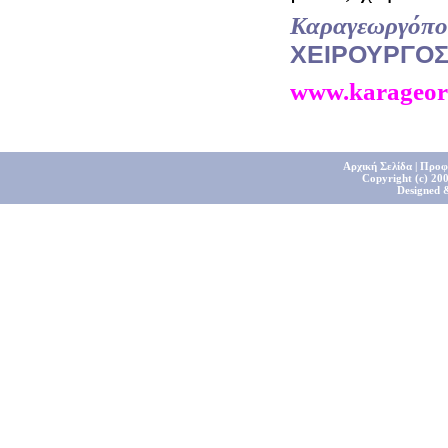
Καραγεωργόπο
ΧΕΙΡΟΥΡΓΟ
www.karageor
Αρχική Σελίδα
|
Προφ
Copyright (c) 200
Designed 