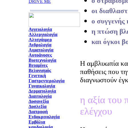
ο στραβισμ
DRIVE ME
οι διαθλαστ
ο συγγενής
Αγγειολογία
η πτώση βλ
Αλλεργιολογία
Αλτσχάιμερ
και όγκοι β
Ανδρολογία
Αιματολογία
Αυτοάνοσες
Βιοτεχνολογία
Η αμβλυωπία κα
Βιταμίνες
παθήσεις που τη
Βελονισμός
Γενετική
διαγνωστούν έγκ
Γαστρεντερολογία
Γυναικολογία
Δερματολογία
Διαιτολογία
η αξία του 
Δυσανεξία
Δυσλεξία
ελέγχου
Διατροφή
Ενδοκρινολογία
Εμβόλια
καρδιολογία