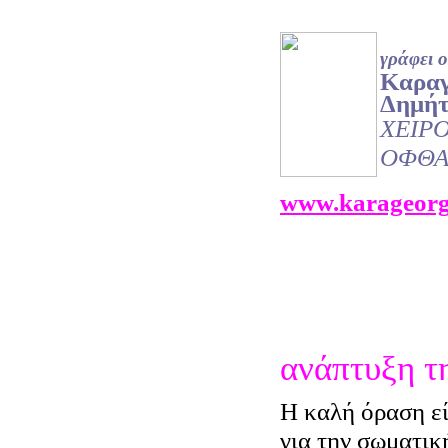
γράφει ο
Καραγ
Δημήτ
ΧΕΙΡ
ΟΦΘΑ
www.karageorg
ανάπτυξη τ
Η καλή όραση ε
για την σωματικ