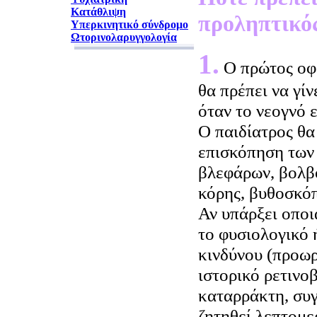
Κατάθλιψη
προληπτικός
Υπερκινητικό σύνδρομο
Ωτορινολαρυγγολογία
1.
Ο πρώτος οφ
θα πρέπει να γίν
όταν το νεογνό ε
Ο παιδίατρος θα
επισκόπηση των
βλεφάρων, βολβο
κόρης, βυθοσκό
Αν υπάρξει οπο
το φυσιολογικό 
κινδύνου (προωρ
ιστορικό ρετινο
καταρράκτη, συγ
ζητηθεί λεπτομ