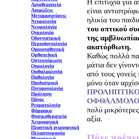
Η επιτυχία για 
Λογοθεραπεία
είναι αντιστρόφ
Λοιμώξεις
Μεταμοσχεύσεις
ηλικία του παιδ
Νευρολογία
Νεφρολογία
του οπτικού συ
Ογκολογία
της αμβλυωπίας
Οδοντιατρική
Περιοδοντολογία
ακατόρθωτη.
Ομοιοπαθητική
Καθώς πολλά πα
Ορθοπεδική
Οστεοπόρωση
μάτια δεν γίνον
Ουρολογία
Οφθαλμολογία
από τους γονείς
Παθολογία
μόνο όταν αρχίσ
Παιδιατρική
Πνευμονολογία
ΠΡΟΛΗΠΤΙΚ
Πρόληψη
ΟΦΘΑΛΜΟΛΟ
Πόνος
Ρευματολογία
πολύ μικρότερες 
Φάρμακα
Φυσικοθεραπεία
αξία.
Χειρουργική
Πλαστική χειρουργική
Πελματογραφία
Πότε πρέπει
Ψυχιατρική