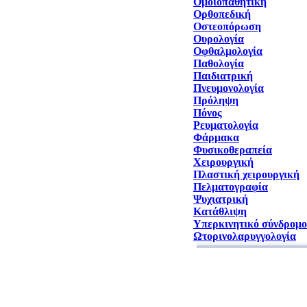
Ομοιοπαθητική
Ορθοπεδική
Οστεοπόρωση
Ουρολογία
Οφθαλμολογία
Παθολογία
Παιδιατρική
Πνευμονολογία
Πρόληψη
Πόνος
Ρευματολογία
Φάρμακα
Φυσικοθεραπεία
Χειρουργική
Πλαστική χειρουργική
Πελματογραφία
Ψυχιατρική
Κατάθλιψη
Υπερκινητικό σύνδρομο
Ωτορινολαρυγγολογία