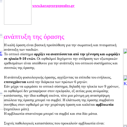
www.karageorgopoulos.gr
ανάπτυξη της όρασης
Η καλή όραση είναι βασική προϋπόθεση για την σωματική και πνευματική
ανάπτυξη των παιδιών.
Σ
Το οπτικό σύστημα
αρχίζει να αναπτύσσεται από την γέννηση και ωριμάζει
σε ηλικία 9-10 ετών.
Οι οφθαλμοί δεχόμενοι την επίδραση των εξωτερικών
ερεθισμάτων είναι υπεύθυνοι για την ανάπτυξη του οπτικού συστήματος και
συνεπώς της όρασης.
Η ανάπτυξη φυσιολογικής όρασης, αγγίζοντας τα επίπεδα του ενήλικος,
επιτυγχάνεται
κατά την διάρκεια των πρώτων 6 μηνών.
Εάν μέχρι να ωριμάσει το οπτικό σύστημα, δηλαδή την ηλικία των 9 χρόνων,
οι οφθαλμοί δεν μεταφέρουν στον εγκέφαλο, εξ αιτίας μιας ανώμαλης
κατάστασης, την ίδια καθαρή εικόνα, τότε μια μόνιμη μη αναστρέψιμη
απώλεια της όρασης μπορεί να συμβεί. Η ελάττωση της όρασης συμβαίνει
συνήθως στον οφθαλμό με την χειρότερη όραση και καλείται
αμβλυωπία
(τεμπέλικο μάτι).
Η αμβλυωπία σπανιότερα μπορεί να συμβεί και στα δύο μάτια.
Συχνές παθολογικές καταστάσεις που προκαλούν αμβλυωπία είναι: