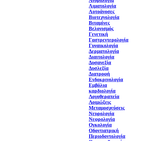
Ανδρολογία
Αιματολογία
Αυτοάνοσες
Βιοτεχνολογία
Βιταμίνες
Βελονισμός
Γενετική
Γαστρεντερολογία
Γυναικολογία
Δερματολογία
Διαιτολογία
Δυσανεξία
Δυσλεξία
Διατροφή
Ενδοκρινολογία
Εμβόλια
καρδιολογία
Λογοθεραπεία
Λοιμώξεις
Μεταμοσχεύσεις
Νευρολογία
Νεφρολογία
Ογκολογία
Οδοντιατρική
Περιοδοντολογία