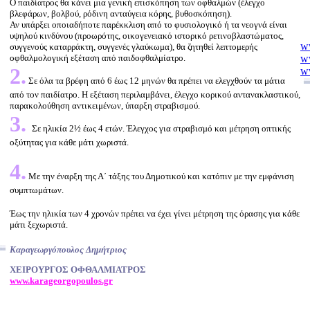
Ο παιδίατρος θα κάνει μια γενική επισκόπηση των οφθαλμών (έλεγχο
βλεφάρων, βολβού, ρόδινη ανταύγεια κόρης, βυθοσκόπηση).
Αν υπάρξει οποιαδήποτε παρέκκλιση από το φυσιολογικό ή τα νεογνά είναι
υψηλού κινδύνου (προωρότης, οικογενειακό ιστορικό ρετινοβλαστώματος,
w
συγγενούς καταρράκτη, συγγενές γλαύκωμα), θα ζητηθεί λεπτομερής
ww
οφθαλμολογική εξέταση από παιδοφθαλμίατρο.
w
2.
ww
Σε όλα τα βρέφη από 6 έως 12 μηνών θα πρέπει να ελεγχθούν τα μάτια
ww
από τον παιδίατρο. Η εξέταση περιλαμβάνει, έλεγχο κορικού αντανακλαστικού,
ww
παρακολούθηση αντικειμένων, ύπαρξη στραβισμού.
3.
ww
Σε ηλικία 2½ έως 4 ετών. Έλεγχος για στραβισμό και μέτρηση οπτικής
w
οξύτητας για κάθε μάτι χωριστά.
ww
ww
4.
nu
Με την έναρξη της Α΄ τάξης του Δημοτικού και κατόπιν με την εμφάνιση
po
συμπτωμάτων.
ww
w
Έως την ηλικία των 4 χρονών πρέπει να έχει γίνει μέτρηση της όρασης για κάθε
w
μάτι ξεχωριστά.
w
w
Καραγεωργόπουλος Δημήτριος
ww
ww
ΧΕΙΡΟΥΡΓΟΣ ΟΦΘΑΛΜΙΑΤΡΟΣ
ww
www.karageorgopoulos.gr
ww
w