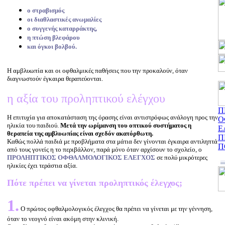
ο στραβισμός
οι διαθλαστικές ανωμαλίες
ο συγγενής καταρράκτης,
η πτώση βλεφάρου
και όγκοι βολβού.
Η αμβλυωπία και οι οφθαλμικές παθήσεις που την προκαλούν, όταν
διαγνωστούν έγκαιρα θεραπεύονται.
η αξία του προληπτικού ελέγχου
Π
Η επιτυχία για αποκατάσταση της όρασης είναι αντιστρόφως ανάλογη προς την
Ο
ηλικία του παιδιού.
Μετά την ωρίμανση του οπτικού συστήματος η
Ε
θεραπεία της αμβλυωπίας είναι σχεδόν ακατόρθωτη.
Π
Καθώς πολλά παιδιά με προβλήματα στα μάτια δεν γίνονται έγκαιρα αντιληπτά
Π
από τους γονείς η το περιβάλλον, παρά μόνο όταν αρχίσουν το σχολείο, ο
ΠΡΟΛΗΠΤΙΚΟΣ ΟΦΘΑΛΜΟΛΟΓΙΚΟΣ ΕΛΕΓΧΟΣ
σε πολύ μικρότερες
ηλικίες έχει τεράστια αξία.
Πότε πρέπει να γίνεται προληπτικός έλεγχος;
1.
Ο πρώτος οφθαλμολογικός έλεγχος θα πρέπει να γίνεται με την γέννηση,
όταν το νεογνό είναι ακόμη στην κλινική.