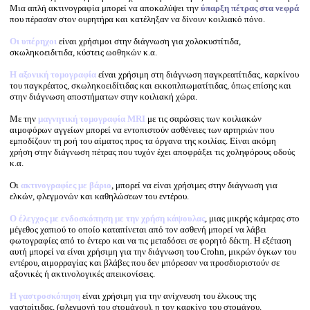
w
Μια απλή ακτινογραφία μπορεί να αποκαλύψει την
ύπαρξη πέτρας στα νεφρά
που πέρασαν στον ουρητήρα και κατέληξαν να δίνουν κοιλιακό πόνο.
ww
w
Οι υπέρηχοι
είναι χρήσιμοι στην διάγνωση για χολοκυστίτιδα,
w
σκωληκοειδιτιδα, κύστεις ωοθηκών κ.α.
Η αξονική τομογραφία
είναι χρήσιμη στη διάγνωση παγκρεατίτιδας, καρκίνου
του παγκρέατος, σκωληκοειδίτιδας και εκκοπλπωματίτιδας, όπως επίσης και
στην διάγνωση αποστήματων στην κοιλιακή χώρα.
Με την
μαγνητική τομογραφία MRI
με τις σαρώσεις των κοιλιακών
αιμοφόρων αγγείων μπορεί να εντοπιστούν ασθένειες των αρτηριών που
εμποδίζουν τη ροή του αίματος προς τα όργανα της κοιλίας. Είναι ακόμη
χρήση στην διάγνωση πέτρας που τυχόν έχει αποφράξει τις χοληφόρους οδούς
κ.α.
Οι
ακτινογραφίες με βάριο
, μπορεί να είναι χρήσιμες στην διάγνωση για
ελκών, φλεγμονών και καθηλώσεων του εντέρου.
Ο έλεγχος με ενδοσκόπηση με την χρήση κάψουλας
, μιας μικρής κάμερας στο
μέγεθος χαπιού το οποίο καταπίνεται από τον ασθενή μπορεί να λάβει
φωτογραφίες από το έντερο και να τις μεταδόσει σε φορητό δέκτη. Η εξέταση
αυτή μπορεί να είναι χρήσιμη για την διάγνωση του Crohn, μικρών όγκων του
εντέρου, αιμορραγίας και βλάβες που δεν μπόρεσαν να προσδιοριστούν σε
αξονικές ή ακτινολογικές απεικονίσεις.
Η γαστροσκόπηση
είναι χρήσιμη για την ανίχνευση του έλκους της
γαστρίτιδας, (φλεγμονή του στομάχου), η τον καρκίνο του στομάχου.