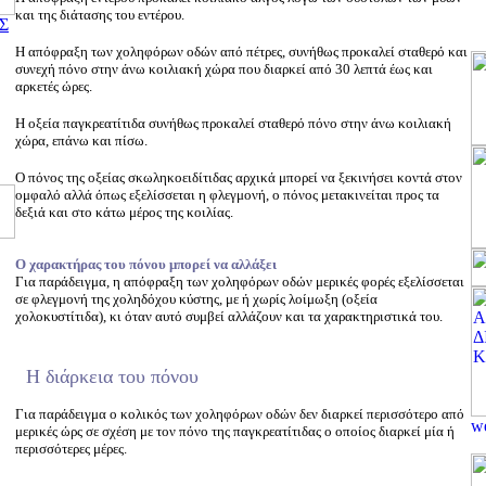
και της διάτασης του εντέρου.
Σ
Η απόφραξη των χοληφόρων οδών από πέτρες, συνήθως προκαλεί σταθερό και
συνεχή πόνο στην άνω κοιλιακή χώρα που διαρκεί από 30 λεπτά έως και
αρκετές ώρες.
Η οξεία παγκρεατίτιδα συνήθως προκαλεί σταθερό πόνο στην άνω κοιλιακή
χώρα, επάνω και πίσω.
Ο πόνος της οξείας σκωληκοειδίτιδας αρχικά μπορεί να ξεκινήσει κοντά στον
ομφαλό αλλά όπως εξελίσσεται η φλεγμονή, ο πόνος μετακινείται προς τα
δεξιά και στο κάτω μέρος της κοιλίας.
Ο χαρακτήρας του πόνου μπορεί να αλλάξει
Για παράδειγμα, η απόφραξη των χοληφόρων οδών μερικές φορές εξελίσσεται
σε φλεγμονή της χοληδόχου κύστης, με ή χωρίς λοίμωξη (οξεία
χολοκυστίτιδα), κι όταν αυτό συμβεί αλλάζουν και τα χαρακτηριστικά του.
Η διάρκεια του πόνου
Για παράδειγμα ο κολικός των χοληφόρων οδών δεν διαρκεί περισσότερο από
μερικές ώρς σε σχέση με τον πόνο της παγκρεατίτιδας ο οποίος διαρκεί μία ή
περισσότερες μέρες.