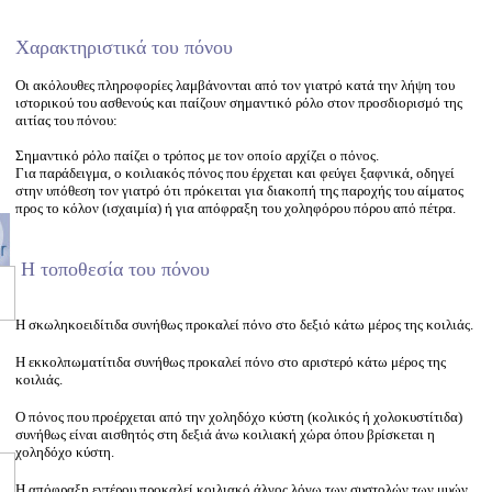
Χαρακτηριστικά του πόνου
Οι ακόλουθες πληροφορίες λαμβάνονται από τον γιατρό κατά την λήψη του
ιστορικού του ασθενούς και παίζουν σημαντικό ρόλο στον προσδιορισμό της
αιτίας του πόνου:
Σημαντικό ρόλο παίζει ο τρόπος με τον οποίο αρχίζει ο πόνος.
Για παράδειγμα, ο κοιλιακός πόνος που έρχεται και φεύγει ξαφνικά, οδηγεί
στην υπόθεση τον γιατρό ότι πρόκειται για διακοπή της παροχής του αίματος
προς το κόλον (ισχαιμία) ή για απόφραξη του χοληφόρου πόρου από πέτρα.
Η τοποθεσία του πόνου
Η σκωληκοειδίτιδα συνήθως προκαλεί πόνο στο δεξιό κάτω μέρος της κοιλιάς.
Η εκκολπωματίτιδα συνήθως προκαλεί πόνο στο αριστερό κάτω μέρος της
κοιλιάς.
Ο πόνος που προέρχεται από την χοληδόχο κύστη (κολικός ή χολοκυστίτιδα)
συνήθως είναι αισθητός στη δεξιά άνω κοιλιακή χώρα όπου βρίσκεται η
χοληδόχο κύστη.
Η απόφραξη εντέρου προκαλεί κοιλιακό άλγος λόγω των συστολών των μυών