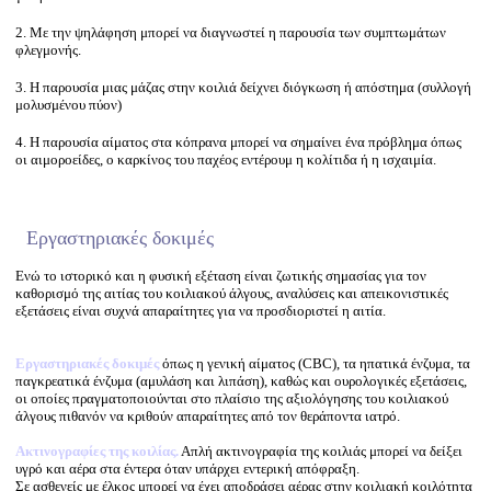
w
ww
2. Με την ψηλάφηση μπορεί να διαγνωστεί η παρουσία των συμπτωμάτων
ww
φλεγμονής.
w
3. Η παρουσία μιας μάζας στην κοιλιά δείχνει διόγκωση ή απόστημα (συλλογή
w
μολυσμένου πύον)
ho
ww
4. Η παρουσία αίματος στα κόπρανα μπορεί να σημαίνει ένα πρόβλημα όπως
ww
οι αιμοροείδες, ο καρκίνος του παχέος εντέρουμ η κολίτιδα ή η ισχαιμία.
w
ww
ww
ww
Εργαστηριακές δοκιμές
w
w
Ενώ το ιστορικό και η φυσική εξέταση είναι ζωτικής σημασίας για τον
ww
καθορισμό της αιτίας του κοιλιακού άλγους, αναλύσεις και απεικονιστικές
ww
εξετάσεις είναι συχνά απαραίτητες για να προσδιοριστεί η αιτία.
ww
ww
Εργαστηριακές δοκιμές
όπως η γενική αίματος (CBC), τα ηπατικά ένζυμα, τα
w
παγκρεατικά ένζυμα (αμυλάση και λιπάση), καθώς και ουρολογικές εξετάσεις,
ww
οι οποίες πραγματοποιούνται στο πλαίσιο της αξιολόγησης του κοιλιακού
ww
άλγους πιθανόν να κριθούν απαραίτητες από τον θεράποντα ιατρό.
ww
ww
Ακτινογραφίες της κοιλίας.
Απλή ακτινογραφία της κοιλιάς μπορεί να δείξει
w
υγρό και αέρα στα έντερα όταν υπάρχει εντερική απόφραξη.
ww
Σε ασθενείς με έλκος μπορεί να έχει αποδράσει αέρας στην κοιλιακή κοιλότητα