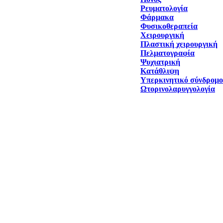
Ρευματολογία
Φάρμακα
Φυσικοθεραπεία
Χειρουργική
Πλαστική χειρουργική
Πελματογραφία
Ψυχιατρική
Κατάθλιψη
Υπερκινητικό σύνδρομο
Ωτορινολαρυγγολογία