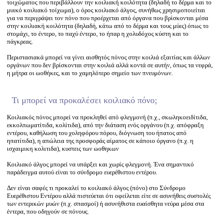
τοιχώματος που περιβάλλουν την κοιλιακή κοιλότητα (δηλαδή το δέρμα και το
μυικό κοιλιακό τοίχωμα), ο όρος κοιλιακό άλγος, συνήθως χρησιμοποιείται
για να περιγράψει τον πόνο που προέρχεται από όργανα που βρίσκονται μέσα
στην κοιλιακή κοιλότητα (δηλαδή, κάτω από το δέρμα και τους μύες) όπως το
στομάχι, το έντερο, το παχύ έντερο, το ήπαρ η χολυδόχος κύστη και το
πάγκρεας.
Περιστασιακά μπορεί να γίνει αισθητός πόνος στην κοιλιά εξαιτίας και άλλων
οργάνων που δεν βρίσκονται στην κοιλιά αλλά κοντά σε αυτήν, όπως τα νεφρά,
η μήτρα οι ωοθήκες, και το χαμηλότερο σημείο των πνευμόνων.
Τι μπορεί να προκαλέσει κοιλιακό πόνο;
Κοιλιακός πόνος μπορεί να προκληθεί από φλεγμονή (π.χ., σκωληκοειδίτιδα,
εκκολπωματίτιδα, κολίτιδα), από την διάταση ενός οργάνου (π.χ. απόφραξη
εντέρου, καθήλωση του χοληφόρου πόρου, διόγνωση του ήπατος από
ηπατίτιδα), η απώλεια της προσφοράς αίματος σε κάποιο όργανο (π.χ. η
ισχαιμικη κολιτιδα), κυστεις των ωοθηκων
Κοιλιακό άλγος μπορεί να υπάρξει και χωρίς φλεγμονή. Ένα σημαντικό
παράδειγμα αυτού είναι το σύνδρομο ευερέθιστου εντέρου.
Δεν είναι σαφές τι προκαλεί το κοιλιακό άλγος (πόνο) στο Σύνδρομο
Ευερέθιστου Εντέρου αλλά πιστεύεται ότι οφείλεται είτε σε ασυνήθεις συστολές
των εντερικών μυών (π.χ. σπασμοί) ή ασυνήθιστα ευαίσθητα νεύρα μέσα στα
έντερα, που οδηγούν σε πόνους.