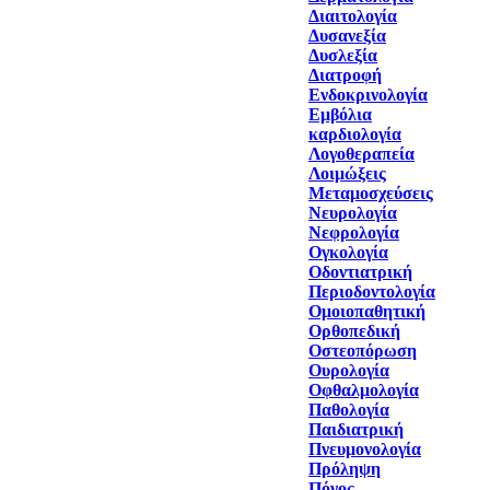
Διαιτολογία
Δυσανεξία
Δυσλεξία
Διατροφή
Ενδοκρινολογία
Εμβόλια
καρδιολογία
Λογοθεραπεία
Λοιμώξεις
Μεταμοσχεύσεις
Νευρολογία
Νεφρολογία
Ογκολογία
Οδοντιατρική
Περιοδοντολογία
Ομοιοπαθητική
Ορθοπεδική
Οστεοπόρωση
Ουρολογία
Οφθαλμολογία
Παθολογία
Παιδιατρική
Πνευμονολογία
Πρόληψη
Πόνος