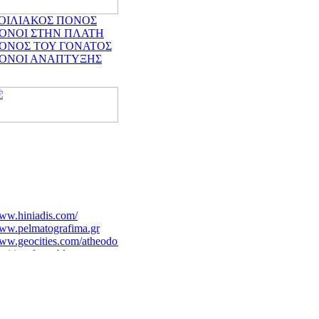
ΟΙΛΙΑΚΟΣ ΠΟΝΟΣ
ΟΝΟΙ ΣΤΗΝ ΠΛΑΤΗ
ΟΝΟΣ ΤΟΥ ΓΟΝΑΤΟΣ
ΟΝΟΙ ΑΝΑΠΤΥΞΗΣ
ww.hiniadis.com/
ww.pelmatografima.gr
w.geocities.com/atheodori/
tritionalcare.blogspot.com/2007/12/blog-
st_4591.html
ww.gynaecology.com.cy/gr.htm
w.palliative.gr/uoa/index.html
ww.mediforma.gr
ww.karageorgopoulos.gr/main.php