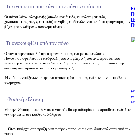
Τι είναι αυτό που κάνει τον πόνο χειρότερο
Κ
Π
Οι πόνοι λόγω φλεγμονής (σκωληκοειδίτιδα, εκκολπωματίτιδα,
Π
χολοκυστίτιδα, παγκρεατίτιδα) συνήθως επιδεινώνονται από το φτάρνισμα, τον
Π
βήχα ή οποιαδήποτε απότομη κίνηση.
Τι ανακουφίζει από τον πόνο
Ο πόνος της δυσκοιλιότητας φεύγει προσωρινά με τις κενώσεις.
Πόνος που οφείλεται σε απόφραξη του στομάχου ή του ανώτερου λεπτού
εντέρου μπορεί να ανακουφιστεί προσωρινά από τον εμετό, που μειώνει την
διάταση που προκαλείται από την απόφραξη.
Η χρήση αντιόξινων μπορεί να ανακουφίσει προσωρινά τον πόνο στο έλκος
στομάχου.
w
w
Φυσική εξέταση
ww
nu
Μ
ε την εξέταση του ασθενούς ο γιατρός θα προσδιορίσει τις πρόσθετες ενδείξεις
po
για την αιτία του κοιλιακού άλγους
w
ww
w
1. Όταν υπάρχει απόφραξη των εντέρων παρουσία ήχων διαπιστώνεται από τον
w
γιατρό.