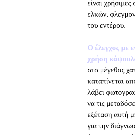
είναι χρήσιμες 
ελκών, φλεγμο
του εντέρου.
Ο έλεγχος με 
χρήση κάψουλ
στο μέγεθος χα
καταπίνεται απ
λάβει φωτογραφ
να τις μεταδόσ
εξέταση αυτή μ
για την διάγνω