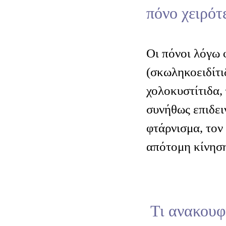
πόνο χειρότ
Οι πόνοι λόγω
(σκωληκοειδίτι
χολοκυστίτιδα,
συνήθως επιδει
φτάρνισμα, τον
απότομη κίνησ
Τι ανακουφί