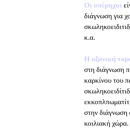
Οι υπέρηχοι
εί
διάγνωση για χ
σκωληκοειδιτιδ
κ.α.
Η αξονική το
στη διάγνωση π
καρκίνου του π
σκωληκοειδίτιδ
εκκοπλπωματίτι
στην διάγνωση
κοιλιακή χώρα.