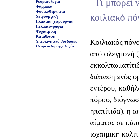
Τι μπορεί 
Ρευματολογία
Φάρμακα
Φυσικοθεραπεία
κοιλιακό πό
Χειρουργική
Πλαστική χειρουργική
Πελματογραφία
Ψυχιατρική
Κατάθλιψη
Κοιλιακός πόνο
Υπερκινητικό σύνδρομο
Ωτορινολαρυγγολογία
από φλεγμονή (
εκκολπωματίτιδ
διάταση ενός ο
εντέρου, καθή
πόρου, διόγνωσ
ηπατίτιδα), η 
αίματος σε κάπο
ισχαιμικη κολιτ