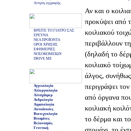
Αίτηση εγγραφής
Αν και ο κοιλι
προκύψει από τ
ΒΡΕΙΤΕ ΤΟ ΓΙΑΤΡΟ ΣΑΣ
κοιλιακού τοιχ
ΕΡΕΥΝΑ
ΝΕΑ ΠΡΟΪΟΝΤΑ
περιβάλλουν τη
ΟΡΟΙ ΧΡΗΣΗΣ
ΕΦΗΜΕΡΙΕΣ
(δηλαδή το δέρ
ΝΟΣΟΚΟΜΕΙΩΝ
DRIVE ME
κοιλιακό τοίχω
άλγος, συνήθως
περιγράψει τον
Αγγειολογία
Αλλεργιολογία
Αλτσχάιμερ
από όργανα που
Ανδρολογία
Αιματολογία
κοιλιακή κοιλό
Αυτοάνοσες
Βιοτεχνολογία
το δέρμα και τ
Βιταμίνες
Βελονισμός
Γενετική
στομάχι, το έντ