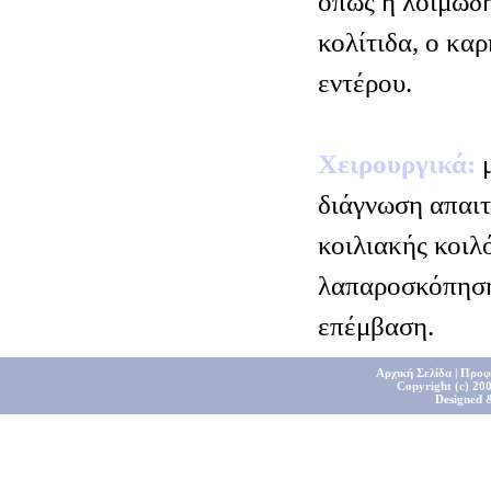
όπως η λοιμώδη
κολίτιδα, ο κα
εντέρου.
Χειρουργικά:
μ
διάγνωση απαιτ
κοιλιακής κοιλό
λαπαροσκόπηση 
επέμβαση.
Αρχική Σελίδα
|
Προφ
Copyright (c) 200
Designed 