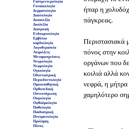
Γαστρεντερολογία
Γυναικολογία
ήπαρ η χολυδόχ
Δερματολογία
Διαιτολογία
πάγκρεας.
Δυσανεξία
Δυσλεξία
Διατροφή
Ενδοκρινολογία
Εμβόλια
Περιστασιακά μ
καρδιολογία
Λογοθεραπεία
πόνος στην κοιλ
Λοιμώξεις
Μεταμοσχεύσεις
οργάνων που δε
Νευρολογία
Νεφρολογία
Ογκολογία
κοιλιά αλλά κο
Οδοντιατρική
Περιοδοντολογία
νεφρά, η μήτρα 
Ομοιοπαθητική
Ορθοπεδική
χαμηλότερο ση
Οστεοπόρωση
Ουρολογία
Οφθαλμολογία
Παθολογία
Παιδιατρική
Πνευμονολογία
Πρόληψη
Πόνος