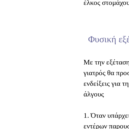
έλκος στομάχου
Φυσική εξ
Μ
ε την εξέτασ
γιατρός θα προ
ενδείξεις για τ
άλγους
1. Όταν υπάρχε
εντέρων παρουσ