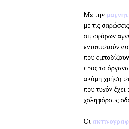
Με την
μαγνητ
με τις σαρώσει
αιμοφόρων αγγε
εντοπιστούν ασ
που εμποδίζουν
προς τα όργανα 
ακόμη χρήση σ
που τυχόν έχει 
χοληφόρους οδο
Οι
ακτινογραφ