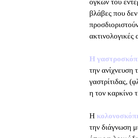
όγκων του εντέ
βλάβες που δεν
προσδιοριστούν
ακτινολογικές α
Η γαστροσκό
την ανίχνευση 
γαστρίτιδας, (
η τον καρκίνο 
Η
κολονοσκό
την διάγνωση μ