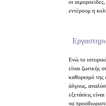
οι αιμοροείδες,
εντέρουμ η κολί
Εργαστηρια
Ενώ το ιστορικ
είναι ζωτικής σ
καθορισμό της 
άλγους, αναλύσ
εξετάσεις είναι
να προσδιοριστε